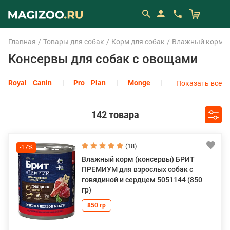
Главная
Товары для собак
Корм для собак
Влажный корм (
Консервы для собак с овощами
Royal Canin
Pro Plan
Monge
Показать все
Eukanuba
Мнямс
All Dogs
Almo Nature
Alphapet
Показать все
142 товара
(18)
-17%
Влажный корм (консервы) БРИТ
ПРЕМИУМ для взрослых собак с
говядиной и сердцем 5051144 (850
гр)
850 гр