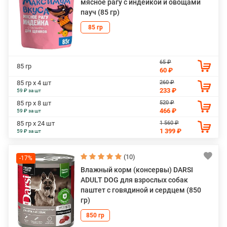
мясное рагу с индейкой и овощами
пауч (85 гр)
85 гр
65 ₽
85 гр
60 ₽
260 ₽
85 гр х 4 шт
233 ₽
59 ₽ за шт
520 ₽
85 гр х 8 шт
466 ₽
59 ₽ за шт
1 560 ₽
85 гр х 24 шт
1 399 ₽
59 ₽ за шт
(10)
-17%
Влажный корм (консервы) DARSI
ADULT DOG для взрослых собак
паштет с говядиной и сердцем (850
гр)
850 гр