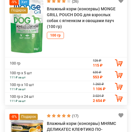
(26)
-9%
Влажный корм (консервы) MONGE
GRILL POUCH DOG для взрослых
собак с ягненком и овощами пауч
(100 гр)
100 гр
126 ₽
100 гр
115 ₽
630 ₽
100 гр х 5 шт
553 ₽
111 ₽ за шт
1 260 ₽
100 гр х 10 шт
1 106 ₽
111 ₽ за шт
3 024 ₽
100 гр х 24 шт
2 654 ₽
111 ₽ за шт
(17)
-8%
Влажный корм (консервы) МНЯМС
ДЕЛИКАТЕС КЛЕФТИКО ПО-