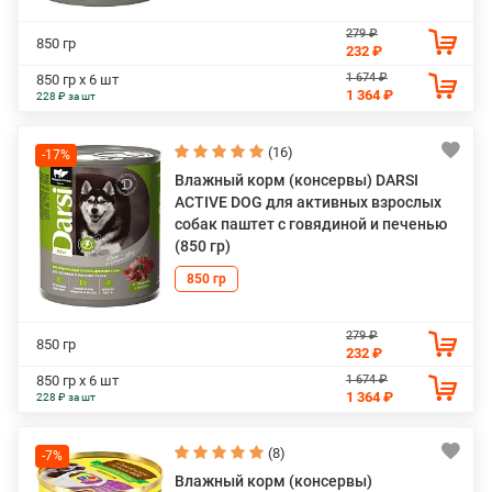
279 ₽
850 гр
232 ₽
1 674 ₽
850 гр х 6 шт
1 364 ₽
228 ₽ за шт
(16)
-17%
Влажный корм (консервы) DARSI
ACTIVE DOG для активных взрослых
собак паштет с говядиной и печенью
(850 гр)
850 гр
279 ₽
850 гр
232 ₽
1 674 ₽
850 гр х 6 шт
1 364 ₽
228 ₽ за шт
(8)
-7%
Влажный корм (консервы)