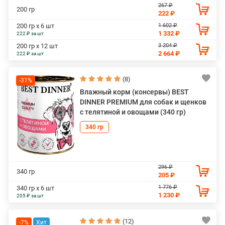
267 ₽
200 гр
222 ₽
1 602 ₽
200 гр х 6 шт
1 332 ₽
222 ₽ за шт
3 204 ₽
200 гр х 12 шт
2 664 ₽
222 ₽ за шт
(8)
-31%
Влажный корм (консервы) BEST
DINNER PREMIUM для собак и щенков
с телятиной и овощами (340 гр)
340 гр
296 ₽
340 гр
205 ₽
1 776 ₽
340 гр х 6 шт
1 230 ₽
205 ₽ за шт
(12)
-7%