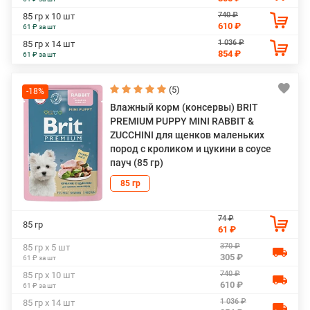
740 ₽
85 гр х 10 шт
610 ₽
61 ₽ за шт
1 036 ₽
85 гр х 14 шт
854 ₽
61 ₽ за шт
(5)
-18%
Влажный корм (консервы) BRIT
PREMIUM PUPPY MINI RABBIT &
ZUCCHINI для щенков маленьких
пород с кроликом и цукини в соусе
пауч (85 гр)
85 гр
74 ₽
85 гр
61 ₽
370 ₽
85 гр х 5 шт
305 ₽
61 ₽ за шт
740 ₽
85 гр х 10 шт
610 ₽
61 ₽ за шт
1 036 ₽
85 гр х 14 шт