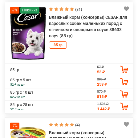
(31)
-7%
Влажный корм (консервы) CESAR для
взрослых собак маленьких пород с
ягненком и овощами в соусе 88633
пауч (85 гр)
85 гр
57 ₽
85 гр
53 ₽
285 ₽
85 гр х 5 шт
258 ₽
52 ₽ за шт
570 ₽
85 гр х 10 шт
515 ₽
52 ₽ за шт
1 596 ₽
85 гр х 28 шт
1 442 ₽
52 ₽ за шт
(4)
-7%
Влажный корм (консервы)