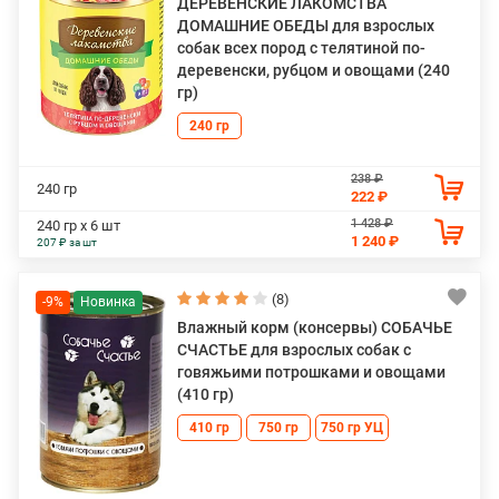
ДЕРЕВЕНСКИЕ ЛАКОМСТВА
ДОМАШНИЕ ОБЕДЫ для взрослых
собак всех пород с телятиной по-
деревенски, рубцом и овощами (240
гр)
240 гр
238 ₽
240 гр
222 ₽
1 428 ₽
240 гр х 6 шт
1 240 ₽
207 ₽ за шт
(8)
-9%
Влажный корм (консервы) СОБАЧЬЕ
СЧАСТЬЕ для взрослых собак с
говяжьими потрошками и овощами
(410 гр)
410 гр
750 гр
750 гр УЦ