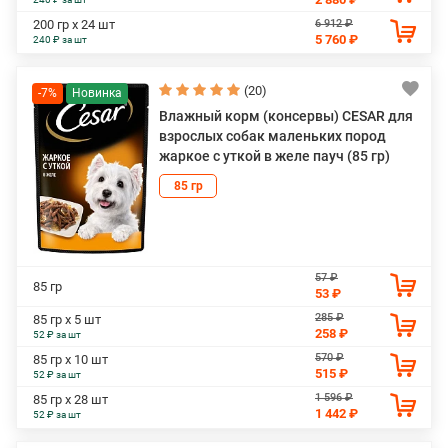
6 912 ₽
200 гр х 24 шт
5 760 ₽
240 ₽ за шт
(20)
-7%
Влажный корм (консервы) CESAR для
взрослых собак маленьких пород
жаркое с уткой в желе пауч (85 гр)
85 гр
57 ₽
85 гр
53 ₽
285 ₽
85 гр х 5 шт
258 ₽
52 ₽ за шт
570 ₽
85 гр х 10 шт
515 ₽
52 ₽ за шт
1 596 ₽
85 гр х 28 шт
1 442 ₽
52 ₽ за шт