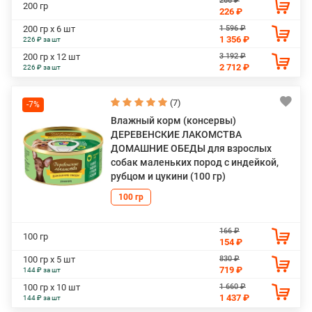
266 ₽
200 гр
226 ₽
1 596 ₽
200 гр х 6 шт
1 356 ₽
226 ₽ за шт
3 192 ₽
200 гр х 12 шт
2 712 ₽
226 ₽ за шт
(7)
-7%
Влажный корм (консервы)
ДЕРЕВЕНСКИЕ ЛАКОМСТВА
ДОМАШНИЕ ОБЕДЫ для взрослых
собак маленьких пород с индейкой,
рубцом и цукини (100 гр)
100 гр
166 ₽
100 гр
154 ₽
830 ₽
100 гр х 5 шт
719 ₽
144 ₽ за шт
1 660 ₽
100 гр х 10 шт
1 437 ₽
144 ₽ за шт