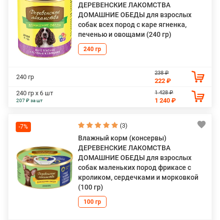
ДЕРЕВЕНСКИЕ ЛАКОМСТВА
ДОМАШНИЕ ОБЕДЫ для взрослых
собак всех пород с каре ягненка,
печенью и овощами (240 гр)
240 гр
238 ₽
240 гр
222 ₽
1 428 ₽
240 гр х 6 шт
1 240 ₽
207 ₽ за шт
(3)
-7%
Влажный корм (консервы)
ДЕРЕВЕНСКИЕ ЛАКОМСТВА
ДОМАШНИЕ ОБЕДЫ для взрослых
собак маленьких пород фрикасе с
кроликом, сердечками и морковкой
(100 гр)
100 гр