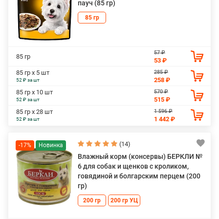
пауч (85 гр)
85 гр
57 ₽
85 гр
53 ₽
285 ₽
85 гр х 5 шт
258 ₽
52 ₽ за шт
570 ₽
85 гр х 10 шт
515 ₽
52 ₽ за шт
1 596 ₽
85 гр х 28 шт
1 442 ₽
52 ₽ за шт
(14)
-17%
Влажный корм (консервы) БЕРКЛИ №
6 для собак и щенков с кроликом,
говядиной и болгарским перцем (200
гр)
200 гр
200 гр УЦ