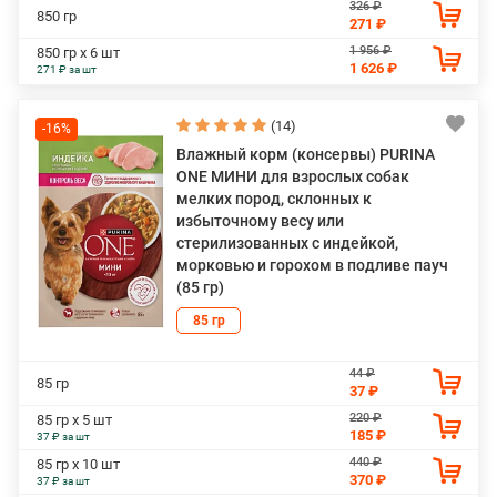
326 ₽
850 гр
271 ₽
1 956 ₽
850 гр х 6 шт
1 626 ₽
271 ₽ за шт
(14)
-16%
Влажный корм (консервы) PURINA
ONE МИНИ для взрослых собак
мелких пород, склонных к
избыточному весу или
стерилизованных с индейкой,
морковью и горохом в подливе пауч
(85 гр)
85 гр
44 ₽
85 гр
37 ₽
220 ₽
85 гр х 5 шт
185 ₽
37 ₽ за шт
440 ₽
85 гр х 10 шт
370 ₽
37 ₽ за шт