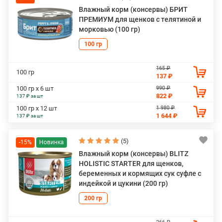
Влажный корм (консервы) БРИТ
ПРЕМИУМ для щенков с телятиной и
морковью (100 гр)
100 гр
165 ₽
100 гр
137 ₽
990 ₽
100 гр х 6 шт
822 ₽
137 ₽ за шт
1 980 ₽
100 гр х 12 шт
1 644 ₽
137 ₽ за шт
(5)
-15%
Влажный корм (консервы) BLITZ
HOLISTIC STARTER для щенков,
беременных и кормящих сук суфле с
индейкой и цукини (200 гр)
200 гр