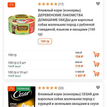
(17)
-7%
Влажный корм (консервы)
ДЕРЕВЕНСКИЕ ЛАКОМСТВА
ДОМАШНИЕ ОБЕДЫ для взрослых
собак маленьких пород с рубленой
говядиной, языком и овощами (100
гр)
100 гр
166 ₽
100 гр
154 ₽
830 ₽
100 гр х 5 шт
719 ₽
144 ₽ за шт
1 660 ₽
100 гр х 10 шт
1 437 ₽
144 ₽ за шт
(23)
-7%
Влажный корм (консервы) CESAR для
взрослых собак маленьких пород с
курицей и зелеными овощами в соусе