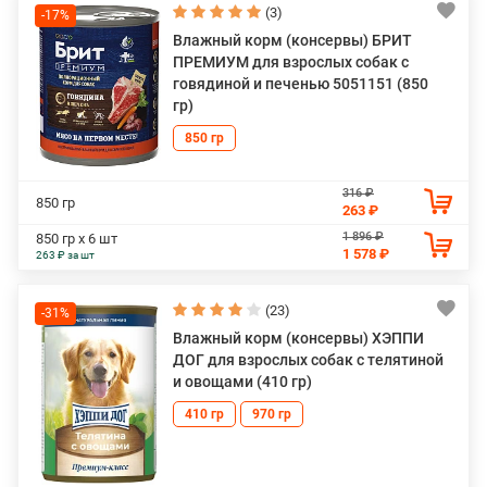
(3)
-17%
Влажный корм (консервы) БРИТ
ПРЕМИУМ для взрослых собак с
говядиной и печенью 5051151 (850
гр)
850 гр
316 ₽
850 гр
263 ₽
1 896 ₽
850 гр х 6 шт
1 578 ₽
263 ₽ за шт
(23)
-31%
Влажный корм (консервы) ХЭППИ
ДОГ для взрослых собак с телятиной
и овощами (410 гр)
410 гр
970 гр