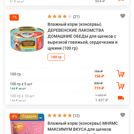
854 ₽
61 ₽ за шт
(21)
-7%
Влажный корм (консервы)
ДЕРЕВЕНСКИЕ ЛАКОМСТВА
ДОМАШНИЕ ОБЕДЫ для щенков с
вырезкой говяжьей, сердечками и
цукини (100 гр)
100 гр
166 ₽
100 гр
154 ₽
830 ₽
100 гр х 5 шт
719 ₽
144 ₽ за шт
1 660 ₽
100 гр х 10 шт
1 437 ₽
144 ₽ за шт
(12)
-8%
Влажный корм (консервы) МНЯМС
МАКСИМУМ ВКУСА для щенков