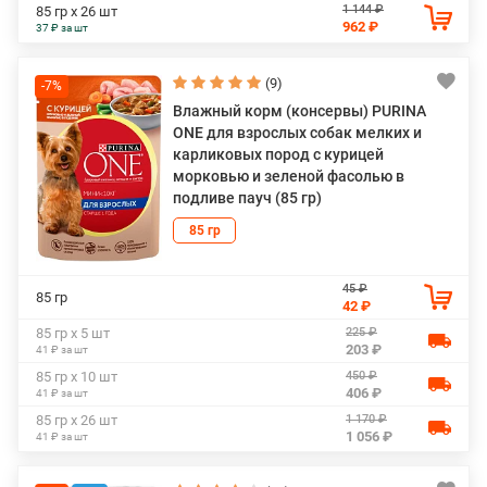
1 144 ₽
85 гр х 26 шт
962 ₽
37 ₽ за шт
(9)
-7%
Влажный корм (консервы) PURINA
ONE для взрослых собак мелких и
карликовых пород с курицей
морковью и зеленой фасолью в
подливе пауч (85 гр)
85 гр
45 ₽
85 гр
42 ₽
225 ₽
85 гр х 5 шт
203 ₽
41 ₽ за шт
450 ₽
85 гр х 10 шт
406 ₽
41 ₽ за шт
1 170 ₽
85 гр х 26 шт
1 056 ₽
41 ₽ за шт