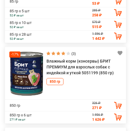
85 гр
53 ₽
285 ₽
85 гр х 5 шт
258 ₽
52 ₽ за шт
570 ₽
85 гр х 10 шт
515 ₽
52 ₽ за шт
1 596 ₽
85 гр х 28 шт
1 442 ₽
52 ₽ за шт
(3)
-17%
Влажный корм (консервы) БРИТ
ПРЕМИУМ для взрослых собак с
индейкой и уткой 5051199 (850 гр)
850 гр
326 ₽
850 гр
271 ₽
1 956 ₽
850 гр х 6 шт
1 626 ₽
271 ₽ за шт