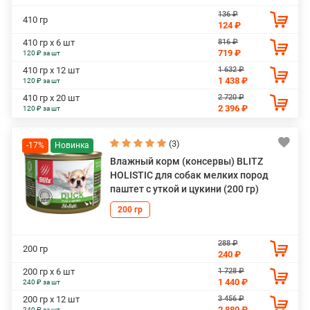
136 ₽
410 гр
124 ₽
816 ₽
410 гр х 6 шт
719 ₽
120 ₽ за шт
1 632 ₽
410 гр х 12 шт
1 438 ₽
120 ₽ за шт
2 720 ₽
410 гр х 20 шт
2 396 ₽
120 ₽ за шт
(3)
-17%
Влажный корм (консервы) BLITZ
HOLISTIC для собак мелких пород
паштет с уткой и цукини (200 гр)
200 гр
288 ₽
200 гр
240 ₽
1 728 ₽
200 гр х 6 шт
1 440 ₽
240 ₽ за шт
3 456 ₽
200 гр х 12 шт
2 880 ₽
240 ₽ за шт