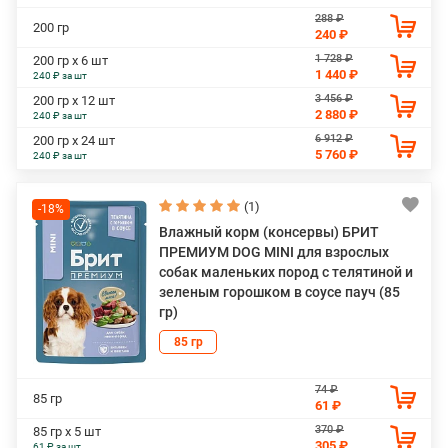
288 ₽
200 гр
240 ₽
1 728 ₽
200 гр х 6 шт
1 440 ₽
240 ₽ за шт
3 456 ₽
200 гр х 12 шт
2 880 ₽
240 ₽ за шт
6 912 ₽
200 гр х 24 шт
5 760 ₽
240 ₽ за шт
(1)
-18%
Влажный корм (консервы) БРИТ
ПРЕМИУМ DOG MINI для взрослых
собак маленьких пород с телятиной и
зеленым горошком в соусе пауч (85
гр)
85 гр
74 ₽
85 гр
61 ₽
370 ₽
85 гр х 5 шт
305 ₽
61 ₽ за шт