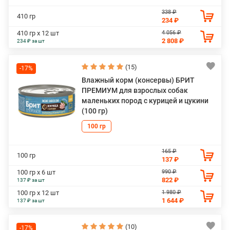
338 ₽
410 гр
234 ₽
4 056 ₽
410 гр х 12 шт
2 808 ₽
234 ₽ за шт
(15)
-17%
Влажный корм (консервы) БРИТ
ПРЕМИУМ для взрослых собак
маленьких пород с курицей и цукини
(100 гр)
100 гр
165 ₽
100 гр
137 ₽
990 ₽
100 гр х 6 шт
822 ₽
137 ₽ за шт
1 980 ₽
100 гр х 12 шт
1 644 ₽
137 ₽ за шт
(10)
-17%