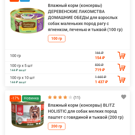
Влажный корм (консервы)
ДЕРЕВЕНСКИЕ ЛАКОМСТВА
ДОМАШНИЕ ОБЕДЫ для взрослых
собак маленьких пород рагу с
ягненком, печенью и тыквой (100 гр)
100 гр
166 ₽
100 гр
154 ₽
830 ₽
100 гр х 5 шт
719 ₽
144 ₽ за шт
1 660 ₽
100 гр х 10 шт
1 437 ₽
144 ₽ за шт
(11)
-17%
Влажный корм (консервы) BLITZ
HOLISTIC для собак мелких пород
паштет с говядиной и тыквой (200 гр)
200 гр