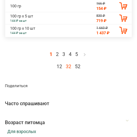
166 ₽
100 гр
154 ₽
830 ₽
100 гр х 5 шт
719 ₽
144 ₽ за шт
1 660 ₽
100 гр х 10 шт
1 437 ₽
144 ₽ за шт
1
2
3
4
5
12
32
52
Поделиться
Часто спрашивают
Возраст питомца
Для взрослых