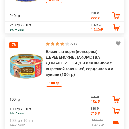
238 ₽
240 гр
222 ₽
1 428 ₽
240 гр х 6 шт
1 240 ₽
207 ₽ за шт
(21)
-7%
Влажный корм (консервы)
ДЕРЕВЕНСКИЕ ЛАКОМСТВА
ДОМАШНИЕ ОБЕДЫ для щенков с
вырезкой говяжьей, сердечками и
цукини (100 гр)
100 гр
166 ₽
100 гр
154 ₽
830 ₽
100 гр х 5 шт
719 ₽
144 ₽ за шт
1 660 ₽
100 гр х 10 шт
1 437 ₽
144 ₽ за шт