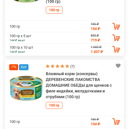
(100 гр)
100 гр
166 ₽
100 гр
154 ₽
830 ₽
100 гр х 5 шт
719 ₽
144 ₽ за шт
1 660 ₽
100 гр х 10 шт
1 437 ₽
144 ₽ за шт
(7)
-7%
Влажный корм (консервы)
ДЕРЕВЕНСКИЕ ЛАКОМСТВА
ДОМАШНИЕ ОБЕДЫ для щенков с
филе индейки, желудочками и
отрубями (100 гр)
100 гр
166 ₽
100 гр
154 ₽