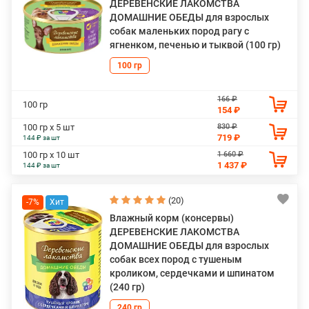
ДЕРЕВЕНСКИЕ ЛАКОМСТВА
ДОМАШНИЕ ОБЕДЫ для взрослых
собак маленьких пород рагу с
ягненком, печенью и тыквой (100 гр)
100 гр
166 ₽
100 гр
154 ₽
830 ₽
100 гр х 5 шт
719 ₽
144 ₽ за шт
1 660 ₽
100 гр х 10 шт
1 437 ₽
144 ₽ за шт
(20)
-7%
Влажный корм (консервы)
ДЕРЕВЕНСКИЕ ЛАКОМСТВА
ДОМАШНИЕ ОБЕДЫ для взрослых
собак всех пород с тушеным
кроликом, сердечками и шпинатом
(240 гр)
240 гр