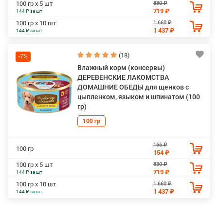
830 ₽
100 гр х 5 шт
719 ₽
144 ₽ за шт
1 660 ₽
100 гр х 10 шт
1 437 ₽
144 ₽ за шт
(18)
-7%
Влажный корм (консервы)
ДЕРЕВЕНСКИЕ ЛАКОМСТВА
ДОМАШНИЕ ОБЕДЫ для щенков с
цыпленком, языком и шпинатом (100
гр)
100 гр
166 ₽
100 гр
154 ₽
830 ₽
100 гр х 5 шт
719 ₽
144 ₽ за шт
1 660 ₽
100 гр х 10 шт
1 437 ₽
144 ₽ за шт