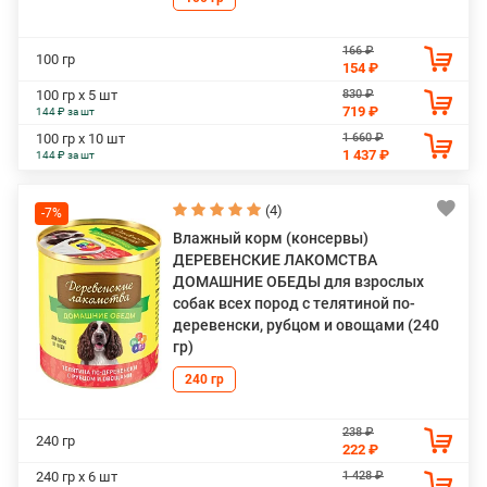
166 ₽
100 гр
154 ₽
830 ₽
100 гр х 5 шт
719 ₽
144 ₽ за шт
1 660 ₽
100 гр х 10 шт
1 437 ₽
144 ₽ за шт
(4)
-7%
Влажный корм (консервы)
ДЕРЕВЕНСКИЕ ЛАКОМСТВА
ДОМАШНИЕ ОБЕДЫ для взрослых
собак всех пород с телятиной по-
деревенски, рубцом и овощами (240
гр)
240 гр
238 ₽
240 гр
222 ₽
1 428 ₽
240 гр х 6 шт