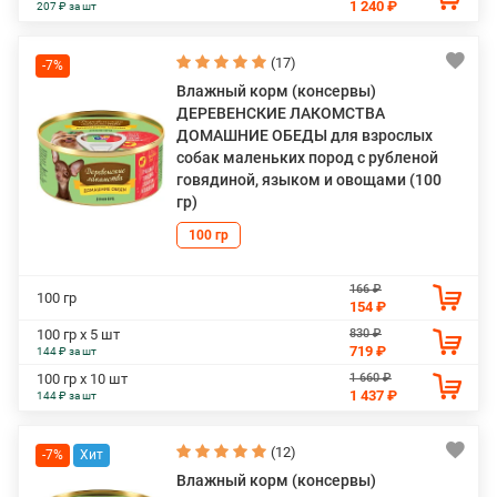
1 240 ₽
207 ₽ за шт
(17)
-7%
Влажный корм (консервы)
ДЕРЕВЕНСКИЕ ЛАКОМСТВА
ДОМАШНИЕ ОБЕДЫ для взрослых
собак маленьких пород с рубленой
говядиной, языком и овощами (100
гр)
100 гр
166 ₽
100 гр
154 ₽
830 ₽
100 гр х 5 шт
719 ₽
144 ₽ за шт
1 660 ₽
100 гр х 10 шт
1 437 ₽
144 ₽ за шт
(12)
-7%
Влажный корм (консервы)