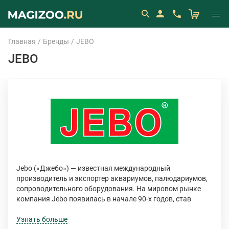
Главная
Бренды
JEBO
JEBO
Jebo («Джебо») — известная международный
производитель и экспортер аквариумов, палюдариумов,
сопроводительного оборудования. На мировом рынке
компания Jebo появилась в начале 90-х годов, став
инвестиционным проектом канадских, китайских и
гонконгских бизнесменов. Сегодня компания
Узнать больше