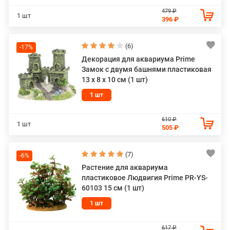
479 ₽
1 шт
396 ₽
(6)
-17%
Декорация для аквариума Prime
Замок с двумя башнями пластиковая
13 х 8 х 10 см (1 шт)
1 шт
610 ₽
1 шт
505 ₽
(7)
-6%
Растение для аквариума
пластиковое Людвигия Prime PR-YS-
60103 15 см (1 шт)
1 шт
617 ₽