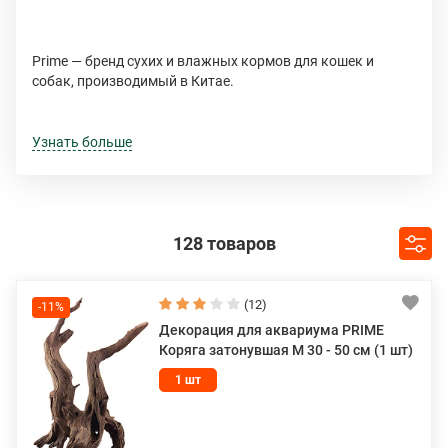
Prime — бренд сухих и влажных кормов для кошек и
собак, производимый в Китае.
Корма относятся к премиум‑классу и холистикам: в их
составе — натуральные ингредиенты, высокий процент
Узнать больше
животного белка (в отдельных линейках — свыше 65 %),
витаминно‑минеральные комплексы, пребиотики и
хондропротекторы. При этом продукция остаётся
доступной по цене в сравнении с аналогами.
128 товаров
Ключевые особенности:
· Высокое содержание мяса (в том числе свежее и
(12)
-11%
дегидрированное).
Декорация для аквариума PRIME
Коряга затонувшая M 30 - 50 см (1 шт)
· Натуральные компоненты.
1 шт
· Сбалансированный состав.
· Улучшают пищеварение и усвоение питательных