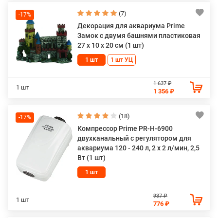
Доступная цена при высоком качестве состава.
(7)
-17%
Декорация для аквариума Prime
Подарите своему питомцу полноценное и вкусное
Замок с двумя башнями пластиковая
питание — выберите корм Prime!
27 х 10 х 20 см (1 шт)
1 шт
1 шт УЦ
1 637 ₽
1 шт
1 356 ₽
(18)
-17%
Компрессор Prime PR-H-6900
двухканальный с регулятором для
аквариума 120 - 240 л, 2 х 2 л/мин, 2,5
Вт (1 шт)
1 шт
937 ₽
1 шт
776 ₽