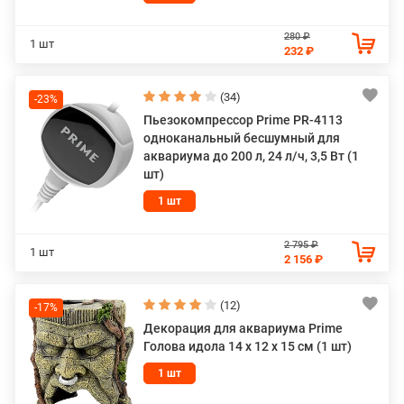
280 ₽
1 шт
232 ₽
(34)
-23%
Пьезокомпрессор Prime PR-4113
одноканальный бесшумный для
аквариума до 200 л, 24 л/ч, 3,5 Вт (1
шт)
1 шт
2 795 ₽
1 шт
2 156 ₽
(12)
-17%
Декорация для аквариума Prime
Голова идола 14 х 12 х 15 см (1 шт)
1 шт