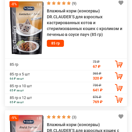
(9)
-8%
Влажный корм (консервы)
DR.CLAUDER’S для взрослых
кастрированных котов и
стерилизованных кошек с кроликом и
печенью в соусе пауч (85 гр)
85 гр
73 ₽
85 гр
67 ₽
365 ₽
85 гр х 5 шт
320 ₽
64 ₽ за шт
730 ₽
85 гр х 10 шт
641 ₽
65 ₽ за шт
876 ₽
85 гр х 12 шт
769 ₽
65 ₽ за шт
(3)
-9%
Влажный корм (консервы)
DR.CLAUDER’S для взрослых кошек с