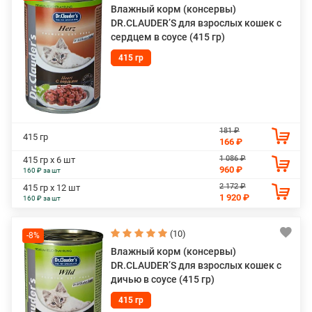
Влажный корм (консервы)
DR.CLAUDER’S для взрослых кошек с
сердцем в соусе (415 гр)
415 гр
181 ₽
415 гр
166 ₽
1 086 ₽
415 гр х 6 шт
960 ₽
160 ₽ за шт
2 172 ₽
415 гр х 12 шт
1 920 ₽
160 ₽ за шт
(10)
-8%
Влажный корм (консервы)
DR.CLAUDER’S для взрослых кошек с
дичью в соусе (415 гр)
415 гр