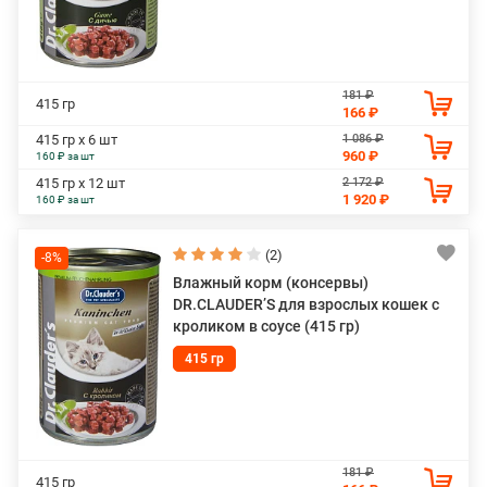
181 ₽
415 гр
166 ₽
1 086 ₽
415 гр х 6 шт
960 ₽
160 ₽ за шт
2 172 ₽
415 гр х 12 шт
1 920 ₽
160 ₽ за шт
(2)
-8%
Влажный корм (консервы)
DR.CLAUDER’S для взрослых кошек с
кроликом в соусе (415 гр)
415 гр
181 ₽
415 гр