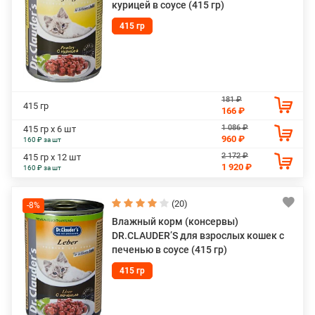
курицей в соусе (415 гр)
415 гр
181 ₽
415 гр
166 ₽
1 086 ₽
415 гр х 6 шт
960 ₽
160 ₽ за шт
2 172 ₽
415 гр х 12 шт
1 920 ₽
160 ₽ за шт
(20)
-8%
Влажный корм (консервы)
DR.CLAUDER’S для взрослых кошек с
печенью в соусе (415 гр)
415 гр