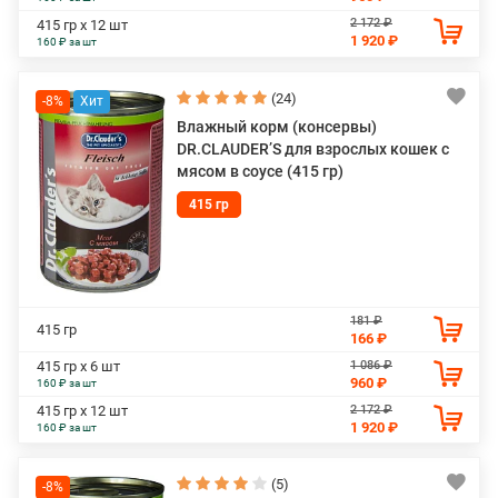
2 172 ₽
415 гр х 12 шт
1 920 ₽
160 ₽ за шт
(24)
-8%
Влажный корм (консервы)
DR.CLAUDER’S для взрослых кошек с
мясом в соусе (415 гр)
415 гр
181 ₽
415 гр
166 ₽
1 086 ₽
415 гр х 6 шт
960 ₽
160 ₽ за шт
2 172 ₽
415 гр х 12 шт
1 920 ₽
160 ₽ за шт
(5)
-8%