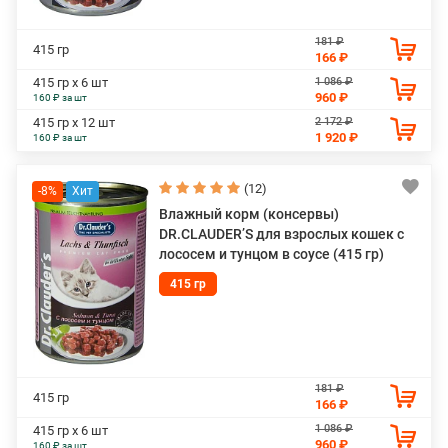
181 ₽
415 гр
166 ₽
1 086 ₽
415 гр х 6 шт
960 ₽
160 ₽ за шт
2 172 ₽
415 гр х 12 шт
1 920 ₽
160 ₽ за шт
(12)
-8%
Влажный корм (консервы)
DR.CLAUDER’S для взрослых кошек с
лососем и тунцом в соусе (415 гр)
415 гр
181 ₽
415 гр
166 ₽
1 086 ₽
415 гр х 6 шт
960 ₽
160 ₽ за шт