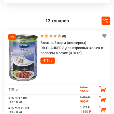
качеством, именно поэтому все произведенные корма
для животных DR.CLAUDER’S относятся к продуктам
премиум-класса. Любители животных будут приятно
удивлены ассортименту продукции и натуральным
13 товаров
компонентам, которые содержатся в кормах для их
любимцев.
(8)
-8%
Производители продумали все основные составляющие
Влажный корм (консервы)
для животных различных групп и возрастов, а также
DR.CLAUDER’S для взрослых кошек с
продолжили разработки основателей фирмы.
лососем в соусе (415 гр)
Благодаря новейшим разработкам все корма бренда
DR.CLAUDER’S обогащены минералами и витаминами и
415 гр
не содержат консервантов и красителей.
181 ₽
415 гр
166 ₽
1 086 ₽
415 гр х 6 шт
960 ₽
160 ₽ за шт
2 172 ₽
415 гр х 12 шт
1 920 ₽
160 ₽ за шт