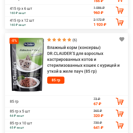
166 ₽
1 086 ₽
415 гр х 6 шт
960 ₽
160 ₽ за шт
2 172 ₽
415 гр х 12 шт
1 920 ₽
160 ₽ за шт
(6)
-8%
Влажный корм (консервы)
DR.CLAUDER’S для взрослых
кастрированных котов и
стерилизованных кошек с курицей и
уткой в желе пауч (85 гр)
85 гр
73 ₽
85 гр
67 ₽
365 ₽
85 гр х 5 шт
320 ₽
64 ₽ за шт
730 ₽
85 гр х 10 шт
641 ₽
65 ₽ за шт