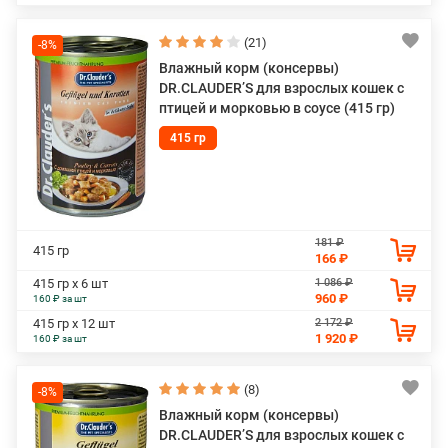
(21)
-8%
Влажный корм (консервы)
DR.CLAUDER’S для взрослых кошек с
птицей и морковью в соусе (415 гр)
415 гр
181 ₽
415 гр
166 ₽
1 086 ₽
415 гр х 6 шт
960 ₽
160 ₽ за шт
2 172 ₽
415 гр х 12 шт
1 920 ₽
160 ₽ за шт
(8)
-8%
Влажный корм (консервы)
DR.CLAUDER’S для взрослых кошек с