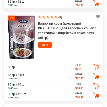
876 ₽
85 гр х 12 шт
769 ₽
65 ₽ за шт
(9)
-8%
Влажный корм (консервы)
DR.CLAUDER’S для взрослых кошек с
телятиной и индейкой в соусе пауч
(85 гр)
85 гр
73 ₽
85 гр
67 ₽
365 ₽
85 гр х 5 шт
320 ₽
64 ₽ за шт
730 ₽
85 гр х 10 шт
641 ₽
65 ₽ за шт
876 ₽
85 гр х 12 шт
769 ₽
65 ₽ за шт