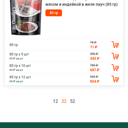
мясом и индейкой в желе пауч (85 гр)
85 гр
78 ₽
85 гр
71 ₽
390 ₽
85 гр х 5 шт
343 ₽
69 ₽ за шт
780 ₽
85 гр х 10 шт
687 ₽
69 ₽ за шт
936 ₽
85 гр х 12 шт
824 ₽
69 ₽ за шт
12
32
52