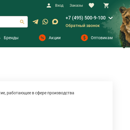
Вход
Заказы
+7 (495) 500-9-100
Обратный звонок
Бренды
Акции
Оптовикам
ие, работающее в сфере производства
АЙН специализируется на производстве
дования для дома и офиса. Все это время
ехнологичную, надежную и современную