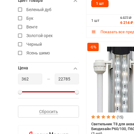
Цвет товара
1 шт
Беленый дуб
Бук
6 577 ₽
1 шт
6 214 ₽
Венге
Показать все пре
Золотой орех
Черный
-6%
Ясень шимо
Цена
—
Сбросить
(15)
Светильник T8 для акв
Биодизайн Р60/100, П60
(1 шт)