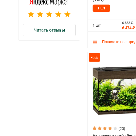
1 шт
6 853 ₽
1 шт
6 474 ₽
Читать отзывы
Показать все пре
-6%
(20)
Аквариум и тумба Биод