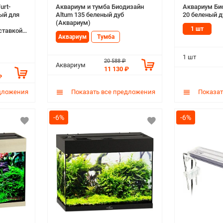
urt-
Аквариум и тумба Биодизайн
Аквариум Би
ый для
Altum 135 беленый дуб
20 беленый д
(Аквариум)
1 шт
ставкой
Аквариум
Тумба
т)
1 шт
20 588 ₽
Аквариум
11 130 ₽
₽
дложения
Показать все предложения
Показат
-6%
-6%