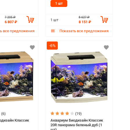
1 шт
7 205 ₽
8 627 ₽
1 шт
6 807 ₽
8 151 ₽
ь все предложения
Показать все предложения
-6%
(6)
(19)
одизайн Классик
Аквариум Биодизайн Классик
20R панорама беленый дуб (1
шт)