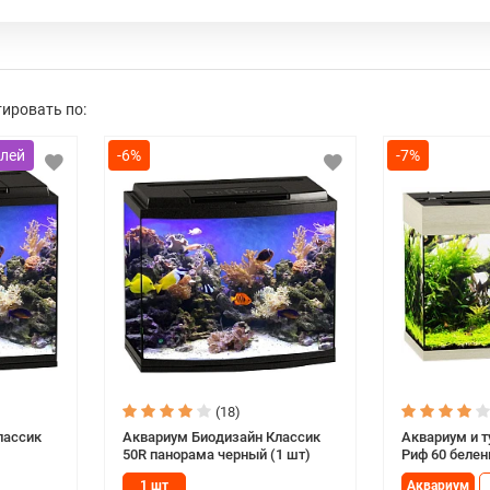
продукцию. Они создали первое, в России 
котором постарались собрать все свои лучш
производителей.
ировать по:
Аквариумы бренда БИОДИЗАЙН, выпускаемые 
эргономичность. Они изготавливаются из в
-6%
-7%
самым инновационным технологиям, приняты
эти аквариумы – это что-то новое в техноло
«доступность-качество» и сделало аквар
современном рынке среди аналогичных тов
(18)
лассик
Аквариум Биодизайн Классик
Аквариум и 
50R панорама черный (1 шт)
Риф 60 белен
1 шт
Аквариум