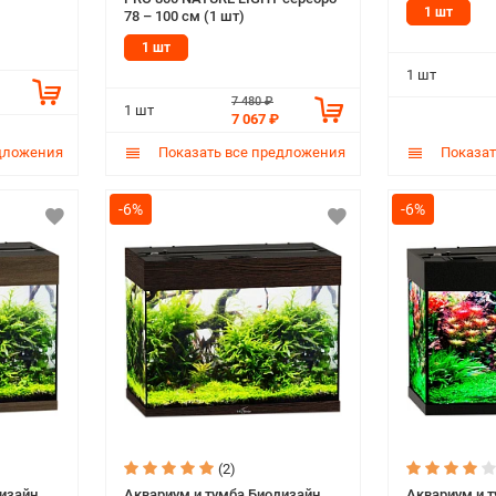
1 шт
78 – 100 см (1 шт)
1 шт
1 шт
7 480 ₽
1 шт
7 067 ₽
дложения
Показать все предложения
Показат
-6%
-6%
(2)
изайн
Аквариум и тумба Биодизайн
Аквариум и 