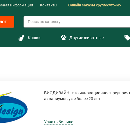
езная информация
Контакты
Онлайн заказы круглосуточно
лог
Кошки
Другие животные
БИОДИЗАЙН - это инновационное предприят
аквариумов уже более 20 лет!
Основанная в 1992 году, компания БИОДИЗ
недорогих аквариумов и аквариумного обору
Узнать больше
компания стремилась производить самую т