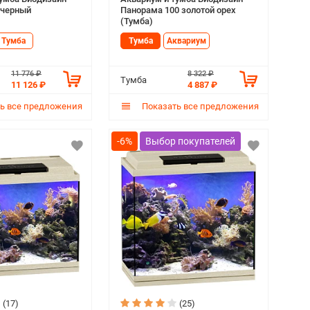
 черный
Панорама 100 золотой орех
(Тумба)
Тумба
Тумба
Аквариум
11 776 ₽
8 322 ₽
Тумба
11 126 ₽
4 887 ₽
ь все предложения
Показать все предложения
-6%
(17)
(25)