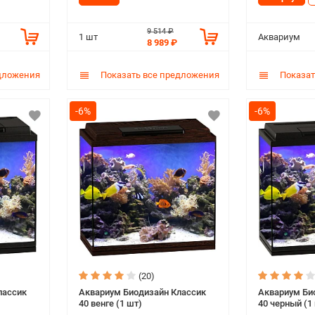
9 514 ₽
1 шт
Аквариум
8 989 ₽
дложения
Показать все предложения
Показат
-6%
-6%
(20)
лассик
Аквариум Биодизайн Классик
Аквариум Би
40 венге (1 шт)
40 черный (1