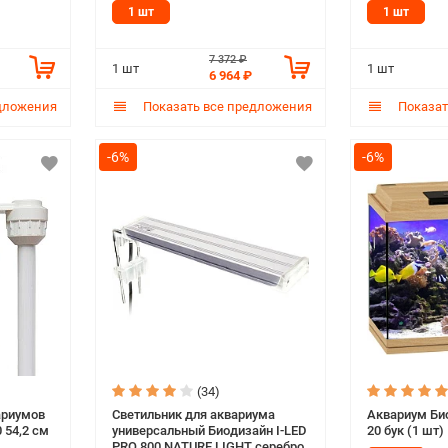
1 шт
1 шт
7 372 ₽
1 шт
1 шт
6 964 ₽
дложения
Показать все предложения
Показат
-6%
-6%
(34)
ариумов
Светильник для аквариума
Аквариум Би
 54,2 см
универсальный Биодизайн I-LED
20 бук (1 шт)
PRO 800 NATURE LIGHT серебро