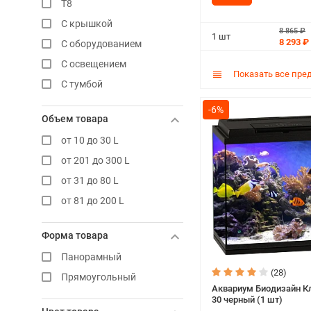
T8
С крышкой
8 865 ₽
1 шт
8 293 ₽
С оборудованием
С освещением
Показать все пре
С тумбой
-6%
Объем товара
от 10 до 30 L
от 201 до 300 L
от 31 до 80 L
от 81 до 200 L
Форма товара
Панорамный
(28)
Прямоугольный
Аквариум Биодизайн К
30 черный (1 шт)