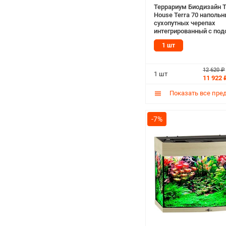
Террариум Биодизайн T
House Terra 70 напольн
сухопутных черепах
интегрированный с под
венге/беленый дуб (1 ш
1 шт
12 620 ₽
1 шт
11 922 
Показать все пре
-7%