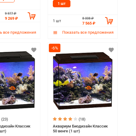
1 шт
9 977 ₽
9 269 ₽
8 008 ₽
1 шт
7 565 ₽
ь все предложения
Показать все предложения
-6%
(23)
(18)
одизайн Классик
Аквариум Биодизайн Классик
 шт)
50 венге (1 шт)