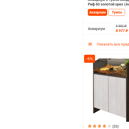
Риф 60 золотой орех (
Аквариум
Тумба
9 502 ₽
Аквариум
8 977 ₽
Показать все пре
-6%
(26)