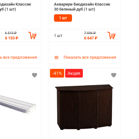
одизайн Классик
Аквариум Биодизайн Классик
уб (1 шт)
30 беленый дуб (1 шт)
1 шт
6 513 ₽
7 036 ₽
1 шт
6 153 ₽
6 647 ₽
ь все предложения
Показать все предложения
-41%