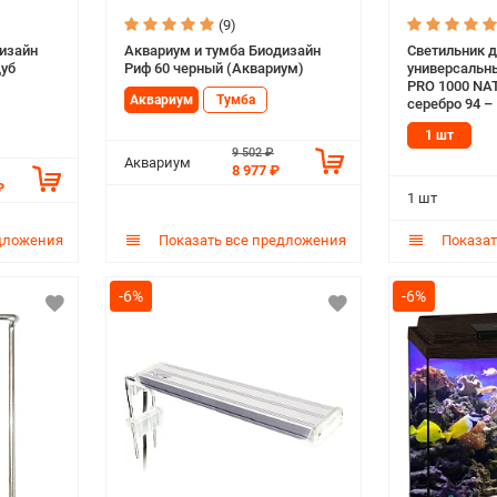
(9)
изайн
Аквариум и тумба Биодизайн
Светильник 
дуб
Риф 60 черный (Аквариум)
универсальны
PRO 1000 NA
Аквариум
Тумба
серебро 94 – 
1 шт
9 502 ₽
Аквариум
8 977 ₽
₽
1 шт
дложения
Показать все предложения
Показат
-6%
-6%