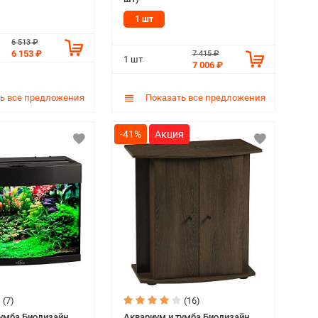
1 шт
6 513 ₽
6 153 ₽
7 415 ₽
1 шт
7 006 ₽
ь все предложения
Показать все предложения
-41%
(7)
(16)
тумба Биодизайн
Аквариум и тумба Биодизайн