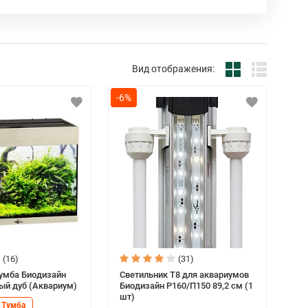
автоматизированное производство аквариумов в
ие идеи, а также мировой опыт ведущих
Вид отображения:
в России, – это, прежде всего, надежность и
ысокотехнологических материалов и только по
-6%
м в Европе. Так что смело можно сказать, что
гическом процессе. Как раз это сочетание
иумы БИОДИЗАЙН лидером продаж на
аров.
(16)
(31)
тумба Биодизайн
Светильник T8 для аквариумов
ый дуб (Аквариум)
Биодизайн Р160/П150 89,2 см (1
шт)
Тумба