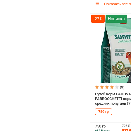
Показать все 
-27%
(9)
Сухой корм PADOV
PARROCCHETTI кор
средних попугаев (7
750 гр
726 ₽
750 гр
527 
685 ₽ за кг