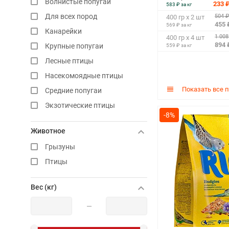
Волнистые попугаи
233 
583 ₽ за кг
Для всех пород
504 
400 гр х 2 шт
455 
569 ₽ за кг
Канарейки
1 008
400 гр х 4 шт
894 
Крупные попугаи
559 ₽ за кг
Лесные птицы
Насекомоядные птицы
Показать все 
Средние попугаи
Экзотические птицы
-8%
Животное
Грызуны
Птицы
Вес (кг)
—