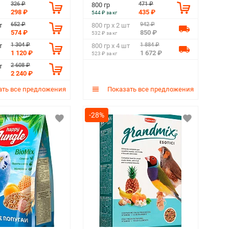
326 ₽
471 ₽
800 гр
298 ₽
435 ₽
544 ₽ за кг
652 ₽
942 ₽
т
800 гр х 2 шт
574 ₽
850 ₽
532 ₽ за кг
1 304 ₽
1 884 ₽
т
800 гр х 4 шт
1 120 ₽
1 672 ₽
523 ₽ за кг
2 608 ₽
т
2 240 ₽
ть все предложения
Показать все предложения
-28%