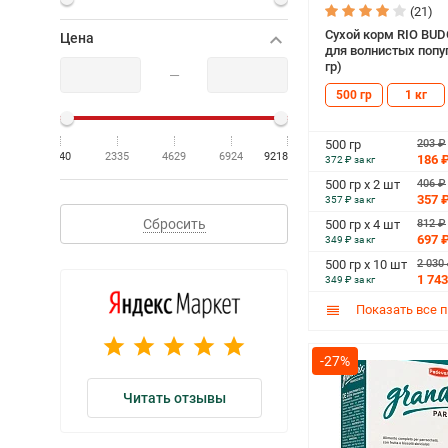
(21)
Сухой корм RIO BUD
Цена
для волнистых попу
гр)
—
500 гр
1 кг
203 ₽
500 гр
40
2335
4629
6924
9218
186 
372 ₽ за кг
406 ₽
500 гр х 2 шт
357 
357 ₽ за кг
Сбросить
812 ₽
500 гр х 4 шт
697 
349 ₽ за кг
2 030
500 гр х 10 шт
1 743
349 ₽ за кг
Показать все 
-27%
Читать отзывы