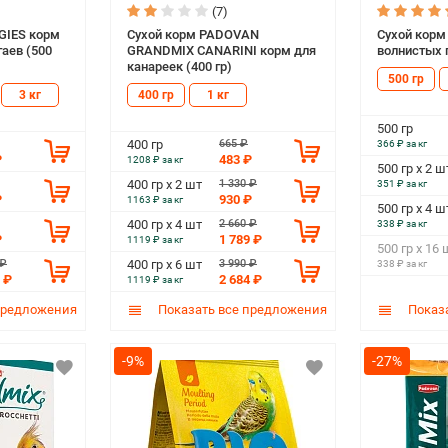
(7)
GIES корм
Сухой корм PADOVAN
Сухой корм
гаев (500
GRANDMIX CANARINI корм для
волнистых п
канареек (400 гр)
500 гр
3 кг
400 гр
1 кг
500 гр
665 ₽
400 гр
366 ₽ за кг
₽
483 ₽
1208 ₽ за кг
500 гр х 2 ш
1 330 ₽
400 гр х 2 шт
351 ₽ за кг
₽
930 ₽
1163 ₽ за кг
500 гр х 4 ш
2 660 ₽
400 гр х 4 шт
338 ₽ за кг
₽
1 789 ₽
1119 ₽ за кг
500 гр х 16 
 ₽
3 990 ₽
400 гр х 6 шт
338 ₽ за кг
 ₽
2 684 ₽
1119 ₽ за кг
предложения
Показать все предложения
Показа
-9%
-27%