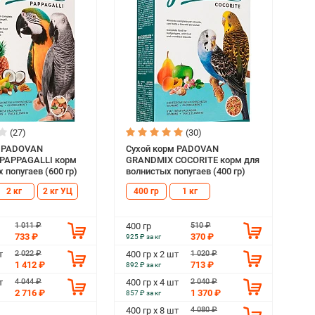
(27)
(30)
м PADOVAN
Сухой корм PADOVAN
PAPPAGALLI корм
GRANDMIX COCORITE корм для
 попугаев (600 гр)
волнистых попугаев (400 гр)
2 кг
2 кг УЦ
400 гр
1 кг
1 011 ₽
510 ₽
400 гр
733 ₽
370 ₽
925 ₽ за кг
2 022 ₽
1 020 ₽
т
400 гр х 2 шт
1 412 ₽
713 ₽
892 ₽ за кг
4 044 ₽
2 040 ₽
т
400 гр х 4 шт
2 716 ₽
1 370 ₽
857 ₽ за кг
4 080 ₽
400 гр х 8 шт