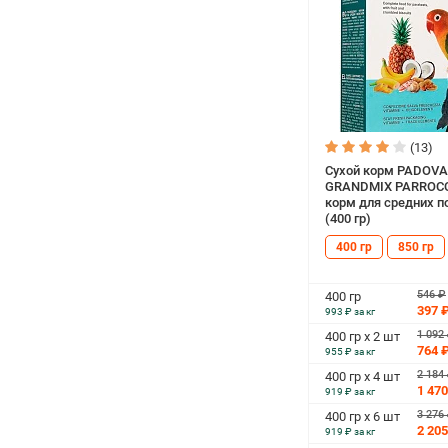
(13)
Сухой корм PADOV
GRANDMIX PARROC
корм для средних п
(400 гр)
400 гр
850 гр
546 ₽
400 гр
397 
993 ₽ за кг
1 092
400 гр х 2 шт
764 
955 ₽ за кг
2 184
400 гр х 4 шт
1 470
919 ₽ за кг
3 276
400 гр х 6 шт
2 205
919 ₽ за кг