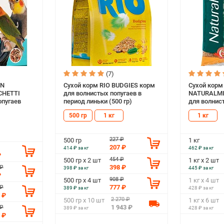
(7)
AN
Сухой корм RIO BUDGIES корм
Сухой кор
CHETTI
для волнистых попугаев в
NATURALMI
опугаев
период линьки (500 гр)
для волнист
500 гр
1 кг
1 кг
227 ₽
500 гр
1 кг
207 ₽
414 ₽ за кг
462 ₽ за кг
₽
454 ₽
500 гр х 2 шт
1 кг х 2 шт
398 ₽
 ₽
398 ₽ за кг
445 ₽ за кг
₽
908 ₽
500 гр х 4 шт
1 кг х 4 шт
777 ₽
 ₽
389 ₽ за кг
428 ₽ за кг
 ₽
2 270 ₽
500 гр х 10 шт
1 кг х 6 шт
1 943 ₽
 ₽
389 ₽ за кг
428 ₽ за кг
 ₽