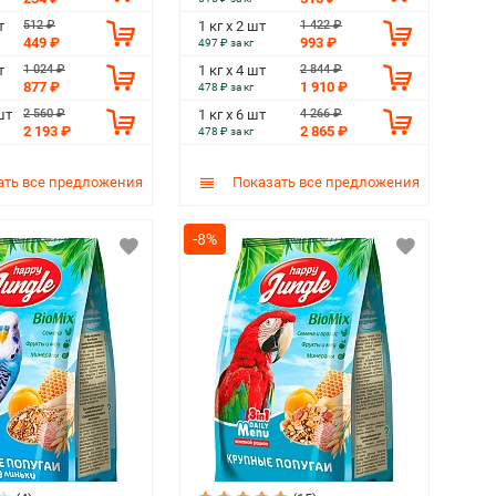
512 ₽
1 422 ₽
т
1 кг х 2 шт
449 ₽
993 ₽
497 ₽ за кг
1 024 ₽
2 844 ₽
т
1 кг х 4 шт
877 ₽
1 910 ₽
478 ₽ за кг
2 560 ₽
4 266 ₽
шт
1 кг х 6 шт
2 193 ₽
2 865 ₽
478 ₽ за кг
ть все предложения
Показать все предложения
-8%