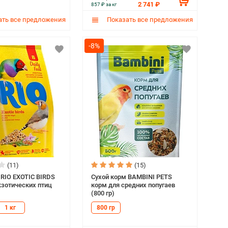
2 741 ₽
857 ₽ за кг
ть все предложения
Показать все предложения
-8%
(11)
(15)
 RIO EXOTIC BIRDS
Сухой корм BAMBINI PETS
кзотических птиц
корм для средних попугаев
(800 гр)
1 кг
800 гр