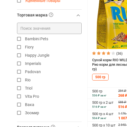
Уцененные товары
Торговая марка
Bambini Pets
Fiory
(36)
Happy Jungle
Сухой корм RIO WIL
Imperials
Рио корм для лесны
гр)
Padovan
500 гр
Rio
Triol
294 ₽
500 гр
268 
536 ₽ за кг
Vita Pro
588 ₽
500 гр х 2 шт
Вака
516 
516 ₽ за кг
Зоомир
1 176
500 гр х 4 шт
1 007
504 ₽ за кг
Родные корма
2 940
500 гр х 10 шт