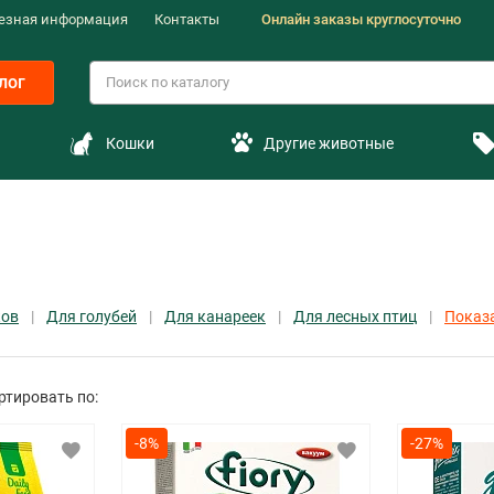
езная информация
Контакты
Онлайн заказы круглосуточно
лог
Кошки
Другие животные
ков
Для голубей
Для канареек
Для лесных птиц
Показа
ртировать по:
-8%
-27%