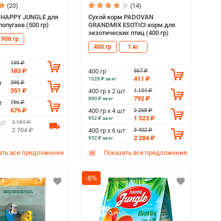
(20)
(14)
 HAPPY JUNGLE для
Сухой корм PADOVAN
опугаев (500 гр)
GRANDMIX ESOTICI корм для
экзотических птиц (400 гр)
900 гр
400 гр
1 кг
199 ₽
183 ₽
567 ₽
400 гр
411 ₽
1028 ₽ за кг
398 ₽
т
351 ₽
1 134 ₽
400 гр х 2 шт
792 ₽
990 ₽ за кг
796 ₽
т
676 ₽
2 268 ₽
400 гр х 4 шт
1 523 ₽
952 ₽ за кг
3 184 ₽
шт
2 704 ₽
3 402 ₽
400 гр х 6 шт
2 284 ₽
952 ₽ за кг
ть все предложения
Показать все предложения
-8%