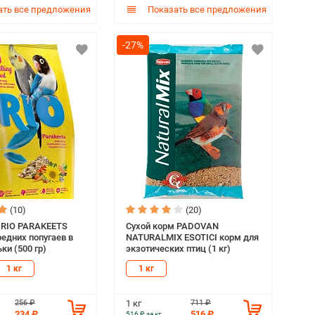
ть все предложения
Показать все предложения
-27%
(10)
(20)
 RIO PARAKEETS
Сухой корм PADOVAN
редних попугаев в
NATURALMIX ESOTICI корм для
ки (500 гр)
экзотических птиц (1 кг)
1 кг
1 кг
256 ₽
711 ₽
1 кг
234 ₽
516 ₽
516 ₽ за кг