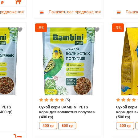
 ₽
предложения
Показать все предложения
Показа
-8%
-9%
(5)
I PETS
Сухой корм BAMBINI PETS
Сухой корм
400 гр)
корм для волнистых попугаев
корм для э
(400 гр)
(500 гр)
400 гр
800 гр
500 гр