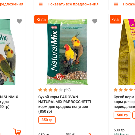
предложения
Показать все предложения
Показа
-27%
-9%
(22)
AN SUNMIX
Сухой корм PADOVAN
Сухой корм
м для
NATURALMIX PARROCCHETTI
корм для с
50 гр)
корм для средних попугаев
период линь
(850 гр)
500 гр
850 гр
500 гр
₽
584 ₽
850 гр
468 ₽ за кг