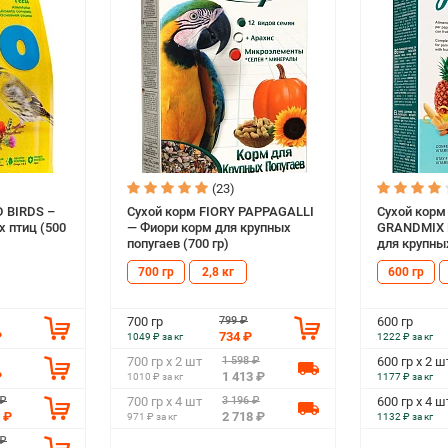
(23)
D BIRDS –
Сухой корм FIORY PAPPAGALLI
Сухой кор
х птиц (500
— Фиори корм для крупных
GRANDMIX 
попугаев (700 гр)
для крупных
700 гр
2,8 кг
600 гр
799 ₽
700 гр
600 гр
₽
734 ₽
1049 ₽ за кг
1222 ₽ за кг
1 598 ₽
700 гр х 2 шт
600 гр х 2 ш
₽
1 413 ₽
1010 ₽ за кг
1177 ₽ за кг
 ₽
3 196 ₽
700 гр х 4 шт
600 гр х 4 ш
 ₽
2 718 ₽
971 ₽ за кг
1132 ₽ за кг
 ₽