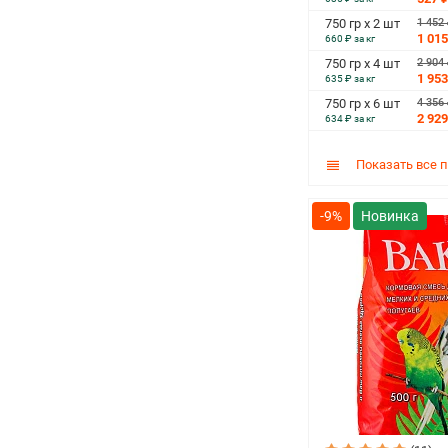
1 452
750 гр х 2 шт
1 015
660 ₽ за кг
2 904
750 гр х 4 шт
1 953
635 ₽ за кг
4 356
750 гр х 6 шт
2 929
634 ₽ за кг
Показать все 
-9%