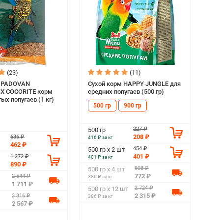
(23)
(11)
м PADOVAN
Сухой корм HAPPY JUNGLE для
X COCORITE корм
средних попугаев (500 гр)
ых попугаев (1 кг)
500 гр
900 гр
227 ₽
500 гр
208 ₽
636 ₽
416 ₽ за кг
462 ₽
454 ₽
500 гр х 2 шт
401 ₽
1 272 ₽
401 ₽ за кг
890 ₽
908 ₽
500 гр х 4 шт
772 ₽
2 544 ₽
386 ₽ за кг
1 711 ₽
2 724 ₽
500 гр х 12 шт
2 315 ₽
3 816 ₽
386 ₽ за кг
2 567 ₽