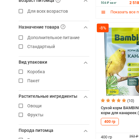
Возраст питомца
Чика
2 518
504 ₽ за кг
Для всех возрастов
Показать все 
Назначение товара
-8%
Дополнительное питание
Стандартный
Вид упаковки
Коробка
Пакет
Растительные ингредиенты
(10)
Овощи
Сухой корм BAMBIN
корм для канареек (
Фрукты
400 гр
Порода питомца
252 ₽
400 гр