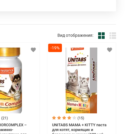
, использование самых современных
ной медицины, позволяет создавать
вующие самому высокому стандарту
Вид отображения:
х комплексов для собак всех пород и возрастов
ry Bio (Германия) и соответствующих
-19%
(21)
(15)
NIORCOMPLEX –
UNITABS MAMA + KITTY паста
аминно-
для котят, кормящих и