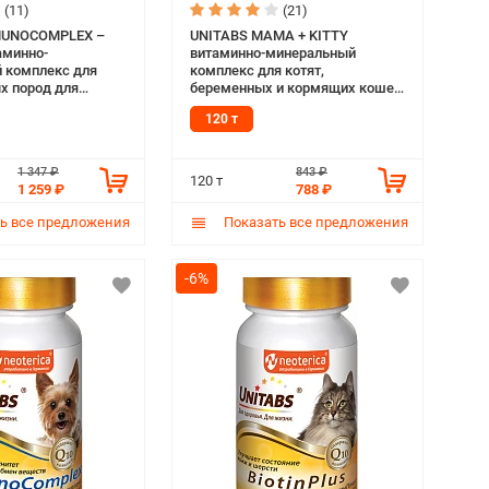
(11)
(21)
MUNOCOMPLEX –
UNITABS MAMA + KITTY
аминно-
витаминно-минеральный
 комплекс для
комплекс для котят,
х пород для
беременных и кормящих кошек
ммунитета с Q10
с B9 (120 т)
120 т
1 347 ₽
843 ₽
120 т
1 259 ₽
788 ₽
ь все предложения
Показать все предложения
-6%