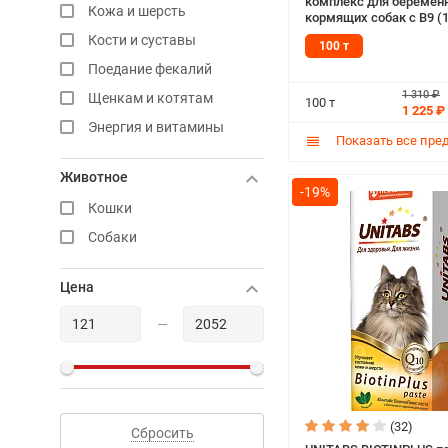
комплекс для беремен
Кожа и шерсть
кормящих собак с В9 (1
Кости и суставы
100 т
Поедание фекалий
1 310 ₽
Щенкам и котятам
100 т
1 225 ₽
Энергия и витамины
Показать все пре
Животное
-19%
Кошки
Собаки
Цена
—
(32)
Сбросить