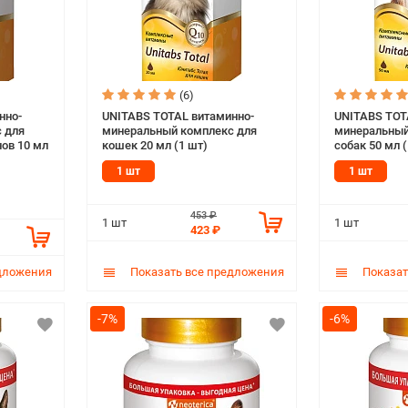
(6)
нно-
UNITABS TOTAL витаминно-
UNITABS TOT
 для
минеральный комплекс для
минеральный
нов 10 мл
кошек 20 мл (1 шт)
собак 50 мл (
1 шт
1 шт
453 ₽
1 шт
1 шт
423 ₽
дложения
Показать все предложения
Показат
-7%
-6%