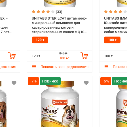
(33)
EX –
UNITABS STERILCAT витаминно-
UNITABS IM
минеральный комплекс для
Юнитабс вит
 для
кастрированных котов и
минеральный
7 лет
стерилизованных кошек с Q10
собак мелких
тета с
(120 т)
укрепления и
120 т
100 т
(100 т)
843 ₽
120 т
100 т
788 ₽
дложения
Показать все предложения
Показат
-7%
-6%