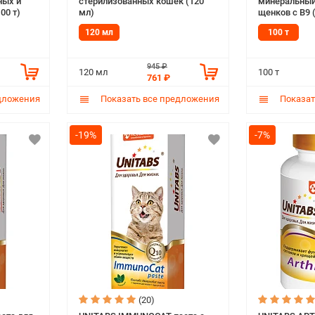
ных и
стерилизованных кошек (120
минеральный
00 т)
мл)
щенков с В9 (
120 мл
100 т
945 ₽
120 мл
100 т
761 ₽
дложения
Показать все предложения
Показат
-19%
-7%
(20)