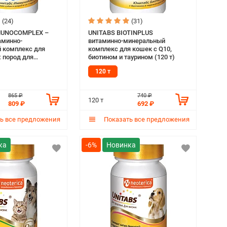
(24)
(31)
MUNOCOMPLEX –
UNITABS BIOTINPLUS
аминно-
витаминно-минеральный
 комплекс для
комплекс для кошек с Q10,
 пород для
биотином и таурином (120 т)
ммунитета с Q10
120 т
865 ₽
740 ₽
120 т
809 ₽
692 ₽
ь все предложения
Показать все предложения
-6%