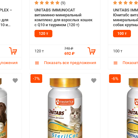
(9)
PLEX –
UNITABS IMMUNOCAT
UNITABS IM
витаминно-минеральный
Юнитабс вит
 для
комплекс для взрослых кошек
минеральный
10 и
с Q10 и таурином (120 т)
собак крупны
0 т)
укрепления и
120 т
100 т
(100 т)
740 ₽
120 т
100 т
692 ₽
дложения
Показать все предложения
Показат
-7%
-6%