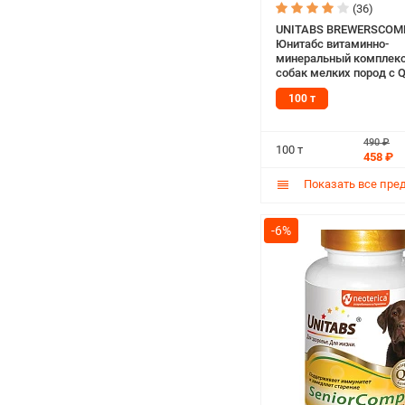
(36)
UNITABS BREWERSCOM
Юнитабс витаминно-
минеральный комплекс
собак мелких пород с Q
пивными дрожжами (10
100 т
490 ₽
100 т
458 ₽
Показать все пре
-6%