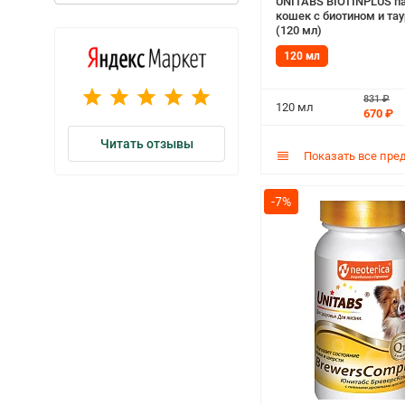
UNITABS BIOTINPLUS па
кошек с биотином и та
(120 мл)
120 мл
831 ₽
120 мл
670 ₽
Читать отзывы
Показать все пре
-7%