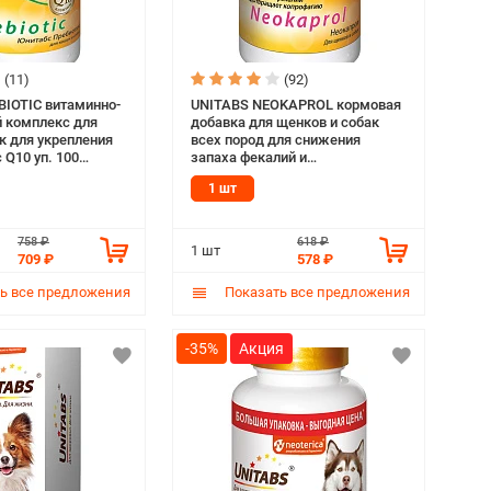
(11)
(92)
BIOTIC витаминно-
UNITABS NEOKAPROL кормовая
 комплекс для
добавка для щенков и собак
к для укрепления
всех пород для снижения
 Q10 уп. 100
запаха фекалий и
шт)
предотвращения копрофагии уп.
1 шт
100 таблеток (1 шт)
758 ₽
618 ₽
1 шт
709 ₽
578 ₽
ь все предложения
Показать все предложения
-35%