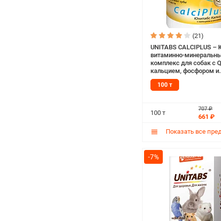
(21)
UNITABS CALCIPLUS – 
витаминно-минеральн
комплекс для собак с Q
кальцием, фосфором и
витамином Д (100 т)
100 т
707 ₽
100 т
661 ₽
Показать все пре
-7%