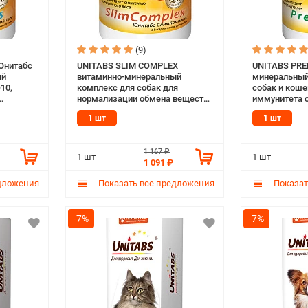
(9)
Юнитабс
UNITABS SLIM COMPLEX
UNITABS PRE
ый
витаминно-минеральный
минеральный
10,
комплекс для собак для
собак и коше
нормализации обмена веществ
иммунитета с
с Q10 и L-карнитином уп. 100
таблеток (1 
1 шт
1 шт
таблеток (1 шт)
1 167 ₽
1 шт
1 шт
1 091 ₽
дложения
Показать все предложения
Показат
-7%
-7%