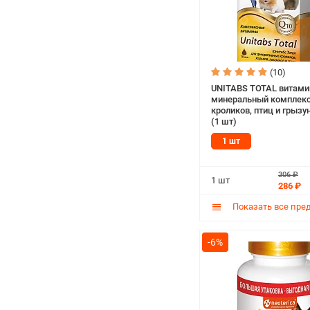
(10)
UNITABS TOTAL витами
минеральный комплекс
кроликов, птиц и грызу
(1 шт)
1 шт
306 ₽
1 шт
286 ₽
Показать все пре
-6%