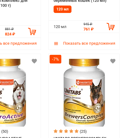
 комплекс для
беременных кошек (120 мл)
100 т)
120 мл
945 ₽
120 мл
761 ₽
881 ₽
824 ₽
ь все предложения
Показать все предложения
-7%
(50)
(25)