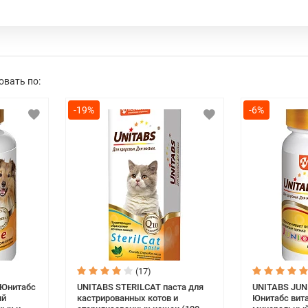
клинические испытания каждого препарата
разработок и рецептур в области ветеринар
высокоэффективные препараты, соответст
безопасности.
овать по:
UNITABS — это серия витаминно-минеральны
разработанных совместно с фирмой Veterina
-19%
-6%
европейскому стандарту качества.
Особенности витаминов UNITABS:
- содержат Q10;
- тщательно подобранные составы;
- высокая поедаемость;
- хорошее усвоение;
- отсутствие аллергических реакций.
(17)
Юнитабс
UNITABS STERILCAT паста для
UNITABS JU
ый
кастрированных котов и
Юнитабс вит