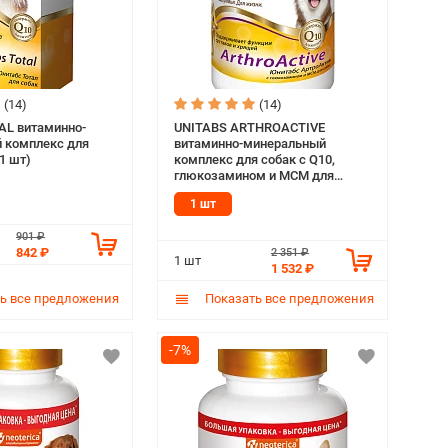
(14)
(14)
AL витаминно-
UNITABS ARTHROACTIVE
 комплекс для
витаминно-минеральный
1 шт)
комплекс для собак с Q10,
глюкозамином и МСМ для
поддержания функции суставов
1 шт
и хрящей уп. 200 таблеток (1 шт)
901 ₽
842 ₽
2 351 ₽
1 шт
1 532 ₽
ь все предложения
Показать все предложения
-7%