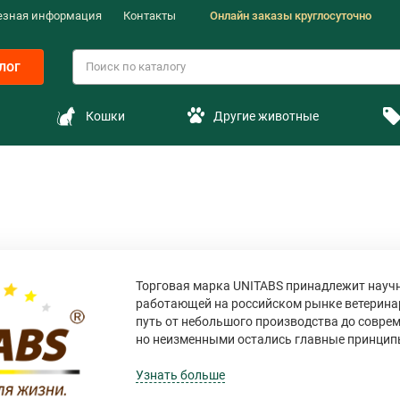
езная информация
Контакты
Онлайн заказы круглосуточно
лог
Кошки
Другие животные
Торговая марка UNITABS принадлежит науч
работающей на российском рынке ветеринар
путь от небольшого производства до совре
но неизменными остались главные принципы
Узнать больше
Постоянное сотрудничество с ведущими ве