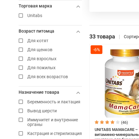
Торговая марка
Unitabs
Возраст питомца
33 товара
Сортир
Для котят
Для щенков
-6%
Для взрослых
Для пожилых
Для всех возрастов
Назначение товара
Беременность и лактация
Вывод шерсти
Иммунитет и внутренние
(46)
органы
UNITABS MAMACARE – 
Кастрация и стерилизация
витаминно-минеральн