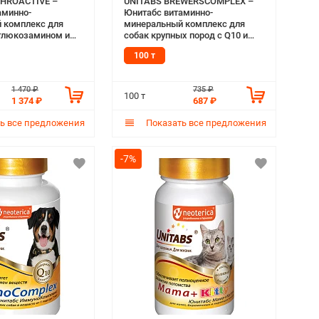
HROACTIVE –
UNITABS BREWERSCOMPLEX –
аминно-
Юнитабс витаминно-
 комплекс для
минеральный комплекс для
 глюкозамином и
собак крупных пород с Q10 и
держания функции
пивными дрожжами (100 т)
100 т
рящей (100 т)
1 470 ₽
735 ₽
100 т
1 374 ₽
687 ₽
ь все предложения
Показать все предложения
-7%