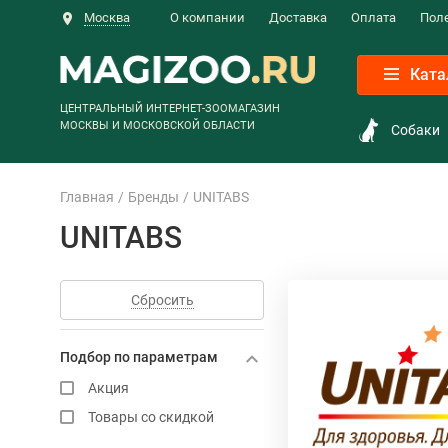
Москва
О компании
Доставка
Оплата
Пол
Ката
ЦЕНТРАЛЬНЫЙ ИНТЕРНЕТ-ЗООМАГАЗИН
МОСКВЫ И МОСКОВСКОЙ ОБЛАСТИ
Собаки
Главная
Бренды
UNITABS
UNITABS
Сбросить
Подбор по параметрам
Акция
Товары со скидкой