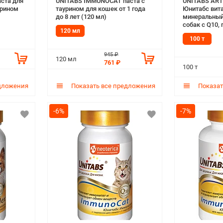
ста для
UNITABS IMMUNOCAT паста с
UNITABS ART
урином
таурином для кошек от 1 года
Юнитабс вит
до 8 лет (120 мл)
минеральный
собак с Q10,
120 мл
МСМ для под
100 т
суставов и х
945 ₽
120 мл
761 ₽
100 т
дложения
Показать все предложения
Показат
-6%
-7%