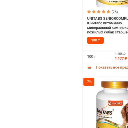
(26)
UNITABS SENIORCOMPL
Юнитабс витаминно-
минеральный комплекс
пожилых собак старше 
для укрепления иммуни
100 т
Q10 (100 т)
1 258 ₽
100 т
1 177 ₽
Показать все пре
-7%