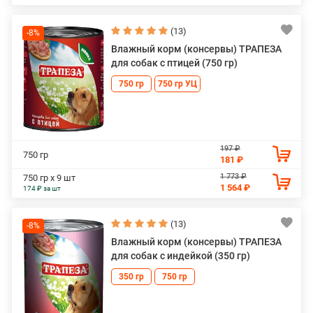
(13)
-8%
Влажный корм (консервы) ТРАПЕЗА
для собак с птицей (750 гр)
750 гр
750 гр УЦ
197 ₽
750 гр
181 ₽
1 773 ₽
750 гр х 9 шт
1 564 ₽
174 ₽ за шт
(13)
-8%
Влажный корм (консервы) ТРАПЕЗА
для собак с индейкой (350 гр)
350 гр
750 гр