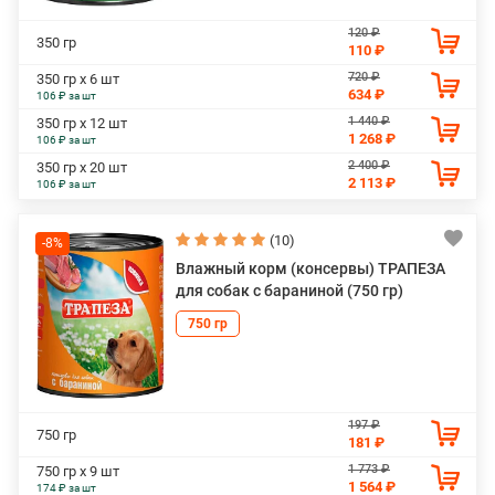
120 ₽
350 гр
110 ₽
720 ₽
350 гр х 6 шт
634 ₽
106 ₽ за шт
1 440 ₽
350 гр х 12 шт
1 268 ₽
106 ₽ за шт
2 400 ₽
350 гр х 20 шт
2 113 ₽
106 ₽ за шт
(10)
-8%
Влажный корм (консервы) ТРАПЕЗА
для собак с бараниной (750 гр)
750 гр
197 ₽
750 гр
181 ₽
1 773 ₽
750 гр х 9 шт
1 564 ₽
174 ₽ за шт