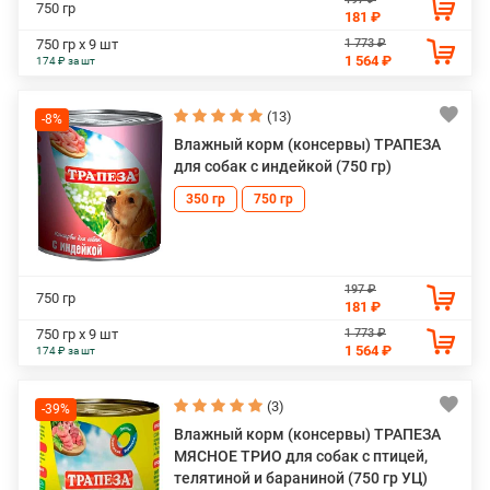
750 гр
181 ₽
1 773 ₽
750 гр х 9 шт
1 564 ₽
174 ₽ за шт
(13)
-8%
Влажный корм (консервы) ТРАПЕЗА
для собак с индейкой (750 гр)
350 гр
750 гр
197 ₽
750 гр
181 ₽
1 773 ₽
750 гр х 9 шт
1 564 ₽
174 ₽ за шт
(3)
-39%
Влажный корм (консервы) ТРАПЕЗА
МЯСНОЕ ТРИО для собак с птицей,
телятиной и бараниной (750 гр УЦ)