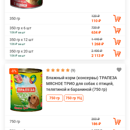
120 ₽
350 гр
110 ₽
720 ₽
350 гр х 6 шт
634 ₽
106 ₽ за шт
1 440 ₽
350 гр х 12 шт
1 268 ₽
106 ₽ за шт
2 400 ₽
350 гр х 20 шт
2 113 ₽
106 ₽ за шт
(9)
-8%
Влажный корм (консервы) ТРАПЕЗА
МЯСНОЕ ТРИО для собак с птицей,
телятиной и бараниной (750 гр)
750 гр
750 гр УЦ
203 ₽
750 гр
186 ₽