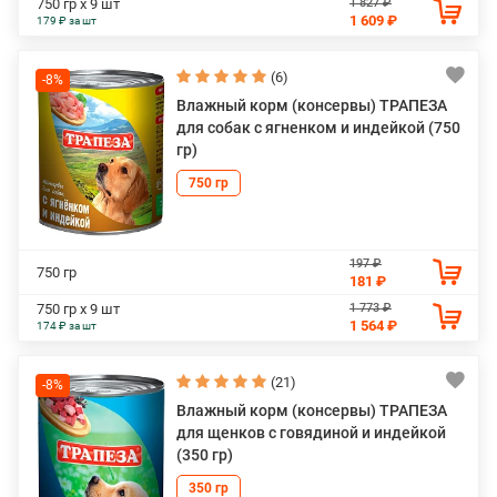
1 827 ₽
750 гр х 9 шт
1 609 ₽
179 ₽ за шт
(6)
-8%
Влажный корм (консервы) ТРАПЕЗА
для собак с ягненком и индейкой (750
гр)
750 гр
197 ₽
750 гр
181 ₽
1 773 ₽
750 гр х 9 шт
1 564 ₽
174 ₽ за шт
(21)
-8%
Влажный корм (консервы) ТРАПЕЗА
для щенков с говядиной и индейкой
(350 гр)
350 гр