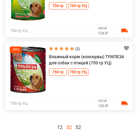
750 гр
750 гр УЦ
203 ₽
750 гр УЦ
124 ₽
(3)
-39%
Влажный корм (консервы) ТРАПЕЗА
для собак с птицей (750 гр УЦ)
750 гр
750 гр УЦ
197 ₽
750 гр УЦ
120 ₽
12
32
52