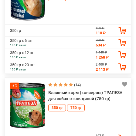
120 ₽
350 гр
110 ₽
720 ₽
350 гр х 6 шт
634 ₽
106 ₽ за шт
1 440 ₽
350 гр х 12 шт
1 268 ₽
106 ₽ за шт
2 400 ₽
350 гр х 20 шт
2 113 ₽
106 ₽ за шт
(14)
-8%
Влажный корм (консервы) ТРАПЕЗА
для собак с говядиной (750 гр)
350 гр
750 гр
197 ₽