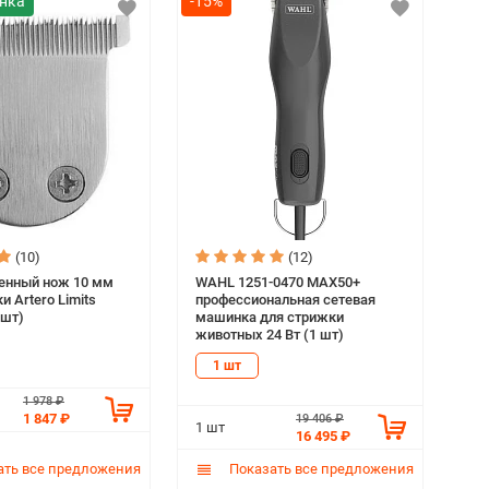
-15%
(10)
(12)
енный нож 10 мм
WAHL 1251-0470 MAX50+
 Artero Limits
профессиональная сетевая
 шт)
машинка для стрижки
животных 24 Вт (1 шт)
1 шт
1 978 ₽
1 847 ₽
19 406 ₽
1 шт
16 495 ₽
ть все предложения
Показать все предложения