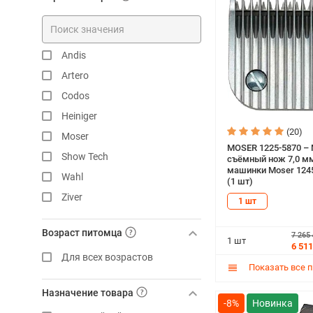
Andis
Artero
Codos
Heiniger
(20)
Moser
MOSER 1225-5870 –
Show Tech
съёмный нож 7,0 м
машинки Moser 1245
Wahl
(1 шт)
Ziver
1 шт
Возраст питомца
7 265
1 шт
6 511
Для всех возрастов
Показать все 
Назначение товара
-8%