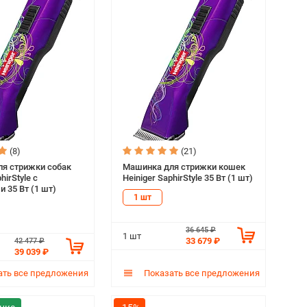
(8)
(21)
я стрижки собак
Машинка для стрижки кошек
hirStyle с
Heiniger SaphirStyle 35 Вт (1 шт)
 35 Вт (1 шт)
1 шт
36 645 ₽
1 шт
33 679 ₽
42 477 ₽
39 039 ₽
ть все предложения
Показать все предложения