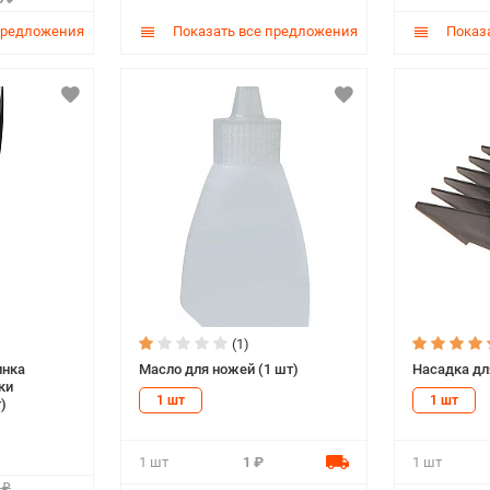
предложения
Показать все предложения
Показа
(1)
инка
Масло для ножей (1 шт)
Насадка дл
ки
1 шт
1 шт
)
1 шт
1 ₽
1 шт
 ₽