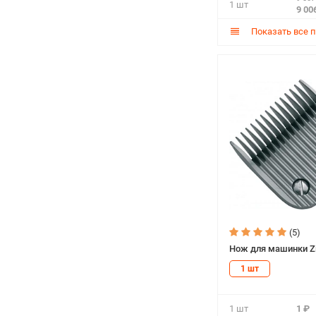
1 шт
9 00
Показать все 
(5)
Нож для машинки Zi
1 шт
1 шт
1 ₽