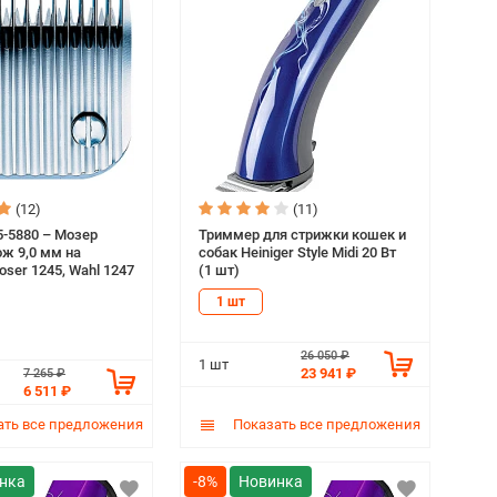
(12)
(11)
-5880 – Мозер
Триммер для стрижки кошек и
ж 9,0 мм на
собак Heiniger Style Midi 20 Вт
ser 1245, Wahl 1247
(1 шт)
1 шт
26 050 ₽
1 шт
23 941 ₽
7 265 ₽
6 511 ₽
ть все предложения
Показать все предложения
-8%