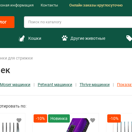
езная информация
Контакты
Онлайн заказы круглосуточно
лог
Кошки
Другие животные
нки для стрижки
шек
Moser машинки
Petwant машинки
Thrive машинки
Показа
ртировать по:
-10%
-10%