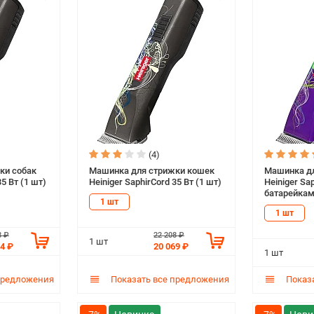
(4)
ки собак
Машинка для стрижки кошек
Машинка дл
35 Вт (1 шт)
Heiniger SaphirCord 35 Вт (1 шт)
Heiniger Sap
батарейками
1 шт
1 шт
8 ₽
22 208 ₽
1 шт
74 ₽
20 069 ₽
1 шт
предложения
Показать все предложения
Показа