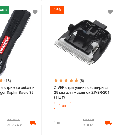
-15%
(18)
(8)
я стрижки собак и
ZIVER стригущий нож ширина
ger Saphir Basic 35
25 мм для машинок ZIVER-204
(1 шт)
1 шт
33 048 ₽
1 079 ₽
1 шт
30 374 ₽
914 ₽