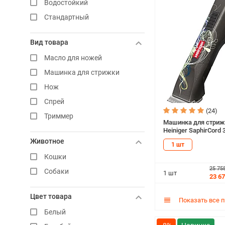
Водостойкий
Стандартный
Вид товара
Масло для ножей
Машинка для стрижки
Нож
Спрей
(24)
Триммер
Машинка для стриж
Heiniger SaphirCord 
Животное
1 шт
Кошки
25 75
Собаки
1 шт
23 6
Цвет товара
Показать все 
Белый