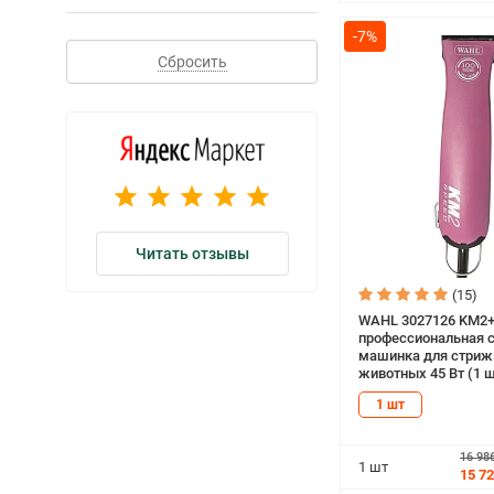
-7%
Сбросить
Читать отзывы
(15)
WAHL 3027126 KM2
профессиональная 
машинка для стриж
животных 45 Вт (1 
1 шт
16 98
1 шт
15 7