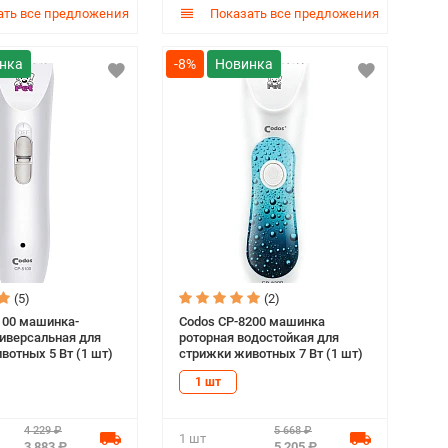
ть все предложения
Показать все предложения
-8%
(5)
(2)
100 машинка-
Codos СР-8200 машинка
иверсальная для
роторная водостойкая для
вотных 5 Вт (1 шт)
стрижки животных 7 Вт (1 шт)
1 шт
4 229 ₽
5 668 ₽
1 шт
3 883 ₽
5 205 ₽