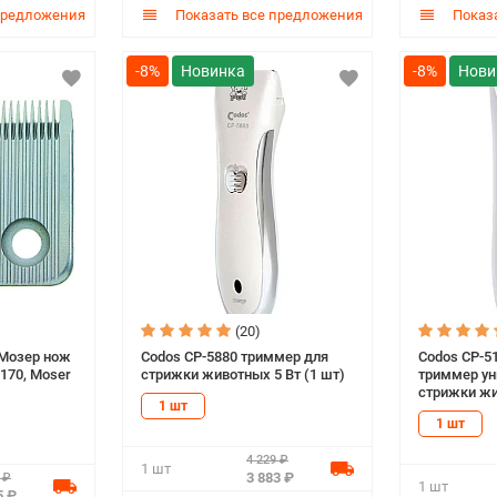
предложения
Показать все предложения
Показа
-8%
-8%
(20)
 Мозер нож
Codos СР-5880 триммер для
Codos СР-5
170, Moser
стрижки животных 5 Вт (1 шт)
триммер ун
стрижки жи
1 шт
1 шт
4 229 ₽
1 шт
3 883 ₽
 ₽
1 шт
5 ₽