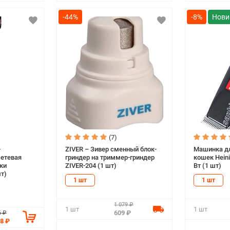
-44%
-8%
(7)
+
ZIVER – Зивер сменный блок-
Машинка дл
сетевая
гриндер на триммер-гриндер
кошек Heini
ки
ZIVER-204 (1 шт)
Вт (1 шт)
шт)
1 шт
1 шт
1 079 ₽
1 шт
1 шт
609 ₽
6 ₽
28 ₽