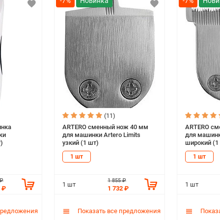
-7%
-7%
(11)
инка
ARTERO сменный нож 40 мм
ARTERO см
ки
для машинки Artero Limits
для машинки
)
узкий (1 шт)
широкий (1
1 шт
1 шт
 ₽
1 855 ₽
1 шт
1 шт
 ₽
1 732 ₽
предложения
Показать все предложения
Показа