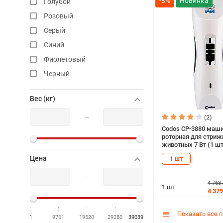
-8%
Голубой
Розовый
Серый
Синий
Фиолетовый
Черный
Вес (кг)
—
(2)
Codos СР-3880 маш
роторная для стриж
животных 7 Вт (1 шт
Цена
1 шт
—
4 768
1 шт
4 379
Показать все 
1
9761
19520
29280
39039