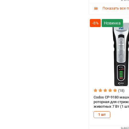
Показать все 
-8%
(18)
Codos СР-9180 маш
роторная для стриж
животных 7 Вт (1 шт
1 шт
9 807