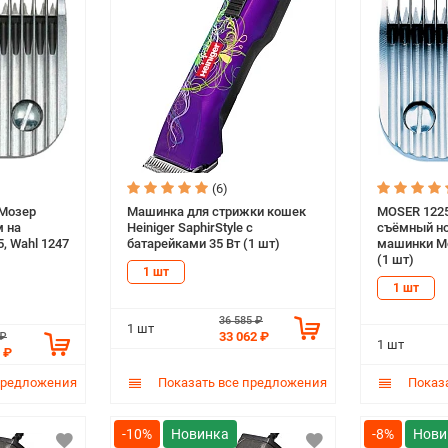
(6)
 Мозер
Машинка для стрижки кошек
MOSER 1225
м на
Heiniger SaphirStyle с
съёмный но
, Wahl 1247
батарейками 35 Вт (1 шт)
машинки Mo
(1 шт)
1 шт
1 шт
36 585 ₽
1 шт
33 062 ₽
 ₽
1 шт
 ₽
предложения
Показать все предложения
Показа
-10%
-8%