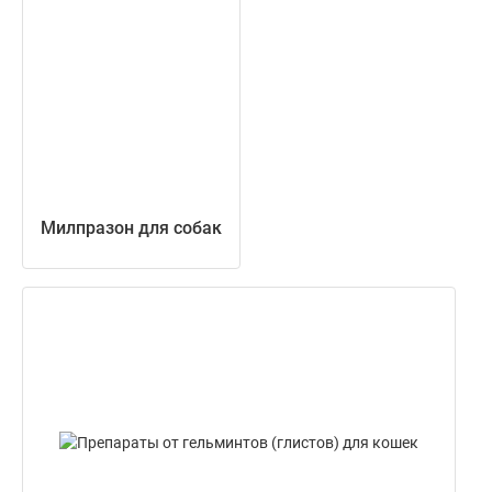
Милпразон для собак