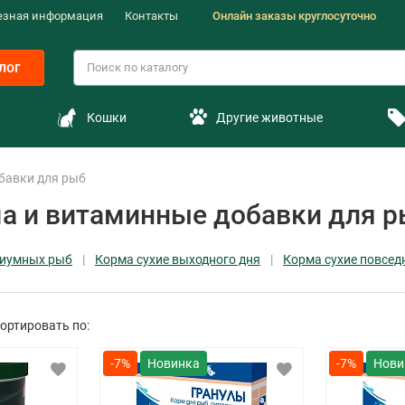
езная информация
Контакты
Онлайн заказы круглосуточно
лог
Кошки
Другие животные
бавки для рыб
а и витаминные добавки для 
риумных рыб
Корма сухие выходного дня
Корма сухие повсед
ортировать по:
-7%
-7%