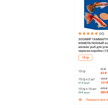
(20)
ЗООМИР ГАММАРУ
ИЗМЕЛЬЧЕННЫЙ ко
мелких рыб для уси
окраски коробка (15
15 гр
67 ₽
15 гр
63 ₽
134 ₽
15 гр х 2 шт
121 
61 ₽ за шт
670 ₽
15 гр х 10 шт
583 
59 ₽ за шт
Показать все 