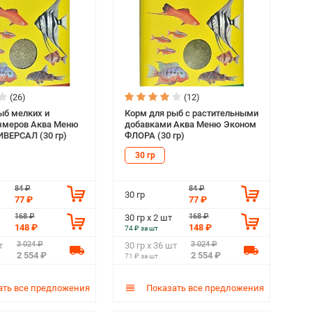
(26)
(12)
ыб мелких и
Корм для рыб с растительными
змеров Аква Меню
добавками Аква Меню Эконом
ВЕРСАЛ (30 гр)
ФЛОРА (30 гр)
30 гр
84 ₽
84 ₽
30 гр
77 ₽
77 ₽
168 ₽
168 ₽
30 гр х 2 шт
148 ₽
148 ₽
74 ₽ за шт
3 024 ₽
3 024 ₽
т
30 гр х 36 шт
2 554 ₽
2 554 ₽
71 ₽ за шт
ть все предложения
Показать все предложения