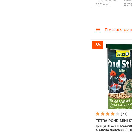
2 71
85 ₽ за шт
Показать все 
-8%
(21)
TETRA POND MINI S
гранулы для прудов
мелкие палочки (1 л