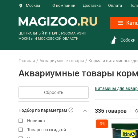
Москва
О компании
Доставка
Оплата
Пол
Ката
ЦЕНТРАЛЬНЫЙ ИНТЕРНЕТ-ЗООМАГАЗИН
МОСКВЫ И МОСКОВСКОЙ ОБЛАСТИ
Собаки
Главная
Аквариумные товары
Корма и витаминные до
Аквариумные товары корм
Витамины для аква
Сбросить
335 товаров
Подбор по параметрам
С
Новинка
-9%
Товары со скидкой