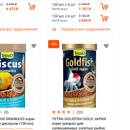
5 336 ₽
2 108 ₽
шт
100 мл х 4 шт
4 473 ₽
1 767 ₽
442 ₽ за шт
3 162 ₽
100 мл х 6 шт
2 650 ₽
442 ₽ за шт
ть все предложения
Показать все предложения
-8%
(9)
(23)
CUS GRANULES корм
TETRA GOLDFISH GOLD JAPAN
 дискусов (100 мл)
корм гранулы для
селекционных золотых рыбок