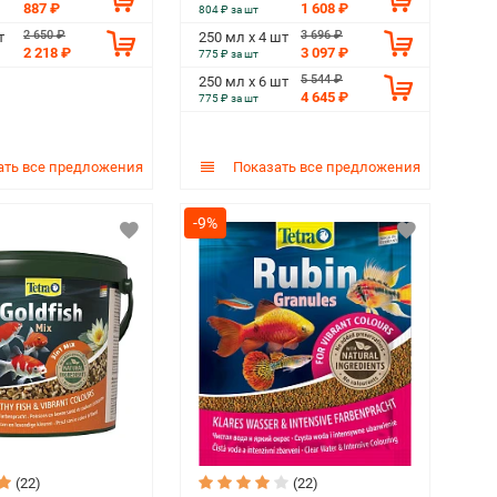
887 ₽
1 608 ₽
804 ₽ за шт
2 650 ₽
3 696 ₽
т
250 мл х 4 шт
2 218 ₽
3 097 ₽
775 ₽ за шт
5 544 ₽
250 мл х 6 шт
4 645 ₽
775 ₽ за шт
ть все предложения
Показать все предложения
-9%
(22)
(22)