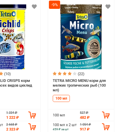
-9%
(10)
(22)
LID CRISPS корм
TETRA MICRO MENU корм для
всех видов цихлид
мелких тропических рыб (100
мл)
100 мл
1 334 ₽
527 ₽
100 мл
1 222 ₽
482 ₽
2 668 ₽
1 054 ₽
шт
100 мл х 2 шт
2 323 ₽
917 ₽
459 ₽ за шт