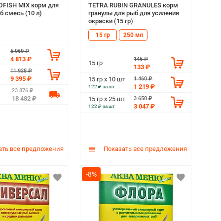
FISH MIX корм для
TETRA RUBIN GRANULES корм
б смесь (10 л)
гранулы для рыб для усиления
окраски (15 гр)
15 гр
250 мл
5 969 ₽
4 813 ₽
146 ₽
15 гр
133 ₽
11 938 ₽
9 395 ₽
1 460 ₽
15 гр х 10 шт
1 219 ₽
122 ₽ за шт
23 876 ₽
18 482 ₽
3 650 ₽
15 гр х 25 шт
3 047 ₽
122 ₽ за шт
ть все предложения
Показать все предложения
-8%