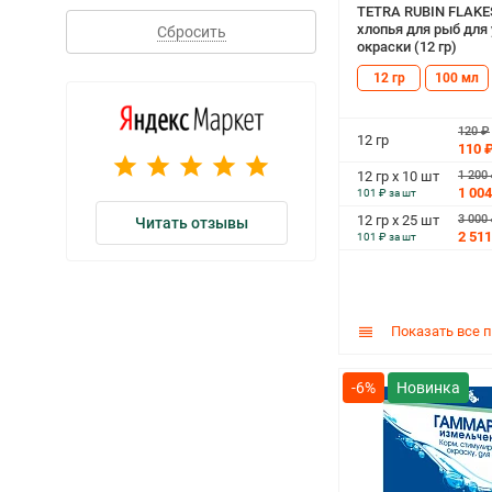
TETRA RUBIN FLAKE
хлопья для рыб для
Сбросить
окраски (12 гр)
12 гр
100 мл
120 ₽
12 гр
110 
1 200
12 гр х 10 шт
1 004
101 ₽ за шт
3 000
12 гр х 25 шт
Читать отзывы
2 511
101 ₽ за шт
Показать все 
-6%