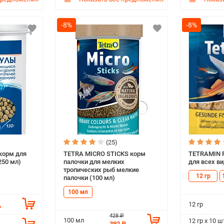
-8%
-8%
(25)
орм для
TETRA MICRO STICKS корм
TETRAMIN 
250 мл)
палочки для мелких
для всех ви
тропических рыб мелкие
12 гр
палочки (100 мл)
100 мл
12 гр
₽
428 ₽
100 мл
12 гр х 10 ш
392 ₽