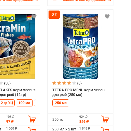
-8%
(50)
(8)
FLAKES корм хлопья
TETRA PRO MENU корм чипсы
дов рыб (12 гр)
для рыб (250 мл)
12 гр УЦ
100 мл
100 мл УЦ
250 мл
250 мл
500 мл
300 мл
1 л
106 ₽
924 ₽
250 мл
97 ₽
846 ₽
1 060 ₽
1 848 ₽
т
250 мл х 2 шт