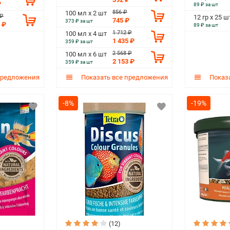
₽
89 ₽ за шт
856 ₽
100 мл х 2 шт
 ₽
12 гр х 25 ш
745 ₽
373 ₽ за шт
 ₽
89 ₽ за шт
1 712 ₽
100 мл х 4 шт
1 435 ₽
359 ₽ за шт
2 568 ₽
100 мл х 6 шт
2 153 ₽
359 ₽ за шт
предложения
Показать все предложения
Показа
-8%
-19%
(12)