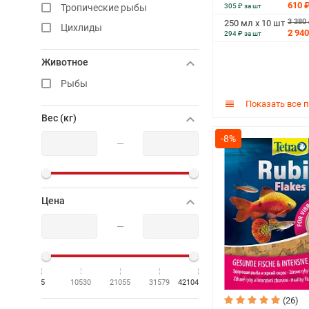
610 
Тропические рыбы
305 ₽ за шт
3 380
250 мл х 10 шт
Цихлиды
2 940
294 ₽ за шт
Животное
Рыбы
Показать все 
Вес (кг)
-8%
—
Цена
—
5
10530
21055
31579
42104
(26)