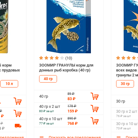
(10)
S корм
ЗООМИР ГРАНУЛЫ корм для
ЗООМИР ГУ
х прудовых
донных рыб коробка (40 гр)
всех видов
гранулы 2 м
40 гр
10 л
30 гр
89 ₽
40 гр
83 ₽
30 гр
₽
178 ₽
40 гр х 2 шт
159 ₽
 ₽
30 гр х 2 шт
80 ₽ за шт
 ₽
76 ₽ за шт
890 ₽
40 гр х 10 шт
768 ₽
 ₽
30 гр х 10 ш
77 ₽ за шт
4 ₽
73 ₽ за шт
предложения
Показать все предложения
Показа