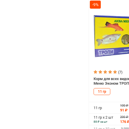
-9%
(7)
Корм для всех видо
Меню Эконом ТРОПИ
11 гр
100 ₽
11 гр
91 ₽
200 ₽
11 гр х 2 шт
176 
88 ₽ за шт
3 200
11 гр х 32 шт