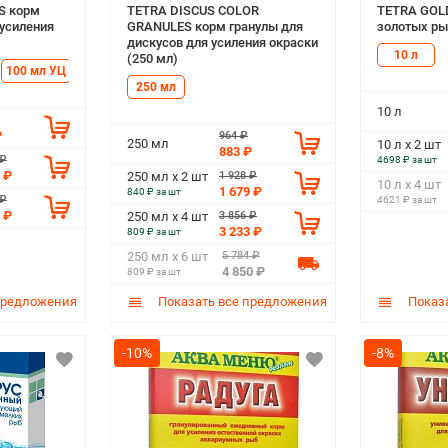
S корм
TETRA DISCUS COLOR
TETRA GOLD
 усиления
GRANULES корм гранулы для
золотых ры
дискусов для усиления окраски
10 л
(250 мл)
100 мл УЦ
250 мл
1 л
10 л
250 мл
10 л
₽
964 ₽
250 мл
10 л х 2 шт
883 ₽
 ₽
4698 ₽ за шт
 ₽
1 928 ₽
250 мл х 2 шт
10 л х 4 шт
1 679 ₽
840 ₽ за шт
 ₽
4621 ₽ за шт
 ₽
3 856 ₽
250 мл х 4 шт
3 233 ₽
809 ₽ за шт
5 784 ₽
250 мл х 6 шт
4 850 ₽
809 ₽ за шт
предложения
Показать все предложения
Показа
-10%
-8%