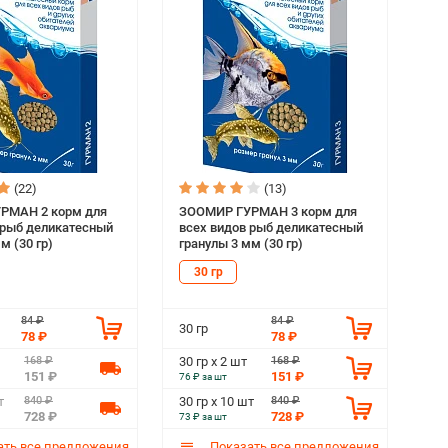
(22)
(13)
РМАН 2 корм для
ЗООМИР ГУРМАН 3 корм для
 рыб деликатесный
всех видов рыб деликатесный
м (30 гр)
гранулы 3 мм (30 гр)
30 гр
84 ₽
84 ₽
30 гр
78 ₽
78 ₽
168 ₽
168 ₽
30 гр х 2 шт
151 ₽
151 ₽
76 ₽ за шт
840 ₽
840 ₽
т
30 гр х 10 шт
728 ₽
728 ₽
73 ₽ за шт
ть все предложения
Показать все предложения