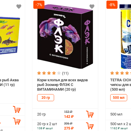
-7%
-8%
(11)
в рыб Аква
Корм-хлопья для всех видов
TETRA CICH
 (11 гр)
рыб Зоомир ФЛЭК С
чипсы для 
ВИТАМИНАМИ (20 гр)
(500 мл)
20 гр
500 мл
153 ₽
20 гр
500 мл
142 ₽
₽
306 ₽
20 гр х 2 шт
500 мл х 2 
275 ₽
138 ₽ за шт
1162 ₽ за шт
 ₽