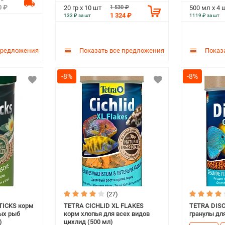
0 ₽
1 530 ₽
20 гр х 10 шт
500 мл х 4 
1 324 ₽
133 ₽ за шт
1119 ₽ за шт
предложения
Показать все предложения
Показа
-8%
-8%
(27)
TICKS корм
TETRA CICHLID XL FLAKES
TETRA DIS
ых рыб
корм хлопья для всех видов
гранулы для
)
цихлид (500 мл)