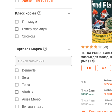
Уцененные товары
Класс корма
Премиум
Супер-премиум
Эконом
(23)
Торговая марка
TETRA POND FLAKE
хлопья для молоды
рыб (1 л)
1 л
4 л
Dennerle
Sera
631 ₽
1 л
577 
Tetra
1 262
1 л х 2 шт
VladOx
1 098
549 ₽ за шт
Аква Меню
2 524
1 л х 4 шт
2 11
529 ₽ за шт
Витастандарт
Показать все 