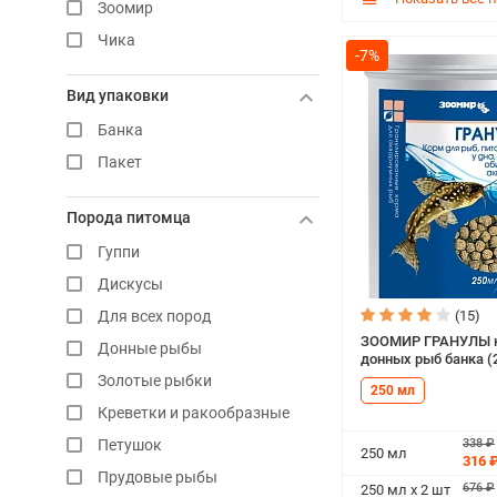
Зоомир
Чика
-7%
Вид упаковки
Банка
Пакет
Порода питомца
Гуппи
Дискусы
Для всех пород
(15)
ЗООМИР ГРАНУЛЫ к
Донные рыбы
донных рыб банка (
Золотые рыбки
250 мл
Креветки и ракообразные
Петушок
338 ₽
250 мл
316 
Прудовые рыбы
676 ₽
250 мл х 2 шт