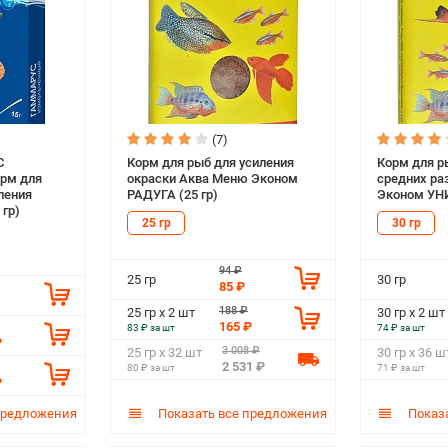
(7)
С
Корм для рыб для усиления
Корм для р
рм для
окраски Аква Меню Эконом
средних ра
ления
РАДУГА (25 гр)
Эконом УНИ
 гр)
25 гр
30 гр
94 ₽
25 гр
30 гр
85 ₽
188 ₽
25 гр х 2 шт
30 гр х 2 шт
165 ₽
83 ₽ за шт
74 ₽ за шт
₽
3 008 ₽
25 гр х 32 шт
30 гр х 36 ш
2 531 ₽
80 ₽ за шт
71 ₽ за шт
₽
предложения
Показать все предложения
Показа