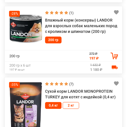
(1)
-28%
Влажный корм (консервы) LANDOR
для взрослых собак маленьких пород
с кроликом и шпинатом (200 гр)
200 гр
272 ₽
200 гр
197 ₽
1 632 ₽
200 гр х 6 шт
1 180 ₽
197 ₽ за шт
(7)
-35%
Сухой корм LANDOR MONOPROTEIN
TURKEY для котят с индейкой (0,4 кг)
0,4 кг
2 кг