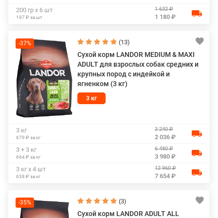
1 632 ₽
200 гр х 6 шт
1 180 ₽
197 ₽ за шт
(13)
-37%
Сухой корм LANDOR MEDIUM & MAXI
ADULT для взрослых собак средних и
крупных пород с индейкой и
ягненком (3 кг)
3 кг
3 240 ₽
3 кг
2 036 ₽
679 ₽ за кг
6 480 ₽
3 + 3 кг
3 980 ₽
664 ₽ за кг
12 960 ₽
3 кг х 4 шт
7 654 ₽
638 ₽ за кг
(3)
-35%
Сухой корм LANDOR ADULT ALL