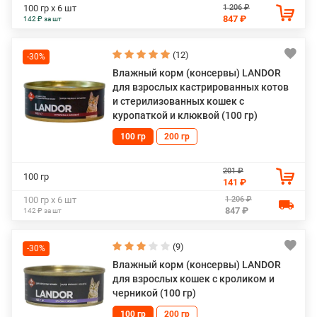
1 206 ₽
100 гр х 6 шт
847 ₽
142 ₽ за шт
(12)
-30%
Влажный корм (консервы) LANDOR
для взрослых кастрированных котов
и стерилизованных кошек с
куропаткой и клюквой (100 гр)
100 гр
200 гр
201 ₽
100 гр
141 ₽
1 206 ₽
100 гр х 6 шт
847 ₽
142 ₽ за шт
(9)
-30%
Влажный корм (консервы) LANDOR
для взрослых кошек с кроликом и
черникой (100 гр)
100 гр
200 гр