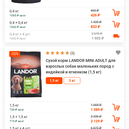
660 ₽
0,4 кг
426 ₽
1065 ₽ за кг
1 320 ₽
0,4 + 0,4 кг
833 ₽
1042 ₽ за кг
2 640 ₽
0,4 кг х 4 шт
1 602 ₽
1002 ₽ за кг
(5)
-35%
Сухой корм LANDOR MINI ADULT для
взрослых собак маленьких пород с
индейкой и ягненком (1,5 кг)
1,5 кг
3 кг
1 668 ₽
1,5 кг
1 089 ₽
726 ₽ за кг
3 336 ₽
1,5 + 1,5 кг
2 129 ₽
710 ₽ за кг
6 672 ₽
1,5 кг х 4 шт