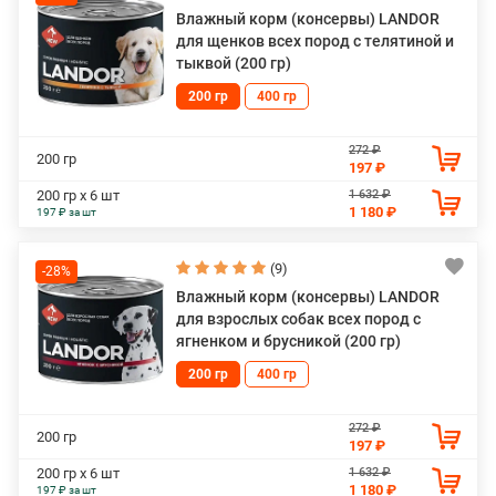
Влажный корм (консервы) LANDOR
для щенков всех пород с телятиной и
тыквой (200 гр)
200 гр
400 гр
272 ₽
200 гр
197 ₽
1 632 ₽
200 гр х 6 шт
1 180 ₽
197 ₽ за шт
(9)
-28%
Влажный корм (консервы) LANDOR
для взрослых собак всех пород с
ягненком и брусникой (200 гр)
200 гр
400 гр
272 ₽
200 гр
197 ₽
1 632 ₽
200 гр х 6 шт
1 180 ₽
197 ₽ за шт