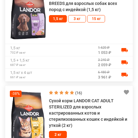
BREEDS для взрослых собак всех
пород с индейкой (1,5 кг)
1,5 кг
3 кг
15 кг
1 620 ₽
1,5 кг
1 053 ₽
702 ₽ за кг
3 240 ₽
1,5 + 1,5 кг
2 059 ₽
687 ₽ за кг
6 480 ₽
1,5 кг х 4 шт
3 961 ₽
661 ₽ за кг
(16)
-38%
Сухой корм LANDOR CAT ADULT
STERILIZED для взрослых
кастрированных котов и
стерилизованных кошек с индейкой и
уткой (2 кг)
2 кг