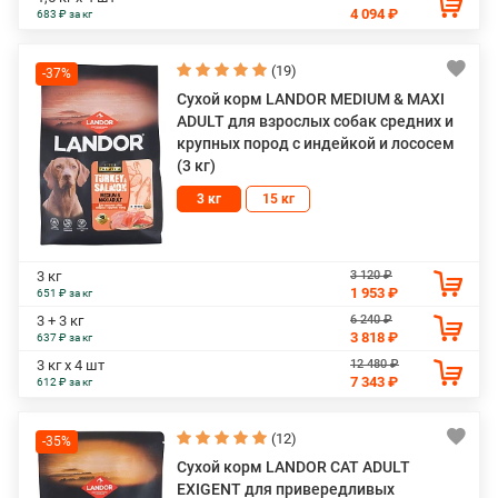
4 094 ₽
683 ₽ за кг
(19)
-37%
Сухой корм LANDOR MEDIUM & MAXI
ADULT для взрослых собак средних и
крупных пород с индейкой и лососем
(3 кг)
3 кг
15 кг
3 120 ₽
3 кг
1 953 ₽
651 ₽ за кг
6 240 ₽
3 + 3 кг
3 818 ₽
637 ₽ за кг
12 480 ₽
3 кг х 4 шт
7 343 ₽
612 ₽ за кг
(12)
-35%
Сухой корм LANDOR CAT ADULT
EXIGENT для привередливых