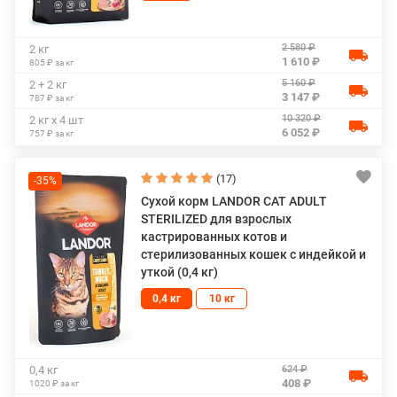
2 580 ₽
2 кг
1 610 ₽
805 ₽ за кг
5 160 ₽
2 + 2 кг
3 147 ₽
787 ₽ за кг
10 320 ₽
2 кг х 4 шт
6 052 ₽
757 ₽ за кг
(17)
-35%
Сухой корм LANDOR CAT ADULT
STERILIZED для взрослых
кастрированных котов и
стерилизованных кошек с индейкой и
уткой (0,4 кг)
0,4 кг
10 кг
624 ₽
0,4 кг
408 ₽
1020 ₽ за кг