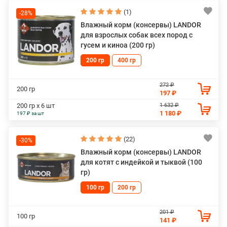
(1)
-28%
Влажный корм (консервы) LANDOR
для взрослых собак всех пород с
гусем и киноа (200 гр)
200 гр
400 гр
272 ₽
200 гр
197 ₽
1 632 ₽
200 гр х 6 шт
1 180 ₽
197 ₽ за шт
(22)
-30%
Влажный корм (консервы) LANDOR
для котят с индейкой и тыквой (100
гр)
100 гр
200 гр
201 ₽
100 гр
141 ₽