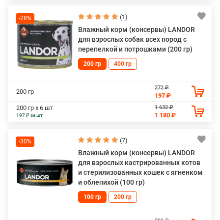
(1)
-28%
Влажный корм (консервы) LANDOR
для взрослых собак всех пород с
перепелкой и потрошками (200 гр)
200 гр
400 гр
272 ₽
200 гр
197 ₽
1 632 ₽
200 гр х 6 шт
1 180 ₽
197 ₽ за шт
(7)
-30%
Влажный корм (консервы) LANDOR
для взрослых кастрированных котов
и стерилизованных кошек с ягненком
и облепихой (100 гр)
100 гр
200 гр