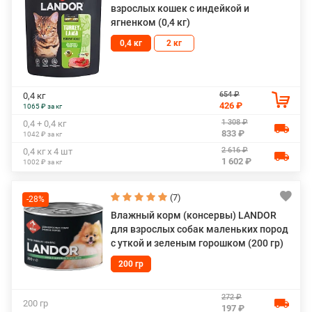
взрослых кошек с индейкой и
ягненком (0,4 кг)
0,4 кг
2 кг
654 ₽
0,4 кг
426 ₽
1065 ₽ за кг
1 308 ₽
0,4 + 0,4 кг
833 ₽
1042 ₽ за кг
2 616 ₽
0,4 кг х 4 шт
1 602 ₽
1002 ₽ за кг
(7)
-28%
Влажный корм (консервы) LANDOR
для взрослых собак маленьких пород
с уткой и зеленым горошком (200 гр)
200 гр
272 ₽
200 гр
197 ₽