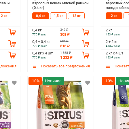
сем и
взрослых кошек мясной рацион
взрослых соб
(0,4 кг)
говядиной и 
12 кг
0,4 кг
1,5 кг
12 кг
2 кг
342 ₽
0,4 кг
2 кг
308 ₽
770 ₽ за кг
453 ₽ за кг
684 ₽
0,4 + 0,4 кг
2 + 2 кг
616 ₽
770 ₽ за кг
453 ₽ за кг
1 368 ₽
0,4 кг х 4 шт
2 кг х 4 шт
1 232 ₽
770 ₽ за кг
453 ₽ за кг
дложения
Показать все предложения
Показат
-10%
-10%