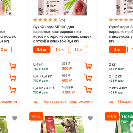
(26)
Сухой корм SIRIUS для
Сухой корм S
ных
взрослых кастрированных
взрослых соб
ых кошек
котов и стерилизованных кошек
с индейкой, 
,4 кг)
с уткой и клюквой (0,4 кг)
кг)
12 кг
0,4 кг
1,5 кг
12 кг
2 кг
333 ₽
0,4 кг
2 кг
300 ₽
750 ₽ за кг
453 ₽ за кг
666 ₽
0,4 + 0,4 кг
2 + 2 кг
600 ₽
750 ₽ за кг
453 ₽ за кг
1 332 ₽
0,4 кг х 4 шт
2 кг х 4 шт
1 200 ₽
750 ₽ за кг
453 ₽ за кг
дложения
Показать все предложения
Показат
-10%
-10%