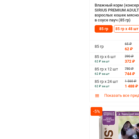
Влажный корм (консер
SIRIUS PREMIUM ADULT
взрослых кошек мясно
в соусе пауч (85 гр)
85 гр
85 гр х 48 шт
65 ₽
85 гр
62 ₽
390 ₽
85 гр х 6 шт
372 ₽
62 ₽ за шт
780 ₽
85 гр х 12 шт
744 ₽
62 ₽ за шт
1 560 ₽
85 гр х 24 шт
1 488 ₽
62 ₽ за шт
Показать все пре
-5%