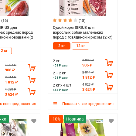
(16)
(18)
IRIUS для
Сухой корм SIRIUS для
ак средних пород
взрослых собак маленьких
уткой и овощами (2
пород с говядиной и рисом (2 кг)
2 кг
12 кг
12 кг
1 007 ₽
2 кг
906 ₽
1 007 ₽
453 ₽ за кг
906 ₽
2 014 ₽
2 + 2 кг
1 812 ₽
2 014 ₽
453 ₽ за кг
1 812 ₽
4 028 ₽
2 кг х 4 шт
3 624 ₽
4 028 ₽
453 ₽ за кг
3 624 ₽
ь все предложения
Показать все предложения
-10%