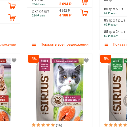
2 094 ₽
524 ₽ за кг
85 гр х 6 шт
4 652 ₽
2 кг х 4 шт
62 ₽ за шт
4 188 ₽
524 ₽ за кг
85 гр х 12 шт
62 ₽ за шт
85 гр х 24 шт
62 ₽ за шт
дложения
Показать все предложения
Показат
-5%
-5%
(16)