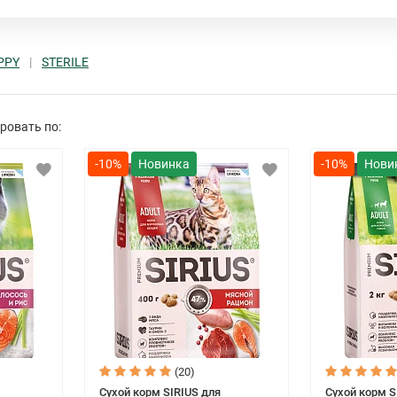
Ведущий разработчик и производитель проф
продуктивными и непродуктивными живот
PPY
STERILE
ровать по:
-10%
-10%
(20)
Сухой корм SIRIUS для
Сухой корм S