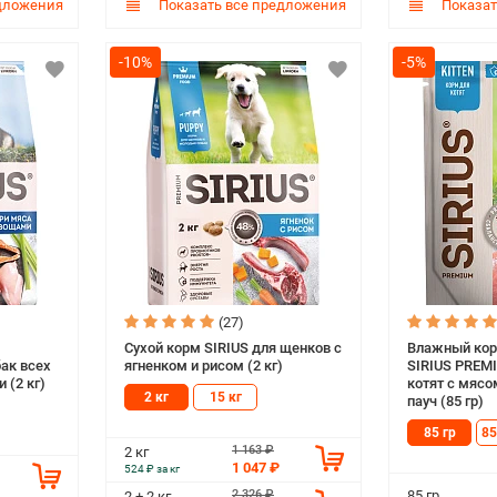
дложения
Показать все предложения
Показат
-10%
-5%
(27)
Сухой корм SIRIUS для щенков c
Влажный кор
ак всех
ягненком и рисом (2 кг)
SIRIUS PREM
 (2 кг)
котят с мясо
2 кг
15 кг
пауч (85 гр)
85 гр
85
1 163 ₽
2 кг
1 047 ₽
524 ₽ за кг
85 гр
2 326 ₽
2 + 2 кг