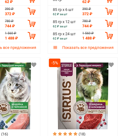
62 ₽
62 ₽
390 ₽
390 ₽
85 гр х 6 шт
372 ₽
372 ₽
62 ₽ за шт
780 ₽
780 ₽
85 гр х 12 шт
744 ₽
744 ₽
62 ₽ за шт
1 560 ₽
1 560 ₽
85 гр х 24 шт
1 488 ₽
1 488 ₽
62 ₽ за шт
ь все предложения
Показать все предложения
-5%
(16)
(18)