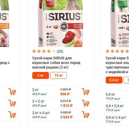
(29)
Сухой корм SIRIUS для
Сухой корм S
ород с
взрослых собак всех пород
взрослых ко
мясной рацион (2 кг)
чувствитель
с индейкой и 
2 кг
15 кг
0,4 кг
1
1 007 ₽
2 кг
906 ₽
0,4 кг
453 ₽ за кг
770 ₽ за кг
2 014 ₽
2 + 2 кг
1 812 ₽
0,4 + 0,4 кг
453 ₽ за кг
770 ₽ за кг
4 028 ₽
2 кг х 4 шт
3 624 ₽
0,4 кг х 4 шт
453 ₽ за кг
770 ₽ за кг