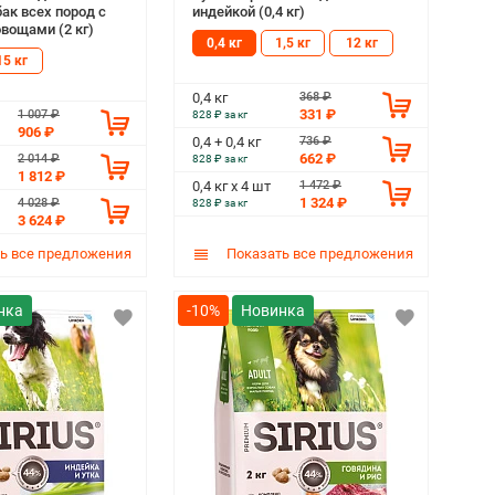
ак всех пород c
индейкой (0,4 кг)
овощами (2 кг)
0,4 кг
1,5 кг
12 кг
15 кг
368 ₽
0,4 кг
331 ₽
1 007 ₽
828 ₽ за кг
906 ₽
736 ₽
0,4 + 0,4 кг
662 ₽
2 014 ₽
828 ₽ за кг
1 812 ₽
1 472 ₽
0,4 кг х 4 шт
1 324 ₽
4 028 ₽
828 ₽ за кг
3 624 ₽
ь все предложения
Показать все предложения
-10%