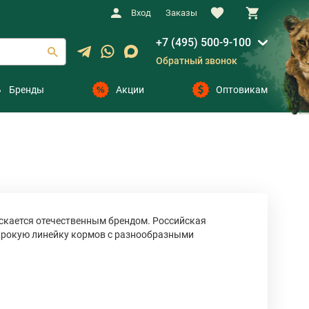
Вход
Заказы
+7 (495) 500-9-100
Обратный звонок
Бренды
Акции
Оптовикам
пускается отечественным брендом. Российская
ирокую линейку кормов с разнообразными
рмам. Бренд использует европейское
дходит для основного рациона питомца.