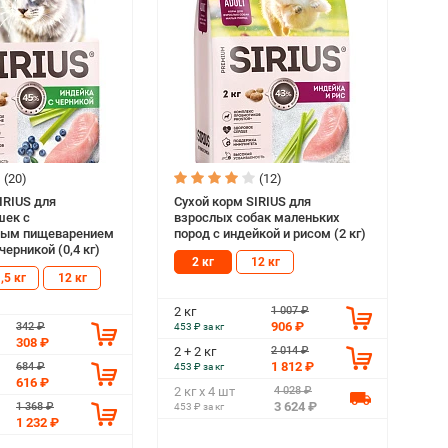
(20)
(12)
IRIUS для
Сухой корм SIRIUS для
шек с
взрослых собак маленьких
ным пищеварением
пород с индейкой и рисом (2 кг)
черникой (0,4 кг)
2 кг
12 кг
,5 кг
12 кг
1 007 ₽
2 кг
906 ₽
342 ₽
453 ₽ за кг
308 ₽
2 014 ₽
2 + 2 кг
1 812 ₽
684 ₽
453 ₽ за кг
616 ₽
4 028 ₽
2 кг х 4 шт
3 624 ₽
1 368 ₽
453 ₽ за кг
1 232 ₽