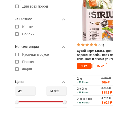
Для всех пород
Животное
Кошки
Собаки
(21)
Консистенция
Сухой корм SIRIUS для
Кусочки в соусе
взрослых собак всех п
ягненком и рисом (2 кг)
Паштет
2 кг
15 кг
Фарш
1 007 ₽
2 кг
Цена
906 ₽
453 ₽ за кг
2 014 ₽
2 + 2 кг
—
1 812 ₽
453 ₽ за кг
4 028 ₽
2 кг х 4 шт
3 624 ₽
453 ₽ за кг