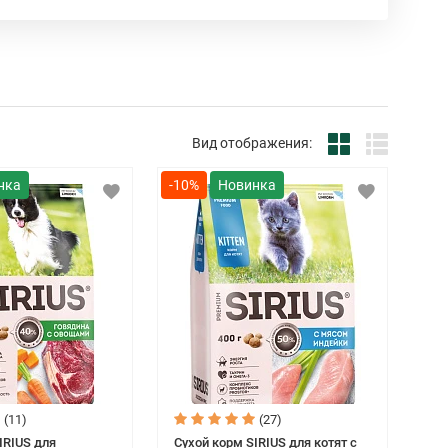
ессиональных решений в категориях ухода за
ными.
Вид отображения:
-10%
(11)
(27)
IRIUS для
Сухой корм SIRIUS для котят с