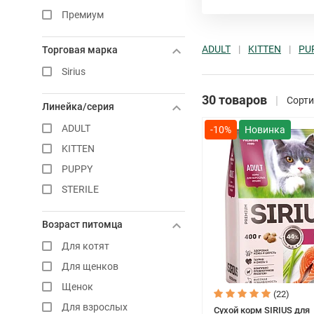
Премиум
ADULT
KITTEN
PU
Торговая марка
Sirius
30 товаров
Сорти
Линейка/серия
ADULT
-10%
KITTEN
PUPPY
STERILE
Возраст питомца
Для котят
Для щенков
Щенок
(22)
Для взрослых
Сухой корм SIRIUS для