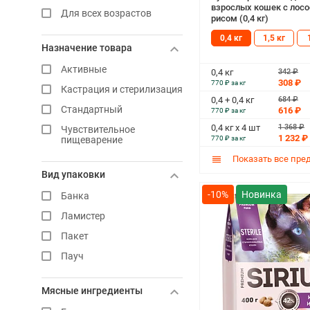
взрослых кошек с лосо
Для всех возрастов
рисом (0,4 кг)
0,4 кг
1,5 кг
Назначение товара
Активные
342 ₽
0,4 кг
308 ₽
770 ₽ за кг
Кастрация и стерилизация
684 ₽
0,4 + 0,4 кг
Стандартный
616 ₽
770 ₽ за кг
1 368 ₽
0,4 кг х 4 шт
Чувствительное
1 232 ₽
пищеварение
770 ₽ за кг
Показать все пре
Вид упаковки
-10%
Банка
Ламистер
Пакет
Пауч
Мясные ингредиенты