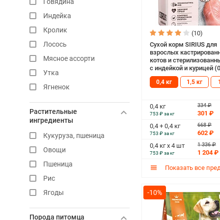
Говядина
Индейка
Кролик
(10)
Лосось
Сухой корм SIRIUS для
взрослых кастрирован
Мясное ассорти
котов и стерилизованн
с индейкой и курицей (0
Утка
0,4 кг
1,5 кг
Ягненок
334 ₽
0,4 кг
Растительные
301 ₽
753 ₽ за кг
ингредиенты
668 ₽
0,4 + 0,4 кг
602 ₽
753 ₽ за кг
Кукуруза, пшеница
1 336 ₽
0,4 кг х 4 шт
Овощи
1 204 ₽
753 ₽ за кг
Пшеница
Показать все пре
Рис
Ягоды
-10%
Порода питомца