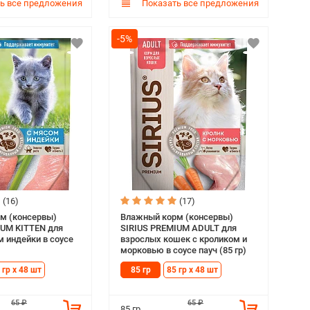
ь все предложения
Показать все предложения
-5%
(16)
(17)
м (консервы)
Влажный корм (консервы)
IUM KITTEN для
SIRIUS PREMIUM ADULT для
м индейки в соусе
взрослых кошек с кроликом и
морковью в соусе пауч (85 гр)
 гр х 48 шт
85 гр
85 гр х 48 шт
65 ₽
65 ₽
85 гр