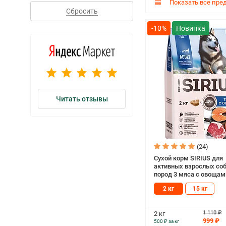
Показать все пре
Сбросить
-10%
Читать отзывы
(24)
Сухой корм SIRIUS для
активных взрослых соб
пород 3 мяса с овощами
2 кг
15 кг
1 110 ₽
2 кг
999 ₽
500 ₽ за кг