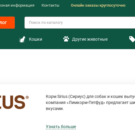
езная информация
Контакты
Онлайн заказы круглосуточно
лог
Кошки
Другие животные
Корм Sirius (Сириус) для собак и кошек вы
компания «Лимкорм-Петфуд» предлагает ш
вкусами.
Это достойная альтернатива зарубежным ко
оборудование и качественные продукты. По
Узнать больше