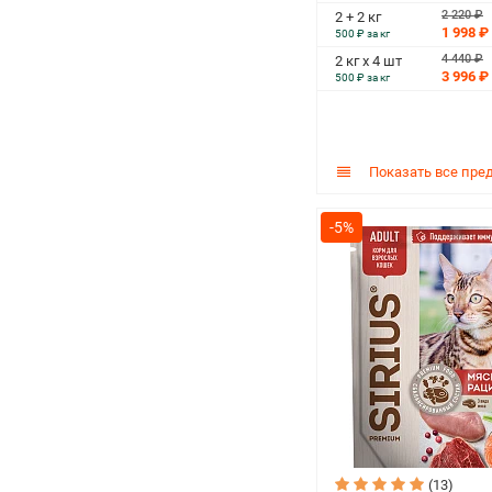
2 220 ₽
2 + 2 кг
1 998 ₽
500 ₽ за кг
4 440 ₽
2 кг х 4 шт
3 996 ₽
500 ₽ за кг
Показать все пре
-5%
(13)