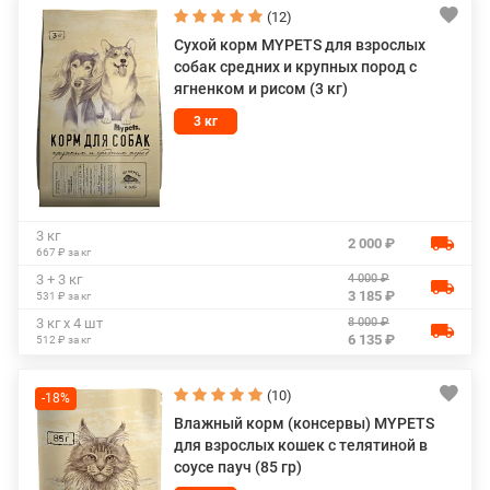
(12)
Сухой корм MYPETS для взрослых
собак средних и крупных пород с
ягненком и рисом (3 кг)
3 кг
3 кг
2 000 ₽
667 ₽ за кг
4 000 ₽
3 + 3 кг
3 185 ₽
531 ₽ за кг
8 000 ₽
3 кг х 4 шт
6 135 ₽
512 ₽ за кг
(10)
-18%
Влажный корм (консервы) MYPETS
для взрослых кошек с телятиной в
соусе пауч (85 гр)