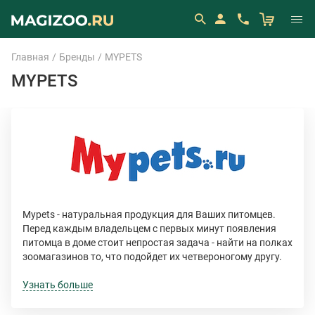
Главная
Бренды
MYPETS
MYPETS
Mypets - натуральная продукция для Ваших питомцев.
Перед каждым владельцем с первых минут появления
питомца в доме стоит непростая задача - найти на полках
зоомагазинов то, что подойдет их четвероногому другу.
Спустя много лет и горы набитых шишек, Mypets
Узнать больше
самостоятельно выпустили корма для Наших собак и
кошек, чтобы быть уверенными в качестве продукции.