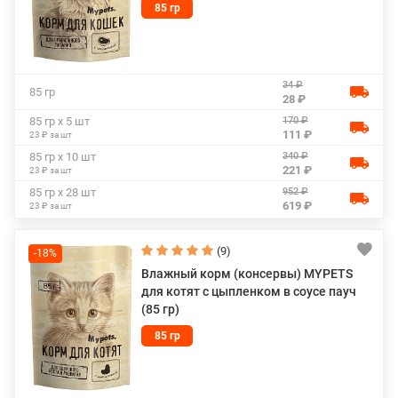
85 гр
34 ₽
85 гр
28 ₽
170 ₽
85 гр х 5 шт
111 ₽
23 ₽ за шт
340 ₽
85 гр х 10 шт
221 ₽
23 ₽ за шт
952 ₽
85 гр х 28 шт
619 ₽
23 ₽ за шт
(9)
-18%
Влажный корм (консервы) MYPETS
для котят с цыпленком в соусе пауч
(85 гр)
85 гр