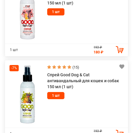
150 мл (1 шт)
компоненты, такие как экстракты трав и масла, которые
оказывают мягкое и эффективное воздействие на
1 шт
здоровье питомцев.
Ассортимент GOOD DOG&CAT
В зоомагазине MagiZOO представлены:
193 ₽
1 шт
180 ₽
Спреи для обработки шерсти и мест обитания
животных, такие как Stopparasite, которые
эффективно защищают питомцев от паразитов и
(15)
-7%
помогают поддерживать чистоту в доме.
Спрей Good Dog & Cat
Капли Антисекс, созданные специально для кошек,
антивандальный для кошек и собак
кобелей, сук, которые помогают регулировать
150 мл (1 шт)
поведение животных в период их активности.
1 шт
Зубная паста с различными вкусами для собак,
кошек, обеспечивающая профилактику зубного
камня, свежий запах изо рта.
Лосьоны для глаз, ушей, разработанные для
деликатного ухода за чувствительными зонами
домашних животных.
193 ₽
Успокаивающие спреи, которые помогают