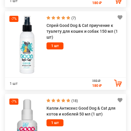
1 шт
180 ₽
питомцам справляться с тревогой, стрессами.
Все эти продукты отличаются премиальным качеством и
(7)
-7%
эффективностью, что делает их популярным выбором
Спрей Good Dog & Cat приучение к
среди владельцев кошек, собак.
туалету для кошек и собак 150 мл (1
шт)
Оформить заказ можно на сайте или по телефону, а для
экономии времени доступна услуга доставки по Москве и
1 шт
в другие города России.
193 ₽
1 шт
180 ₽
(18)
-7%
Капли Антисекс Good Dog & Cat для
котов и кобелей 50 мл (1 шт)
1 шт