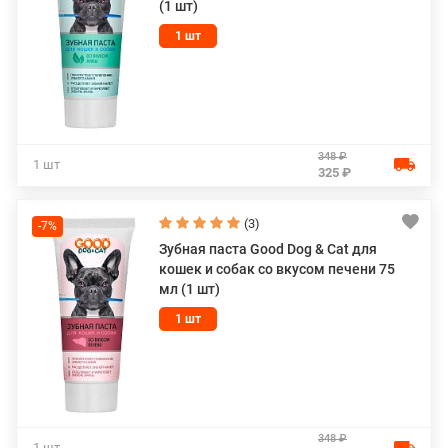
(1 шт)
1 шт
348 ₽
1 шт
325 ₽
(3)
-7%
Зубная паста Good Dog & Cat для
кошек и собак со вкусом печени 75
мл (1 шт)
1 шт
348 ₽
1 шт