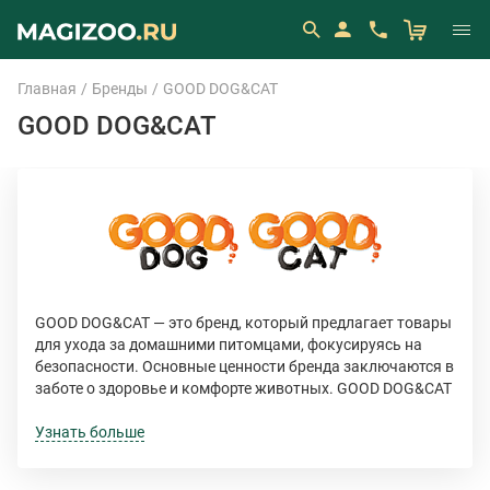
Главная
Бренды
GOOD DOG&CAT
GOOD DOG&CAT
GOOD DOG&CAT — это бренд, который предлагает товары
для ухода за домашними питомцами, фокусируясь на
безопасности. Основные ценности бренда заключаются в
заботе о здоровье и комфорте животных. GOOD DOG&CAT
стремится предоставлять продукцию, которая помогает
поддерживать гигиену, благополучие питомцев,
Узнать больше
используя проверенные, безопасные ингредиенты.