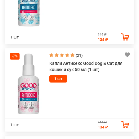
144 ₽
1 шт
134 ₽
(21)
-7%
Капли Антисекс Good Dog & Cat для
кошек и сук 50 мл (1 шт)
1 шт
144 ₽
1 шт
134 ₽