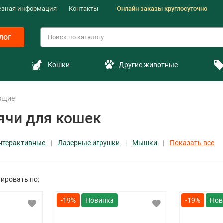
езная информация
Контакты
Онлайн заказы круглосуточно
лог
Кошки
Другие животные
ющие
ячи для кошек
нтерактивные
Лазерные игрушки
Мышки
Показать все
ировать по:
-19%
-19%