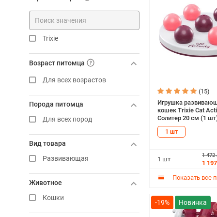
Trixie
Возраст питомца
Для всех возрастов
(15)
Игрушка развивающ
Порода питомца
кошек Trixie Cat Acti
Солитер 20 см (1 шт
Для всех пород
1 шт
Вид товара
1 472
Развивающая
1 шт
1 197
Показать все 
Животное
Кошки
-19%