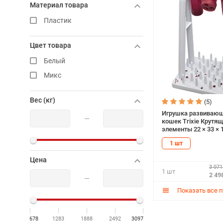
Материал товара
Пластик
Цвет товара
Белый
Микс
Вес (кг)
(5)
Игрушка развивающ
—
кошек Trixie Крутя
элементы 22 × 33 × 
1 шт
Цена
3 071
1 шт
2 49
—
Показать все 
678
1283
1888
2492
3097