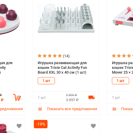
(14)
ая для
Игрушка развивающая для
Игрушка р
vity
кошек Trixie Cat Activity Fun
кошек Trixie
)
Board XXL 30 х 40 см (1 шт)
Mover 25 × 
1 шт
1 шт
 ₽
3 806 ₽
1 шт
1 шт
 ₽
3 097 ₽
предложения
Показать все предложения
Показа
-19%