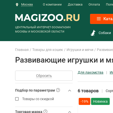
Москва
О компании
Доставка
Оплата
Пол
Ката
ЦЕНТРАЛЬНЫЙ ИНТЕРНЕТ-ЗООМАГАЗИН
МОСКВЫ И МОСКОВСКОЙ ОБЛАСТИ
Собаки
Главная
Товары для кошек
Игрушки и мячи
Развива
Развивающие игрушки и м
Для лакомства
И
Сбросить
6 товаров
Подбор по параметрам
Сорт
Товары со скидкой
-19%
Торговая марка