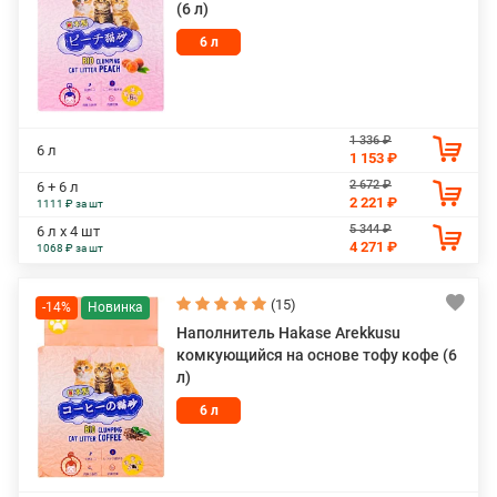
(6 л)
6 л
1 336 ₽
6 л
1 153 ₽
2 672 ₽
6 + 6 л
2 221 ₽
1111 ₽ за шт
5 344 ₽
6 л х 4 шт
4 271 ₽
1068 ₽ за шт
(15)
-14%
Наполнитель Hakase Arekkusu
комкующийся на основе тофу кофе (6
л)
6 л