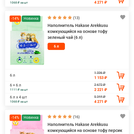
4 271 ₽
1068 ₽ за шт
(13)
-14%
Наполнитель Hakase Arekkusu
комкующийся на основе тофу
зеленый чай (6 л)
6 л
1 336 ₽
6 л
1 153 ₽
2 672 ₽
6 + 6 л
2 221 ₽
1111 ₽ за шт
5 344 ₽
6 л х 4 шт
4 271 ₽
1068 ₽ за шт
(16)
-14%
Наполнитель Hakase Arekkusu
комкующийся на основе тофу персик