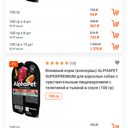
102 ₽
100 гр
94 ₽
408 ₽
100 гр х 4 шт
367 ₽
92 ₽ за шт
816 ₽
100 гр х 8 шт
733 ₽
92 ₽ за шт
1 530 ₽
100 гр х 15 шт
1 375 ₽
92 ₽ за шт
(10)
-8%
Влажный корм (консервы) ALPHAPET
SUPERPREMIUM для взрослых собак с
чувствительным пищеварением с
телятиной и тыквой в соусе (100 гр)
100 гр
102 ₽
100 гр