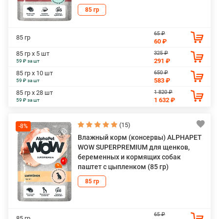
85 гр
65 ₽
85 гр
60 ₽
325 ₽
85 гр х 5 шт
291 ₽
59 ₽ за шт
650 ₽
85 гр х 10 шт
583 ₽
59 ₽ за шт
1 820 ₽
85 гр х 28 шт
1 632 ₽
59 ₽ за шт
(15)
-8%
Влажный корм (консервы) ALPHAPET
WOW SUPERPREMIUM для щенков,
беременных и кормящих собак
паштет с цыпленком (85 гр)
85 гр
65 ₽
85 гр