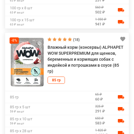
251 ₽
63 ₽ за шт
560 ₽
100 гр х 8 шт
502 ₽
63 ₽ за шт
1 050 ₽
100 гр х 15 шт
941 ₽
63 ₽ за шт
(18)
-8%
Влажный корм (консервы) ALPHAPET
WOW SUPERPREMIUM для щенков,
беременных и кормящих собак с
индейкой и потрошками в соусе (85
гр)
85 гр
65 ₽
85 гр
60 ₽
325 ₽
85 гр х 5 шт
291 ₽
59 ₽ за шт
650 ₽
85 гр х 10 шт
583 ₽
59 ₽ за шт
1 820 ₽
85 гр х 28 шт