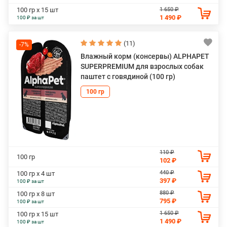
1 650 ₽
100 гр х 15 шт
1 490 ₽
100 ₽ за шт
(11)
-7%
Влажный корм (консервы) ALPHAPET
SUPERPREMIUM для взрослых собак
паштет с говядиной (100 гр)
100 гр
110 ₽
100 гр
102 ₽
440 ₽
100 гр х 4 шт
397 ₽
100 ₽ за шт
880 ₽
100 гр х 8 шт
795 ₽
100 ₽ за шт
1 650 ₽
100 гр х 15 шт
1 490 ₽
100 ₽ за шт