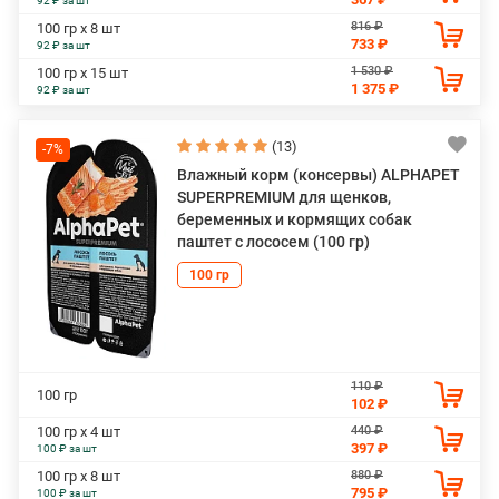
92 ₽ за шт
816 ₽
100 гр х 8 шт
733 ₽
92 ₽ за шт
1 530 ₽
100 гр х 15 шт
1 375 ₽
92 ₽ за шт
(13)
-7%
Влажный корм (консервы) ALPHAPET
SUPERPREMIUM для щенков,
беременных и кормящих собак
паштет с лососем (100 гр)
100 гр
110 ₽
100 гр
102 ₽
440 ₽
100 гр х 4 шт
397 ₽
100 ₽ за шт
880 ₽
100 гр х 8 шт
795 ₽
100 ₽ за шт