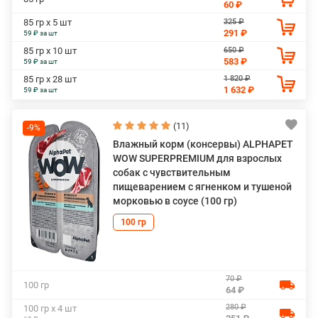
60 ₽
325 ₽
85 гр х 5 шт
291 ₽
59 ₽ за шт
650 ₽
85 гр х 10 шт
583 ₽
59 ₽ за шт
1 820 ₽
85 гр х 28 шт
1 632 ₽
59 ₽ за шт
(11)
-9%
Влажный корм (консервы) ALPHAPET
WOW SUPERPREMIUM для взрослых
собак с чувствительным
пищеварением с ягненком и тушеной
морковью в соусе (100 гр)
100 гр
70 ₽
100 гр
64 ₽
280 ₽
100 гр х 4 шт