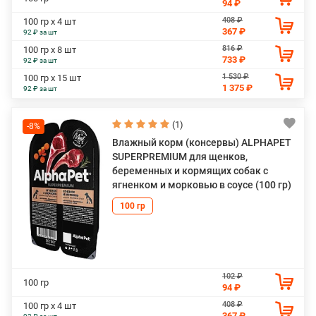
94 ₽
408 ₽
100 гр х 4 шт
367 ₽
92 ₽ за шт
816 ₽
100 гр х 8 шт
733 ₽
92 ₽ за шт
1 530 ₽
100 гр х 15 шт
1 375 ₽
92 ₽ за шт
(1)
-8%
Влажный корм (консервы) ALPHAPET
SUPERPREMIUM для щенков,
беременных и кормящих собак с
ягненком и морковью в соусе (100 гр)
100 гр
102 ₽
100 гр
94 ₽
408 ₽
100 гр х 4 шт
367 ₽