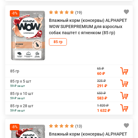
(19)
-8%
Влажный корм (консервы) ALPHAPET
WOW SUPERPREMIUM для взрослых
собак паштет с ягненком (85 гр)
85 гр
65 ₽
85 гр
60 ₽
325 ₽
85 гр х 5 шт
291 ₽
59 ₽ за шт
650 ₽
85 гр х 10 шт
583 ₽
59 ₽ за шт
1 820 ₽
85 гр х 28 шт
1 632 ₽
59 ₽ за шт
(13)
-8%
Влажный корм (консервы) ALPHAPET