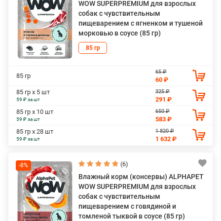
WOW SUPERPREMIUM для взрослых
собак с чувствительным
пищеварением с ягненком и тушеной
морковью в соусе (85 гр)
85 гр
65 ₽
85 гр
60 ₽
325 ₽
85 гр х 5 шт
291 ₽
59 ₽ за шт
650 ₽
85 гр х 10 шт
583 ₽
59 ₽ за шт
1 820 ₽
85 гр х 28 шт
1 632 ₽
59 ₽ за шт
(6)
-8%
Влажный корм (консервы) ALPHAPET
WOW SUPERPREMIUM для взрослых
собак с чувствительным
пищеварением с говядиной и
томленой тыквой в соусе (85 гр)