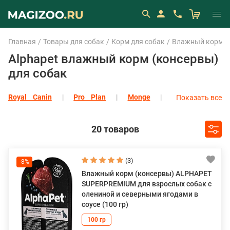
Главная
Товары для собак
Корм для собак
Влажный корм (
Alphapet влажный корм (консервы)
для собак
Royal Canin
Pro Plan
Monge
Показать все
Eukanuba
Показать все
20 товаров
(3)
-8%
Влажный корм (консервы) ALPHAPET
SUPERPREMIUM для взрослых собак с
олениной и северными ягодами в
соусе (100 гр)
100 гр