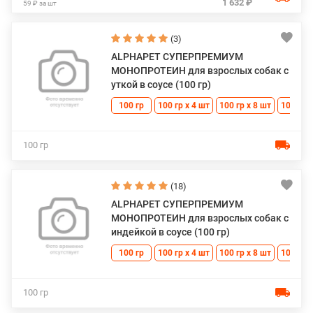
1 632 ₽
59 ₽ за шт
(3)
ALPHAPET СУПЕРПРЕМИУМ
МОНОПРОТЕИН для взрослых собак с
уткой в соусе (100 гр)
100 гр
100 гр х 4 шт
100 гр х 8 шт
100 гр 
100 гр
(18)
ALPHAPET СУПЕРПРЕМИУМ
МОНОПРОТЕИН для взрослых собак с
индейкой в соусе (100 гр)
100 гр
100 гр х 4 шт
100 гр х 8 шт
100 гр 
100 гр