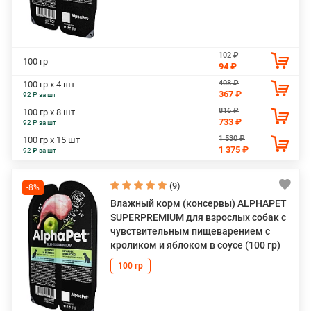
102 ₽
100 гр
94 ₽
408 ₽
100 гр х 4 шт
367 ₽
92 ₽ за шт
816 ₽
100 гр х 8 шт
733 ₽
92 ₽ за шт
1 530 ₽
100 гр х 15 шт
1 375 ₽
92 ₽ за шт
(9)
-8%
Влажный корм (консервы) ALPHAPET
SUPERPREMIUM для взрослых собак с
чувствительным пищеварением с
кроликом и яблоком в соусе (100 гр)
100 гр