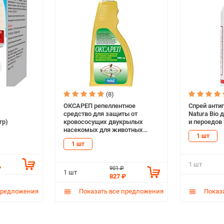
(8)
ОКСАРЕП репеллентное
Спрей анти
средство для защиты от
Natura Bio 
гр)
кровососущих двукрылых
и пероедов 
насекомых для животных
1 шт
спрей 500 мл АВЗ (1 шт)
1 шт
1 шт
₽
901 ₽
1 шт
827 ₽
предложения
Показать все предложения
Показа