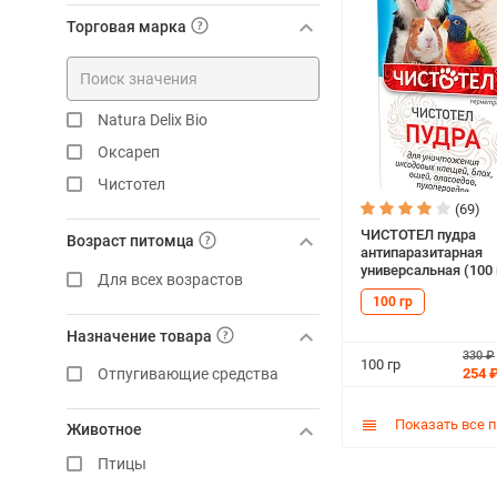
Торговая марка
Natura Delix Bio
Оксареп
Чистотел
(69)
ЧИСТОТЕЛ пудра
Возраст питомца
антипаразитарная
универсальная (100 
Для всех возрастов
100 гр
Назначение товара
330 ₽
100 гр
254 
Отпугивающие средства
Показать все 
Животное
Птицы