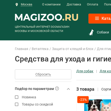
Москва
О компании
Доставка
Оплата
Пол
Ката
ЦЕНТРАЛЬНЫЙ ИНТЕРНЕТ-ЗООМАГАЗИН
МОСКВЫ И МОСКОВСКОЙ ОБЛАСТИ
Собаки
Главная
Ветаптека
Защита от клещей и блох
Для пти
Средства для ухода и гиги
Для собак
Для к
Сбросить
3 товара
Подбор по параметрам
Сорти
Новинка
-23%
Товары со скидкой