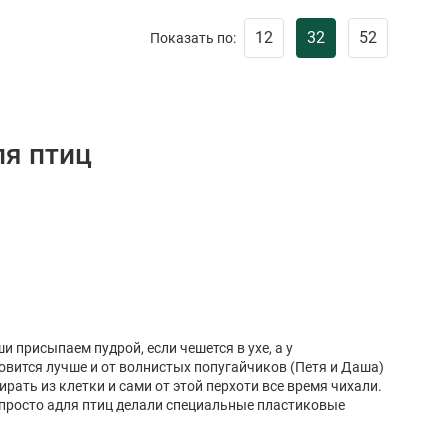
12
32
52
Показать по:
ля птиц
и присыпаем пудрой, если чешется в ухе, а у
овится лучше и от волнистых попугайчиков (Петя и Даша)
ирать из клетки и сами от этой перхоти все время чихали.
й просто адля птиц делали специальные пластиковые