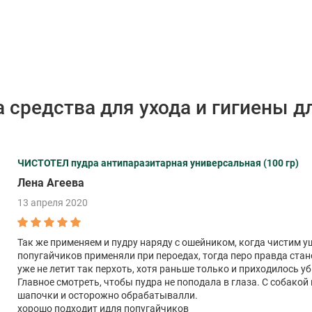
 средства для ухода и гигиены д
ЧИСТОТЕЛ пудра антипаразитарная универсальная (100 гр)
Лена Агеева
13 апреля 2020
Так же применяем и пудру наряду с ошейником, когда чистим уш
попугайчиков применяли при пероедах, тогда перо правда стан
уже не летит так перхоть, хотя раньше только и приходилось уб
Главное смотреть, чтобы пудра не поподала в глаза. С собако
шапочки и осторожно обрабатывалли.
хорошо подходит идля попугайчиков