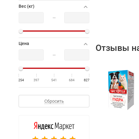
Вес (кг)
—
Цена
Отзывы на
—
254
397
541
684
827
Сбросить