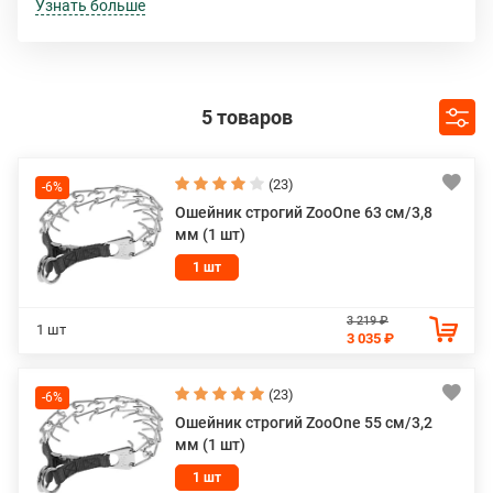
питомцами станут удобными и комфортными,
Узнать больше
взаимопонимание - полным, взаимодействие - успешным!
Бренд «ZooOne» известен своими уникальными по
качеству аксессуарами для содержания домашних
5 товаров
животных. Применение высококачественных
материалов и современных технологий гарантирует
безупречные эксплуатационные качества и
долговечность.
(23)
-6%
Ошейник строгий ZooOne 63 см/3,8
мм (1 шт)
1 шт
3 219 ₽
1 шт
3 035 ₽
(23)
-6%
Ошейник строгий ZooOne 55 см/3,2
мм (1 шт)
1 шт