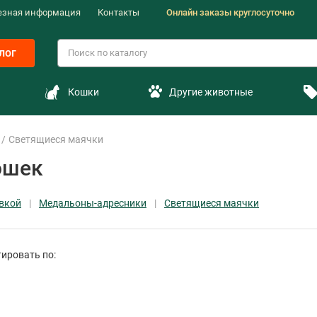
езная информация
Контакты
Онлайн заказы круглосуточно
лог
Кошки
Другие животные
Светящиеся маячки
ошек
овкой
Медальоны-адресники
Светящиеся маячки
ировать по: