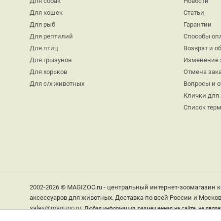
Для собак
Новости
Для кошек
Статьи
Для рыб
Гарантии
Для рептилий
Способы оп
Для птиц
Возврат и о
Для грызунов
Изменение 
Для хорьков
Отмена зак
Для с/х животных
Вопросы и 
Клички для
Список тер
2002-2026 © MAGIZOO.ru - центральный интернет-зоомагазин к
аксессуаров для животных. Доставка по всей России и Москов
sales@magizoo.ru
Любая информация, размещенная на сайте, не являе