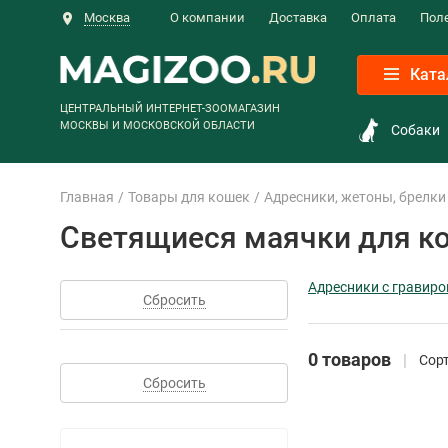
Москва
О компании
Доставка
Оплата
Пол
Ката
ЦЕНТРАЛЬНЫЙ ИНТЕРНЕТ-ЗООМАГАЗИН
МОСКВЫ И МОСКОВСКОЙ ОБЛАСТИ
Собаки
Главная
Товары для кошек
Адресники, жетоны, брелки
Светящиеся маячки для к
Адресники с гравир
Сбросить
0 товаров
Сорт
Сбросить