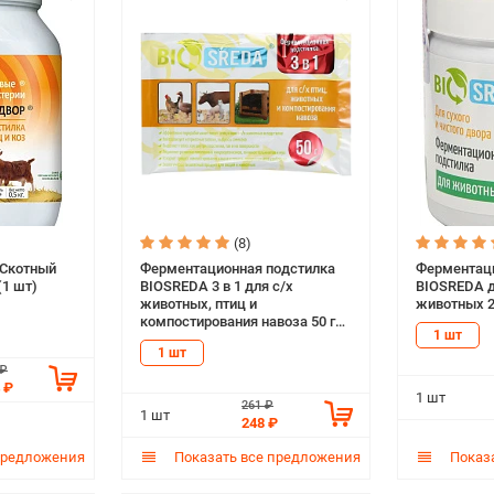
(8)
 Скотный
Ферментационная подстилка
Ферментаци
(1 шт)
BIOSREDA 3 в 1 для с/х
BIOSREDA д
животных, птиц и
животных 25
компостирования навоза 50 гр
1 шт
(1 шт)
1 шт
 ₽
 ₽
1 шт
261 ₽
1 шт
248 ₽
предложения
Показать все предложения
Показа