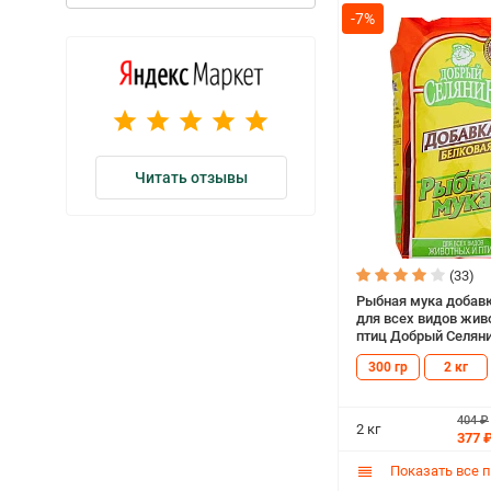
-7%
Читать отзывы
(33)
Рыбная мука добавк
для всех видов жив
птиц Добрый Селянин
300 гр
2 кг
404 ₽
2 кг
377 
Показать все 