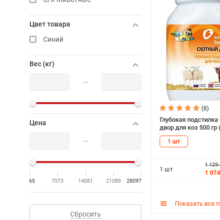
Цвет товара
Синий
Вес (кг)
—
(8)
Глубокая подстилка
Цена
двор для коз 500 гр 
—
1 шт
1 129
1 шт
1 074
65
7073
14081
21089
28097
Показать все 
Сбросить