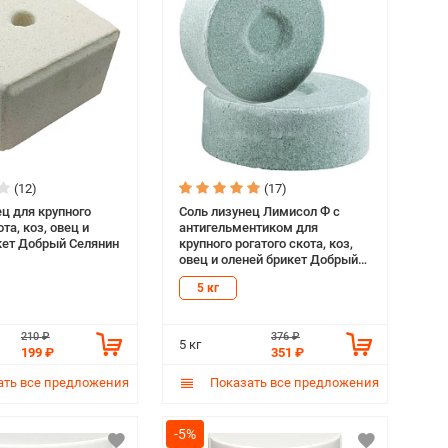
(12)
(17)
ец для крупного
Соль лизунец Лимисол Ф с
ота, коз, овец и
антигельментиком для
кет Добрый Селянин
крупного рогатого скота, коз,
овец и оленей брикет Добрый
Селянин (5 кг)
5 кг
210 ₽
376 ₽
5 кг
199 ₽
351 ₽
ть все предложения
Показать все предложения
-5%