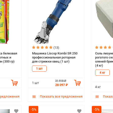
(13)
а белковая
Машинка Liscop Kombi SR 250
Соль лизун
отных и
профессиональная роторная
рогатого ск
 (300 гр)
для стрижки овец (1 шт)
оленей бри
(4 кг)
1 шт
4 кг
31 918 ₽
1 шт
28 097 ₽
4 кг
предложения
Показать все предложения
Показа
-5%
-5%