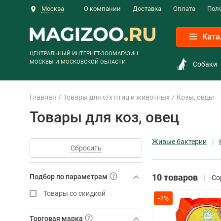
Москва
О компании
Доставка
Оплата
Пол
Ката
ЦЕНТРАЛЬНЫЙ ИНТЕРНЕТ-ЗООМАГАЗИН
МОСКВЫ И МОСКОВСКОЙ ОБЛАСТИ
Собаки
Главная
Товары для с/х птиц и животных
Козы, овцы
Товары для коз, овец
Живые бактерии
Сбросить
10 товаров
Подбор по параметрам
Со
Товары со скидкой
-7%
Торговая марка