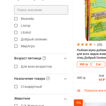
Biosreda
Liscop
Litokol
Добрый селянин
(20)
МирАгро
Рыбная мука добавк
для всех видов жив
птиц Добрый Селянин
Возраст питомца
300 гр
2 кг
Для всех возрастов
70 ₽
300 гр
Назначение товара
65 ₽
Стандартный
Показать все 
Животное
-5%
С/Х Животные