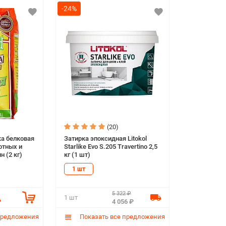
-24%
(20)
а белковая
Затирка эпоксидная Litokol
отных и
Starlike Evo S.205 Travertino 2,5
 (2 кг)
кг (1 шт)
1 шт
5 322 ₽
1 шт
₽
4 056 ₽
предложения
Показать все предложения