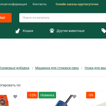
езная информация
Контакты
Онлайн заказы круглосуточно
лог
Кошки
Другие животные
Кормовые добавки
Машинки для стрижки овец
Ножи для ма
ртировать по:
-12%
-5%