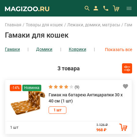
Главная
Товары для кошек
Лежаки, домики, матрасы
Гамак
Гамаки для кошек
Гамаки
Домики
Коврики
Показать все
Лестницы
Матрасы
Мягкие лежаки
Охлаждающие коврики
3 товара
(9)
-14%
Гамак на батарею Антицарапки 30 х
40 см (1 шт)
1 шт
1 126 ₽
1 шт
968 ₽