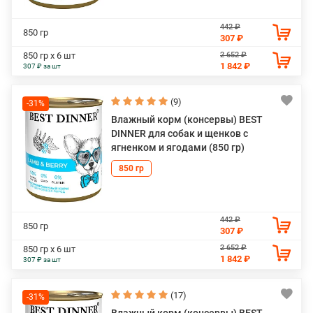
442 ₽
850 гр
307 ₽
2 652 ₽
850 гр х 6 шт
1 842 ₽
307 ₽ за шт
(9)
-31%
Влажный корм (консервы) BEST
DINNER для собак и щенков с
ягненком и ягодами (850 гр)
850 гр
442 ₽
850 гр
307 ₽
2 652 ₽
850 гр х 6 шт
1 842 ₽
307 ₽ за шт
(17)
-31%
Влажный корм (консервы) BEST