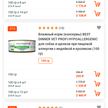
2 560 ₽
100 гр х 8 шт
1 776 ₽
222 ₽ за шт
4 480 ₽
100 гр х 14 шт
3 108 ₽
222 ₽ за шт
(19)
-31%
Влажный корм (консервы) BEST
DINNER VET PROFI HYPOALLERGENIC
для собак и щенков при пищевой
аллергии с индейкой и кроликом (100
гр)
100 гр
296 ₽
100 гр
205 ₽
1 776 ₽
100 гр х 6 шт
1 230 ₽
205 ₽ за шт
3 552 ₽
100 гр х 12 шт
2 460 ₽
205 ₽ за шт
(1)