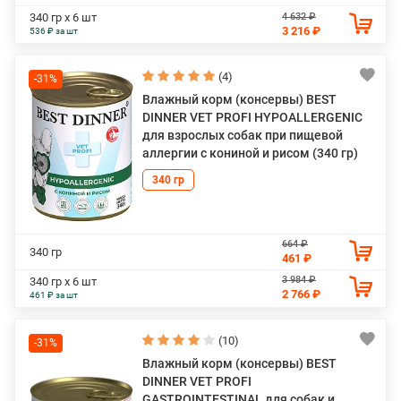
4 632 ₽
340 гр х 6 шт
3 216 ₽
536 ₽ за шт
(4)
-31%
Влажный корм (консервы) BEST
DINNER VET PROFI HYPOALLERGENIC
для взрослых собак при пищевой
аллергии с кониной и рисом (340 гр)
340 гр
664 ₽
340 гр
461 ₽
3 984 ₽
340 гр х 6 шт
2 766 ₽
461 ₽ за шт
(10)
-31%
Влажный корм (консервы) BEST
DINNER VET PROFI
GASTROINTESTINAL для собак и