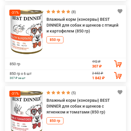
(8)
-31%
Влажный корм (консервы) BEST
DINNER для собак и щенков с птицей
и картофелем (850 гр)
850 гр
442 ₽
850 гр
307 ₽
2 652 ₽
850 гр х 6 шт
1 842 ₽
307 ₽ за шт
(5)
-31%
Влажный корм (консервы) BEST
DINNER для собак и щенков с
ягненком и томатами (850 гр)
850 гр