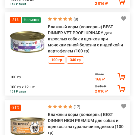
2 016 ₽
168 ₽ за шт
(8)
-31%
Влажный корм (консервы) BEST
DINNER VET PROFI URINARY для
взрослых собак и щенков при
мочекаменной болезни с индейкой и
картофелем (100 гр)
100 гр
340 гр
243 ₽
100 гр
168 ₽
2 916 ₽
100 гр х 12 шт
2 016 ₽
168 ₽ за шт
(17)
-31%
Влажный корм (консервы) BEST
DINNER HIGH PREMIUM для собак и
щенков с натуральной индейкой (100
гр)