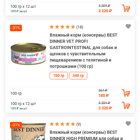
3 204 ₽
100 гр х 12 шт
2 220 ₽
185 ₽ за шт
(18)
-31%
Влажный корм (консервы) BEST
DINNER VET PROFI
GASTROINTESTINAL для собак и
щенков с чувствительным
пищеварением с телятиной и
потрошками (100 гр)
100 гр
340 гр
267 ₽
100 гр
185 ₽
3 204 ₽
100 гр х 12 шт
2 220 ₽
185 ₽ за шт
(9)
-31%
Влажный корм (консервы) BEST
DINNER HIGH PREMIUM для собак и