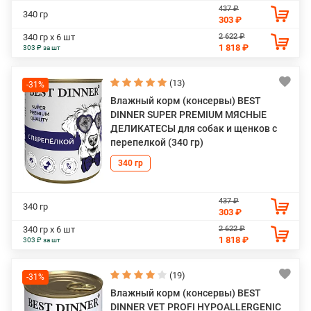
437 ₽
340 гр
303 ₽
2 622 ₽
340 гр х 6 шт
1 818 ₽
303 ₽ за шт
(13)
-31%
Влажный корм (консервы) BEST
DINNER SUPER PREMIUM МЯСНЫЕ
ДЕЛИКАТЕСЫ для собак и щенков с
перепелкой (340 гр)
340 гр
437 ₽
340 гр
303 ₽
2 622 ₽
340 гр х 6 шт
1 818 ₽
303 ₽ за шт
(19)
-31%
Влажный корм (консервы) BEST
DINNER VET PROFI HYPOALLERGENIC