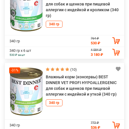
для собак и щенков при пищевой
аллергии с индейкой и кроликом (340
гр)
340 гр
764 ₽
340 гр
530 ₽
4 584 ₽
340 гр х 6 шт
3 180 ₽
530 ₽ за шт
(10)
-31%
Влажный корм (консервы) BEST
DINNER VET PROFI HYPOALLERGENIC
для собак и щенков при пищевой
аллергии с индейкой и уткой (340 гр)
340 гр
772 ₽
340 гр
536 ₽