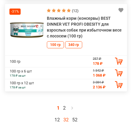
(12)
-31%
Влажный корм (консервы) BEST
DINNER VET PROFI OBESITY для
взрослых собак при избыточном весе
с лососем (100 гр)
100 гр
340 гр
257 ₽
100 гр
178 ₽
1 542 ₽
100 гр х 6 шт
1 068 ₽
178 ₽ за шт
3 084 ₽
100 гр х 12 шт
2 136 ₽
178 ₽ за шт
1
2
12
32
52