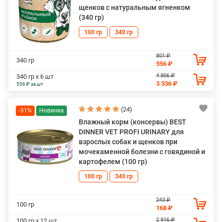
щенков с натуральным ягненком
(340 гр)
100 гр
340 гр
801 ₽
340 гр
556 ₽
4 806 ₽
340 гр х 6 шт
3 336 ₽
556 ₽ за шт
(24)
-31%
Влажный корм (консервы) BEST
DINNER VET PROFI URINARY для
взрослых собак и щенков при
мочекаменной болезни с говядиной и
картофелем (100 гр)
100 гр
340 гр
243 ₽
100 гр
168 ₽
2 916 ₽
100 гр х 12 шт