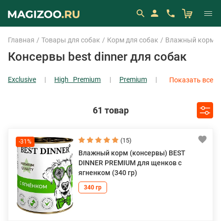
Главная
Товары для собак
Корм для собак
Влажный корм (
Консервы best dinner для собак
Exclusive
High Premium
Premium
Показать все
Super Premium
Vet Profi
Мясные
деликатесы
Первый Шаг
61 товар
(15)
-31%
Влажный корм (консервы) BEST
DINNER PREMIUM для щенков с
ягненком (340 гр)
340 гр