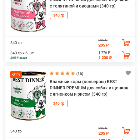
с телятиной и овощами (340 гр)
340 гр
296 ₽
340 гр
205 ₽
1 776 ₽
340 гр х 6 шт
1 230 ₽
205 ₽ за шт
(16)
-31%
Влажный корм (консервы) BEST
DINNER PREMIUM для собак и щенков
с ягненком и рисом (340 гр)
340 гр
296 ₽
340 гр
205 ₽