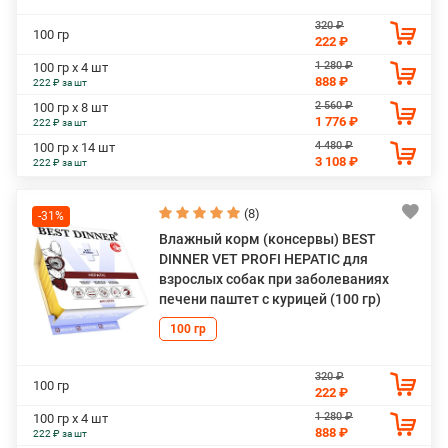
320 ₽
100 гр
222 ₽
1 280 ₽
100 гр х 4 шт
888 ₽
222 ₽ за шт
2 560 ₽
100 гр х 8 шт
1 776 ₽
222 ₽ за шт
4 480 ₽
100 гр х 14 шт
3 108 ₽
222 ₽ за шт
(8)
-31%
Влажный корм (консервы) BEST
DINNER VET PROFI HEPATIC для
взрослых собак при заболеваниях
печени паштет с курицей (100 гр)
100 гр
320 ₽
100 гр
222 ₽
1 280 ₽
100 гр х 4 шт
888 ₽
222 ₽ за шт