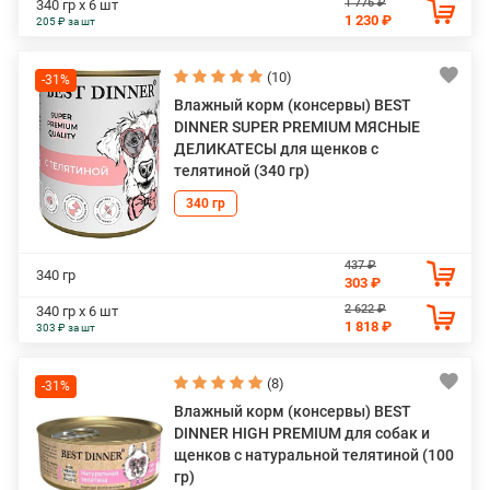
1 776 ₽
340 гр х 6 шт
1 230 ₽
205 ₽ за шт
(10)
-31%
Влажный корм (консервы) BEST
DINNER SUPER PREMIUM МЯСНЫЕ
ДЕЛИКАТЕСЫ для щенков с
телятиной (340 гр)
340 гр
437 ₽
340 гр
303 ₽
2 622 ₽
340 гр х 6 шт
1 818 ₽
303 ₽ за шт
(8)
-31%
Влажный корм (консервы) BEST
DINNER HIGH PREMIUM для собак и
щенков с натуральной телятиной (100
гр)