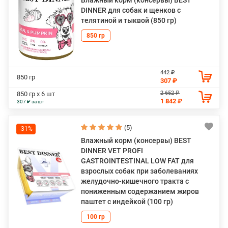
DINNER для собак и щенков с
телятиной и тыквой (850 гр)
850 гр
442 ₽
850 гр
307 ₽
2 652 ₽
850 гр х 6 шт
1 842 ₽
307 ₽ за шт
(5)
-31%
Влажный корм (консервы) BEST
DINNER VET PROFI
GASTROINTESTINAL LOW FAT для
взрослых собак при заболеваниях
желудочно-кишечного тракта с
пониженным содержанием жиров
паштет с индейкой (100 гр)
100 гр