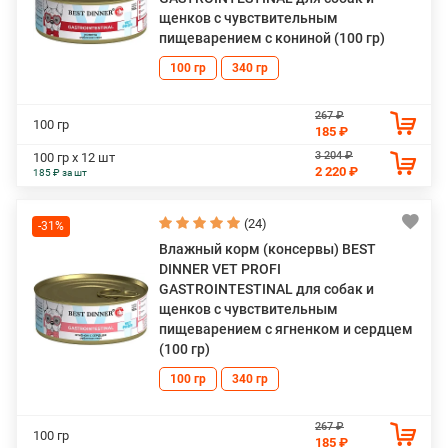
щенков с чувствительным
пищеварением с кониной (100 гр)
100 гр
340 гр
267 ₽
100 гр
185 ₽
3 204 ₽
100 гр х 12 шт
2 220 ₽
185 ₽ за шт
(24)
-31%
Влажный корм (консервы) BEST
DINNER VET PROFI
GASTROINTESTINAL для собак и
щенков с чувствительным
пищеварением с ягненком и сердцем
(100 гр)
100 гр
340 гр
267 ₽
100 гр
185 ₽