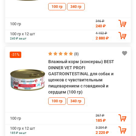
100 гр
340 гр
346 ₽
100 гр
240 ₽
4 152 ₽
100 гр х 12 шт
2 880 ₽
240 ₽ за шт
(8)
-31%
Влажный корм (консервы) BEST
DINNER VET PROFI
GASTROINTESTINAL для собак и
щенков с чувствительным
пищеварением с говядиной и
сердцем (100 гр)
100 гр
340 гр
267 ₽
100 гр
185 ₽
3 204 ₽
100 гр х 12 шт
2 220 ₽
185 ₽ за шт