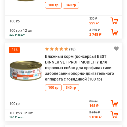
100 гр
340 гр
330 ₽
100 гр
229 ₽
3 960 ₽
100 гр х 12 шт
2 748 ₽
229 ₽ за шт
(18)
-31%
Влажный корм (консервы) BEST
DINNER VET PROFI MOBILITY для
взрослых собак для профилактики
заболеваний опорно-двигательного
аппарата с говядиной (100 гр)
100 гр
340 гр
243 ₽
100 гр
168 ₽
2 916 ₽
100 гр х 12 шт
2 016 ₽
168 ₽ за шт