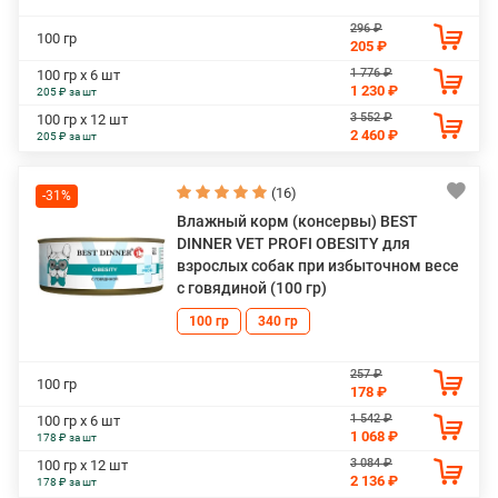
296 ₽
100 гр
205 ₽
1 776 ₽
100 гр х 6 шт
1 230 ₽
205 ₽ за шт
3 552 ₽
100 гр х 12 шт
2 460 ₽
205 ₽ за шт
(16)
-31%
Влажный корм (консервы) BEST
DINNER VET PROFI OBESITY для
взрослых собак при избыточном весе
с говядиной (100 гр)
100 гр
340 гр
257 ₽
100 гр
178 ₽
1 542 ₽
100 гр х 6 шт
1 068 ₽
178 ₽ за шт
3 084 ₽
100 гр х 12 шт
2 136 ₽
178 ₽ за шт