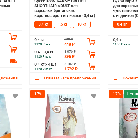
XI ADULT
Сухой корм KARMY BRITISH
Сухой корм 
упных
SHORTHAIR ADULT для
для взрослы
взрослых британских
чувствитель
короткошерстных кошек (0,4 кг)
с индейкой (0
0,4 кг
1,5 кг
10 кг
0,4 кг
538 ₽
0,4 кг
0,4 кг
448 ₽
1120 ₽ за кг
1055 ₽ за кг
1 076 ₽
0,4 + 0,4 кг
896 ₽
1120 ₽ за кг
2 152 ₽
0,4 кг х 4 шт
1 792 ₽
1120 ₽ за кг
дложения
Показать все предложения
Показат
-17%
-17%