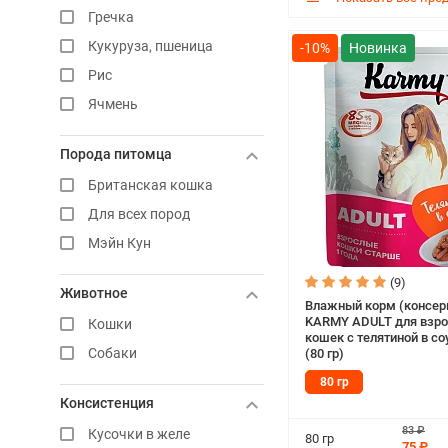
Гречка
Кукуруза, пшеница
-10%
Рис
Ячмень
Порода питомца
Британская кошка
Для всех пород
Мэйн Кун
(9)
Животное
Влажный корм (консер
KARMY ADULT для взр
Кошки
кошек с телятиной в со
Собаки
(80 гр)
80 гр
Консистенция
83 ₽
Кусочки в желе
80 гр
75 ₽