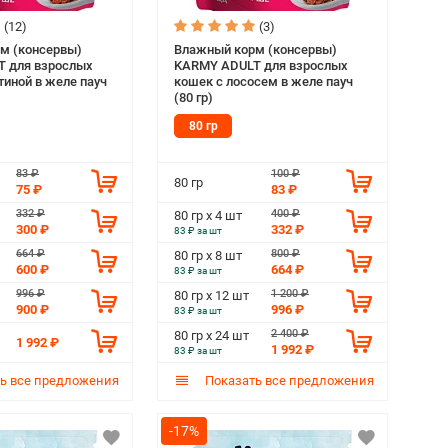
(12)
(3)
м (консервы)
Влажный корм (консервы)
 для взрослых
KARMY ADULT для взрослых
тиной в желе пауч
кошек с лососем в желе пауч
(80 гр)
80 гр
83 ₽
100 ₽
80 гр
75 ₽
83 ₽
332 ₽
400 ₽
80 гр х 4 шт
300 ₽
332 ₽
83 ₽ за шт
664 ₽
800 ₽
80 гр х 8 шт
600 ₽
664 ₽
83 ₽ за шт
996 ₽
1 200 ₽
80 гр х 12 шт
900 ₽
996 ₽
83 ₽ за шт
2 400 ₽
80 гр х 24 шт
1 992 ₽
1 992 ₽
83 ₽ за шт
ь все предложения
Показать все предложения
-17%