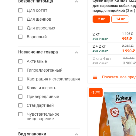
Сухой корм KARMY MA
Возраст питомца
для взрослых собак кр
Для котят
пород с индейкой (2 кг)
Для щенков
2 кг
14 кг
Для взрослых
1 106 ₽
2 кг
Взрослый
995 ₽
498 ₽ за кг
2 212 ₽
2 + 2 кг
1 990 ₽
498 ₽ за кг
Назначение товара
4 424 ₽
2 кг х 4 шт
Активные
3 980 ₽
498 ₽ за кг
Гипоаллергенный
Показать все пре
Кастрация и стерилизация
Кожа и шерсть
-17%
Привередливые
Стандартный
Чувствительное
пищеварение
Вид упаковки