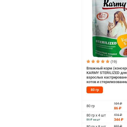
(19)
Влажный корм (консер
KARMY STERILIZED для
взрослых кастрирован
котов и стерилизованн
с курицей в желе пауч (
80 гр
104 ₽
80 гр
86 ₽
416 ₽
80 гр х 4 шт
344 ₽
86 ₽ за шт
832 ₽
80 гр х 8 шт