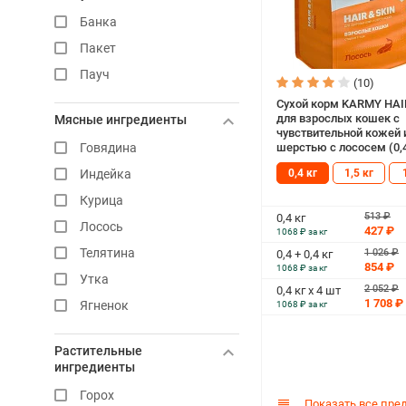
Банка
Пакет
Пауч
(10)
Сухой корм KARMY HAI
для взрослых кошек с
Мясные ингредиенты
чувствительной кожей 
шерстью с лососем (0,4
Говядина
0,4 кг
1,5 кг
Индейка
Курица
513 ₽
0,4 кг
Лосось
427 ₽
1068 ₽ за кг
Телятина
1 026 ₽
0,4 + 0,4 кг
854 ₽
1068 ₽ за кг
Утка
2 052 ₽
0,4 кг х 4 шт
1 708 ₽
Ягненок
1068 ₽ за кг
Растительные
ингредиенты
Горох
Показать все пре