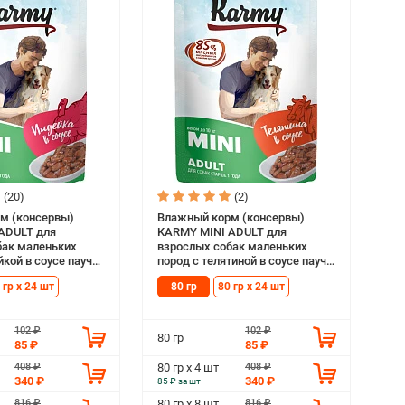
(20)
(2)
м (консервы)
Влажный корм (консервы)
ADULT для
KARMY MINI ADULT для
бак маленьких
взрослых собак маленьких
йкой в соусе пауч
пород с телятиной в соусе пауч
(80 гр)
 гр х 24 шт
80 гр
80 гр х 24 шт
102 ₽
102 ₽
80 гр
85 ₽
85 ₽
408 ₽
408 ₽
80 гр х 4 шт
340 ₽
340 ₽
85 ₽ за шт
816 ₽
816 ₽
80 гр х 8 шт