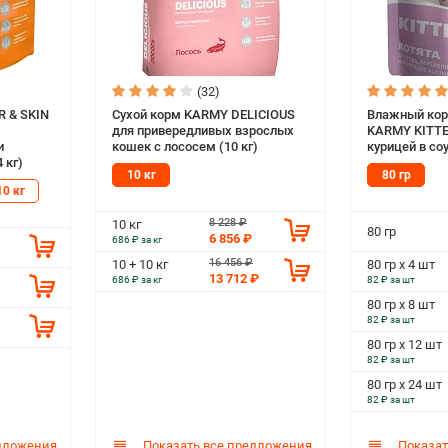
(32)
R & SKIN
Сухой корм KARMY DELICIOUS
Влажный кор
для привередливых взрослых
KARMY KITTEN
и
кошек с лососем (10 кг)
курицей в соу
 кг)
10 кг
80 гр
10 кг
8 228 ₽
10 кг
80 гр
6 856 ₽
686 ₽ за кг
16 456 ₽
10 + 10 кг
80 гр х 4 шт
13 712 ₽
686 ₽ за кг
82 ₽ за шт
80 гр х 8 шт
82 ₽ за шт
80 гр х 12 шт
82 ₽ за шт
80 гр х 24 шт
82 ₽ за шт
дложения
Показать все предложения
Показат