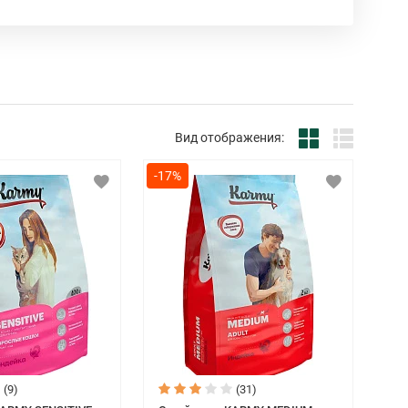
 день.
менном оборудовании и проходит строгий
ким стандартам и использует только отборные,
их производителей.
мся вперед, совершенствуя рецептуру нашей
Вид отображения:
-17%
(9)
(31)