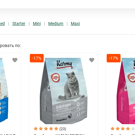
счастливой жизнью Вашего питомца каждый
Продукция производится в России на совре
контроль качества. Компания следует высо
zed
Starter
Mini
Medium
Maxi
экологически чистые ингредиенты российск
«Мы гордимся качеством и постоянно движе
ровать по:
продукции!»
-17%
-17%
(23)