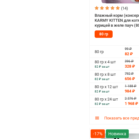
(14)
Влажный корм (консер
KARMY KITTEN для котя
курицей в желе пауч (80
80 гр
99 ₽
80 гр
82 ₽
396 ₽
80 гр х 4 шт
328 ₽
82 ₽ за шт
792 ₽
80 гр х 8 шт
656 ₽
82 ₽ за шт
1 188 ₽
80 гр х 12 шт
984 ₽
82 ₽ за шт
2 376 ₽
80 гр х 24 шт
1 968 ₽
82 ₽ за шт
Показать все пре
-17%