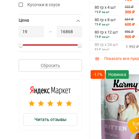
Кусочки в соусе
332 ₽
80 гр х 4 шт
300 ₽
75 ₽ за шт
664 ₽
80 гр х 8 шт
Цена
600 ₽
75 ₽ за шт
—
996 ₽
80 гр х 12 шт
900 ₽
75 ₽ за шт
80 гр х 24 шт
1 992 ₽
83 ₽ за шт
Показать все пре
Сбросить
-17%
Читать отзывы