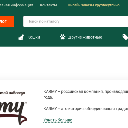
езная информация
Контакты
Онлайн заказы круглосуточно
лог
Кошки
Другие животные
KARMY – российская компания, производящ
года.
KARMY – это история, объединяющая традиц
основой производства кормов для собак и 
Узнать больше
Благодаря знаниям и строгой экспертизе с