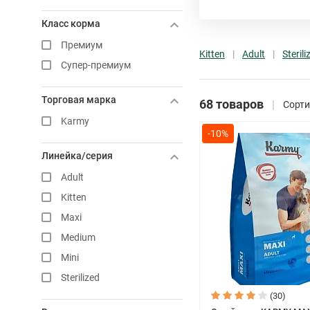
Класс корма
Премиум
Kitten
Adult
Sterili
Супер-премиум
Торговая марка
68 товаров
Сорти
Karmy
-10%
Линейка/серия
Adult
Kitten
Maxi
Medium
Mini
Sterilized
(30)