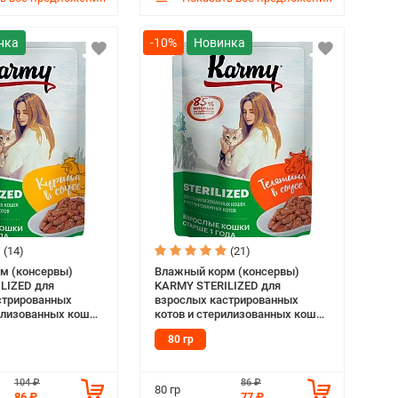
-10%
(14)
(21)
м (консервы)
Влажный корм (консервы)
LIZED для
KARMY STERILIZED для
стрированных
взрослых кастрированных
рилизованных кошек
котов и стерилизованных кошек
оусе пауч (80 гр)
с телятиной в соусе пауч (80 гр)
80 гр
104 ₽
86 ₽
80 гр
86 ₽
77 ₽