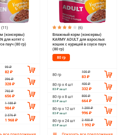
(11)
(6)
м (консервы)
Влажный корм (консервы)
 для котят с
KARMY ADULT для взрослых
се пауч (80 гр)
кошек с курицей в соусе пауч
(80 гр)
80 гр
99 ₽
82 ₽
100 ₽
80 гр
83 ₽
396 ₽
328 ₽
400 ₽
80 гр х 4 шт
332 ₽
83 ₽ за шт
792 ₽
656 ₽
800 ₽
80 гр х 8 шт
664 ₽
83 ₽ за шт
1 188 ₽
984 ₽
1 200 ₽
80 гр х 12 шт
996 ₽
83 ₽ за шт
2 376 ₽
1 968 ₽
2 400 ₽
80 гр х 24 шт
1 992 ₽
83 ₽ за шт
ь все предложения
Показать все предложения