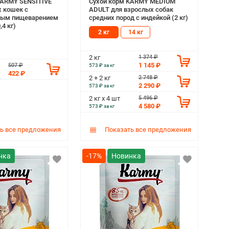
KARMY SENSITIVE
Сухой корм KARMY MEDIUM
х кошек с
ADULT для взрослых собак
ным пищеварением
средних пород с индейкой (2 кг)
,4 кг)
2 кг
14 кг
1 374 ₽
2 кг
1 145 ₽
507 ₽
573 ₽ за кг
422 ₽
2 748 ₽
2 + 2 кг
2 290 ₽
573 ₽ за кг
5 496 ₽
2 кг х 4 шт
4 580 ₽
573 ₽ за кг
ь все предложения
Показать все предложения
-17%