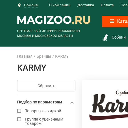
Помона
О компании
Доставка
Оплата
Пол
Ката
ЦЕНТРАЛЬНЫЙ ИНТЕРНЕТ-ЗООМАГАЗИН
МОСКВЫ И МОСКОВСКОЙ ОБЛАСТИ
Собаки
Главная
Бренды
KARMY
KARMY
Сбросить
Подбор по параметрам
Товары со скидкой
Группа с уцененным
товаром