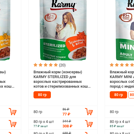
(20)
вы)
Влажный корм (консервы)
Влажный кор
KARMY STERILIZED для
KARMY MINI 
ных
взрослых кастрированных
взрослых со
ых кошек
котов и стерилизованных кошек
пород с инде
80 гр)
с телятиной в желе пауч (80 гр)
(80 гр)
80 гр
80 гр
80
86 ₽
80 гр
80 гр
77 ₽
344 ₽
80 гр х 4 шт
80 гр х 4 шт
308 ₽
77 ₽ за шт
85 ₽ за шт
688 ₽
80 гр х 8 шт
80 гр х 8 шт