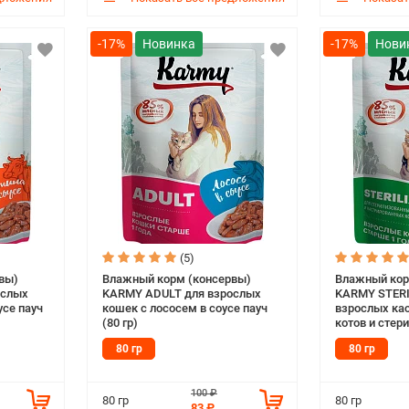
-17%
-17%
(5)
вы)
Влажный корм (консервы)
Влажный кор
ослых
KARMY ADULT для взрослых
KARMY STERI
усе пауч
кошек с лососем в соусе пауч
взрослых ка
(80 гр)
котов и сте
с курицей в с
80 гр
80 гр
100 ₽
80 гр
80 гр
83 ₽