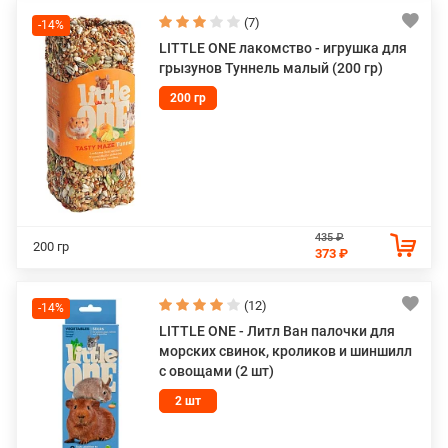
(7)
-14%
LITTLE ONE лакомство - игрушка для
грызунов Туннель малый (200 гр)
200 гр
435 ₽
200 гр
373 ₽
(12)
-14%
LITTLE ONE - Литл Ван палочки для
морских свинок, кроликов и шиншилл
с овощами (2 шт)
2 шт