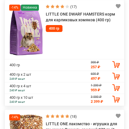
(17)
-14%
LITTLE ONE DWARF HAMSTERS корм
для карликовых хомяков (400 гр)
400 гр
300 ₽
400 гр
257 ₽
600 ₽
400 гр х 2 шт
497 ₽
249 ₽ за шт
1 200 ₽
400 гр х 4 шт
959 ₽
240 ₽ за шт
3 000 ₽
400 гр х 10 шт
2 399 ₽
240 ₽ за шт
(18)
-14%
LITTLE ONE лакомство - игрушка для