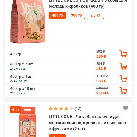
LITTLE ONE JUNIOR RABBITS корм для
молодых кроликов (400 гр)
400 гр
900 гр
2,3 кг
292 ₽
400 гр
250 ₽
584 ₽
400 гр х 2 шт
483 ₽
242 ₽ за шт
1 168 ₽
400 гр х 4 шт
933 ₽
234 ₽ за шт
2 920 ₽
400 гр х 10 шт
2 334 ₽
234 ₽ за шт
(13)
-14%
LITTLE ONE - Литл Ван палочки для
морских свинок, кроликов и шиншилл
с фруктами (2 шт)