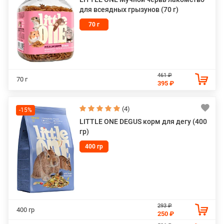
для всеядных грызунов (70 г)
70 г
461 ₽
70 г
395 ₽
(4)
-15%
LITTLE ONE DEGUS корм для дегу (400
гр)
400 гр
293 ₽
400 гр
250 ₽