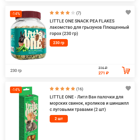
(7)
-14%
LITTLE ONE SNACK PEA FLAKES
лакомство для грызунов Плющенный
горох (230 гр)
230 гр
316 ₽
230 гр
271 ₽
(16)
-14%
LITTLE ONE - Литл Ван палочки для
морских свинок, кроликов и шиншилл
с луговыми травами (2 шт)
2 шт