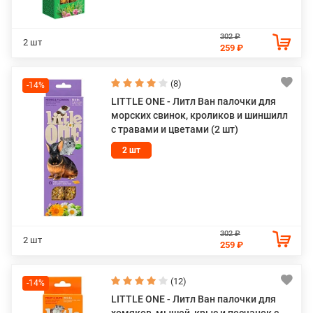
302 ₽
2 шт
259 ₽
(8)
-14%
LITTLE ONE - Литл Ван палочки для
морских свинок, кроликов и шиншилл
с травами и цветами (2 шт)
2 шт
302 ₽
2 шт
259 ₽
(12)
-14%
LITTLE ONE - Литл Ван палочки для
хомяков, мышей, крыс и песчанок с