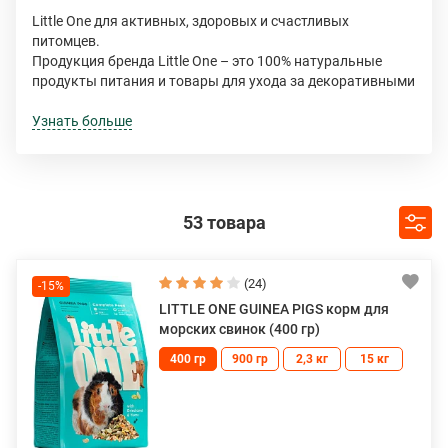
Little One для активных, здоровых и счастливых
питомцев.
Продукция бренда Little One – это 100% натуральные
продукты питания и товары для ухода за декоративными
животными, которые разработаны с учетом
индивидуальных особенностей, пищевых потребностей и
Узнать больше
вкусовых предпочтений питомцев.
Ассортимент бренда Little One включает полнорационные
корма, средства для ухода, сено и разнообразные
лакомства, цель которых – побудить естественное
53 товара
поведение, предотвратить скуку и наладить
эмоциональную связь между питомцем и его
владельцем.
Все для того, чтобы сделать жизнь любимых
(24)
-15%
декоративных животных счастливой и наполненной
LITTLE ONE GUINEA PIGS корм для
веселыми приключениями.
морских свинок (400 гр)
400 гр
900 гр
2,3 кг
15 кг