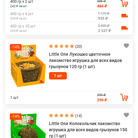
586 ₽
400 гр х 2 шт
484 ₽
242 ₽ за шт
1 172 ₽
400 гр х 4 шт
935 ₽
234 ₽ за шт
2 930 ₽
400 гр х 10 шт
2 337 ₽
234 ₽ за шт
(20)
-14%
Little One Лукошко цветочное
лакомство игрушка для всех видов
грызунов 120 гр (1 шт)
1 шт
339 ₽
1 шт
290 ₽
(14)
-14%
Little One Колокольчик лакомство
игрушка для всех видов грызунов 150
гр (1 шт)