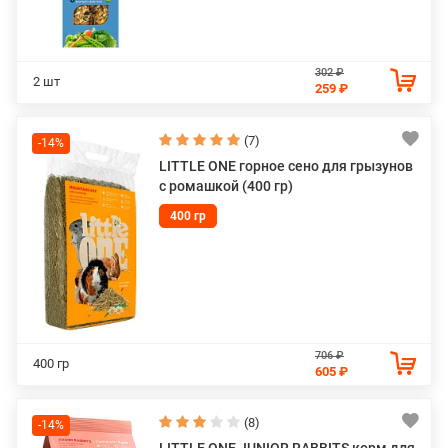
302 ₽
2 шт
259 ₽
(7)
-14%
LITTLE ONE горное сено для грызунов
с ромашкой (400 гр)
400 гр
706 ₽
400 гр
605 ₽
(8)
-14%