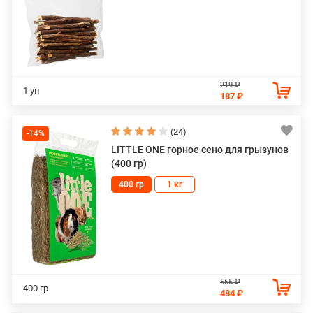
219 ₽
1 уп
187 ₽
(24)
-14%
LITTLE ONE горное сено для грызунов
(400 гр)
400 гр
1 кг
565 ₽
400 гр
484 ₽