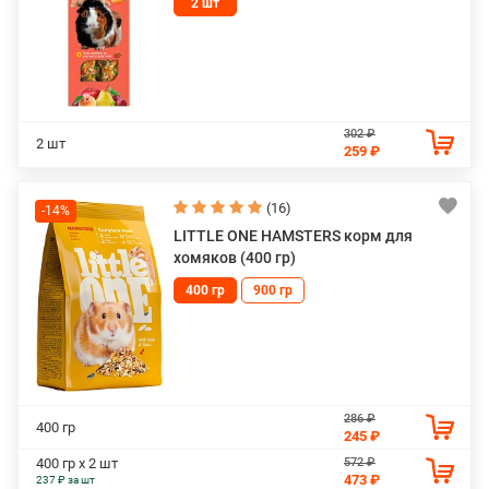
2 шт
302 ₽
2 шт
259 ₽
(16)
-14%
LITTLE ONE HAMSTERS корм для
хомяков (400 гр)
400 гр
900 гр
286 ₽
400 гр
245 ₽
572 ₽
400 гр х 2 шт
473 ₽
237 ₽ за шт