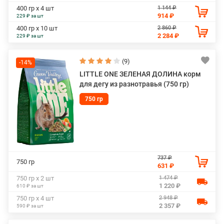
1 144 ₽
400 гр х 4 шт
914 ₽
229 ₽ за шт
2 860 ₽
400 гр х 10 шт
2 284 ₽
229 ₽ за шт
(9)
-14%
LITTLE ONE ЗЕЛЕНАЯ ДОЛИНА корм
для дегу из разнотравья (750 гр)
750 гр
737 ₽
750 гр
631 ₽
1 474 ₽
750 гр х 2 шт
1 220 ₽
610 ₽ за шт
2 948 ₽
750 гр х 4 шт
2 357 ₽
590 ₽ за шт