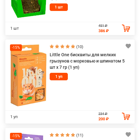
1 шт
451 ₽
1 шт
386 ₽
(10)
-15%
Little One бисквиты для мелких
грызунов с морковью и шпинатом 5
шт х 7 гр (1 уп)
1 уп
234 ₽
1 уп
200 ₽
(11)
-15%