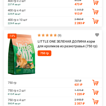
572 ₽
400 гр х 2 шт
473 ₽
237 ₽ за шт
1 144 ₽
400 гр х 4 шт
913 ₽
229 ₽ за шт
2 860 ₽
400 гр х 10 шт
2 283 ₽
229 ₽ за шт
(9)
-14%
LITTLE ONE ЗЕЛЕНАЯ ДОЛИНА корм
для кроликов из разнотравья (750 гр)
750 гр
737 ₽
750 гр
631 ₽
1 474 ₽
750 гр х 2 шт
1 220 ₽
610 ₽ за шт
2 948 ₽
750 гр х 4 шт
2 357 ₽
590 ₽ за шт