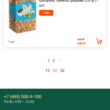
грызунов Туннель средний 270 гр (1
шт)
1 шт
523 ₽
1 шт
448 ₽
1
2
12
32
52
+7 (495) 500-9-100
Пн-Вс: 9:00 — 22:00