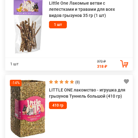
Little One Лакомые ветви c
лепестками и травами для всех
видов грызунов 35 гр (1 шт)
1 шт
372 ₽
1 шт
318 ₽
(8)
-14%
LITTLE ONE лакомство - игрушка для
грызунов Туннель большой (410 гр)
410 гр