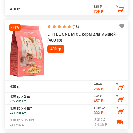
828 ₽
410 гр
709 ₽
(18)
-14%
LITTLE ONE MICE корм для мышей
(400 гр)
400 гр
276 ₽
400 гр
236 ₽
552 ₽
400 гр х 2 шт
457 ₽
229 ₽ за шт
1 104 ₽
400 гр х 4 шт
882 ₽
221 ₽ за шт
3 312 ₽
400 гр х 12 шт
2 646 ₽
221 ₽ за шт