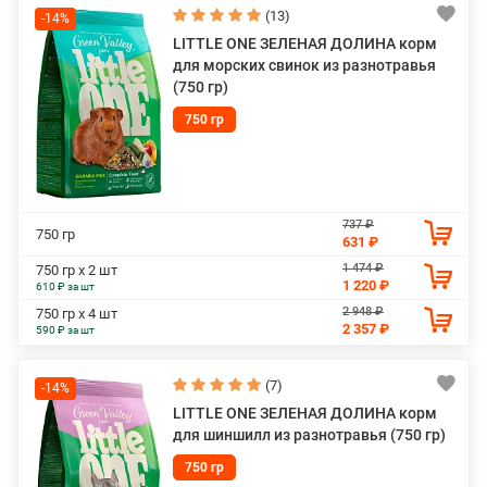
(13)
-14%
LITTLE ONE ЗЕЛЕНАЯ ДОЛИНА корм
для морских свинок из разнотравья
(750 гр)
750 гр
737 ₽
750 гр
631 ₽
1 474 ₽
750 гр х 2 шт
1 220 ₽
610 ₽ за шт
2 948 ₽
750 гр х 4 шт
2 357 ₽
590 ₽ за шт
(7)
-14%
LITTLE ONE ЗЕЛЕНАЯ ДОЛИНА корм
для шиншилл из разнотравья (750 гр)
750 гр