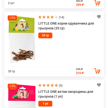
302 ₽
2 шт
259 ₽
(14)
-15%
LITTLE ONE корни одуванчика для
грызунов (35 гр)
35 гр
246 ₽
35 гр
210 ₽
(5)
-15%
LITTLE ONE ветви смородины для
грызунов (1 уп)
1 уп