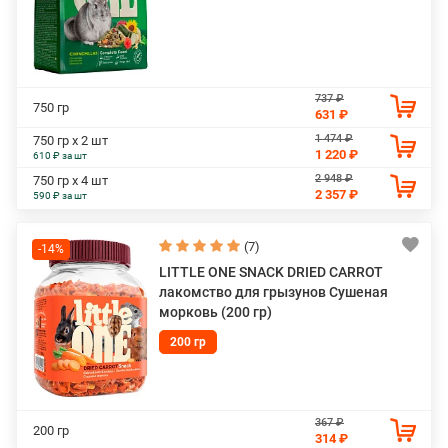
737 ₽
750 гр
631 ₽
1 474 ₽
750 гр х 2 шт
1 220 ₽
610 ₽ за шт
2 948 ₽
750 гр х 4 шт
2 357 ₽
590 ₽ за шт
(7)
-14%
LITTLE ONE SNACK DRIED CARROT
лакомство для грызунов Сушеная
морковь (200 гр)
200 гр
367 ₽
200 гр
314 ₽