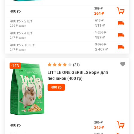
309 ₽
400 гр
264 ₽
618 ₽
400 гр х 2 шт
511 ₽
256 ₽ за шт
1 236 ₽
400 гр х 4 шт
987 ₽
247 ₽ за шт
3 090 ₽
400 гр х 10 шт
2 467 ₽
247 ₽ за шт
(21)
-14%
LITTLE ONE GERBILS корм для
песчанок (400 гр)
400 гр
286 ₽
400 гр
245 ₽