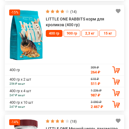
(14)
-15%
LITTLE ONE RABBITS корм для
кроликов (400 гр)
400 гр
900 гр
2,3 кг
15 кг
309 ₽
400 гр
264 ₽
618 ₽
400 гр х 2 шт
511 ₽
256 ₽ за шт
1 236 ₽
400 гр х 4 шт
987 ₽
247 ₽ за шт
3 090 ₽
400 гр х 10 шт
2 467 ₽
247 ₽ за шт
(18)
-14%
LITTLE ONE Мучной червь лакомство