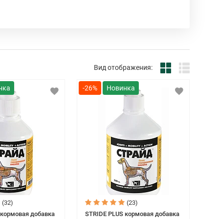
ь посредством инноваций. Разработки компании
ния и практический опыт ведущих тренеров.
Вид отображения:
-26%
(32)
(23)
 кормовая добавка
STRIDE PLUS кормовая добавка