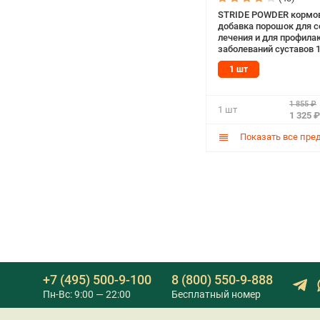
STRIDE POWDER кормо
добавка порошок для с
лечения и для профила
заболеваний суставов 1
шт)
1 шт
1 855 ₽
1 шт
1 325 ₽
Показать все пре
+7 (495) 500-9-100
8 (800) 550-9-888
Пн-Вс: 9:00 — 22:00
Бесплатный номер