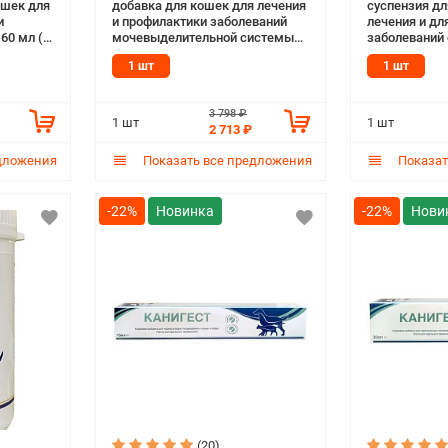
ошек для
добавка для кошек для лечения
суспензия дл
и
и профилактики заболеваний
лечения и дл
60 мл (1
мочевыделительной системы
заболеваний 
150 мл (1 шт)
TRM (1 шт)
1 шт
1 шт
3 798 ₽
1 шт
1 шт
2 713 ₽
дложения
Показать все предложения
Показат
-22%
-22%
(20)