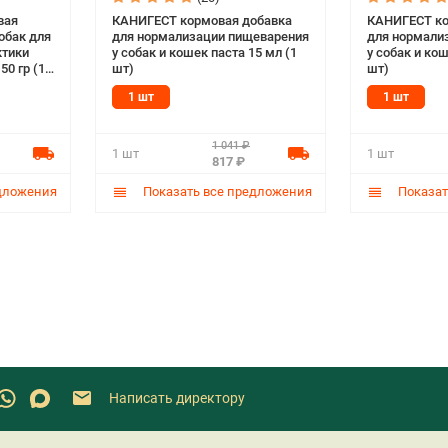
вая
КАНИГЕСТ кормовая добавка
КАНИГЕСТ ко
обак для
для нормализации пищеварения
для нормали
ктики
у собак и кошек паста 15 мл (1
у собак и кош
50 гр (1
шт)
шт)
1 шт
1 шт
1 041 ₽
1 шт
1 шт
817 ₽
дложения
Показать все предложения
Показат
Написать директору