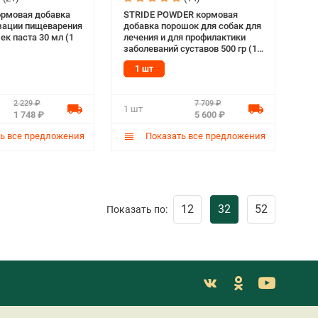
рмовая добавка
STRIDE POWDER кормовая
зации пищеварения
добавка порошок для собак для
ек паста 30 мл (1
лечения и для профилактики
заболеваний суставов 500 гр (1
шт)
1 шт
2 229 ₽
7 709 ₽
1 шт
1 748 ₽
5 600 ₽
ь все предложения
Показать все предложения
12
32
52
Показать по: