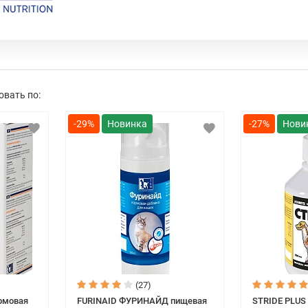
Команда TRM твердо верит в эффективност
TRM объединяют новейшие научные достиже
овать по:
-29%
-27%
(27)
ормовая
FURINAID ФУРИНАЙД пищевая
STRIDE PLUS