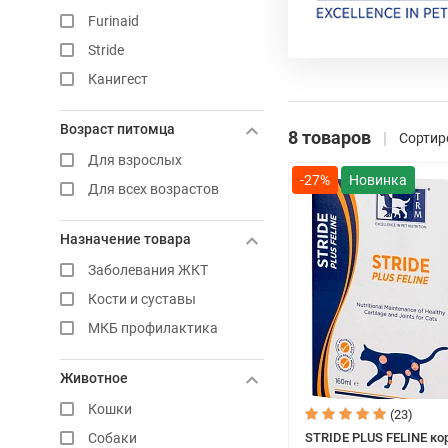
Furinaid
Stride
Канигест
Возраст питомца
8 товаров
Сортир
Для взрослых
-27%
Для всех возрастов
Назначение товара
Заболевания ЖКТ
Кости и суставы
МКБ профилактика
Животное
Кошки
(23)
STRIDE PLUS FELINE к
Собаки