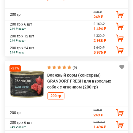
360 ₽
200 гр
249 ₽
2 160 ₽
200 гр х 6 шт
1 494 ₽
249 ₽ за шт
4 320 ₽
200 гр х 12 шт
2 988 ₽
249 ₽ за шт
8 640 ₽
200 гр х 24 шт
5 976 ₽
249 ₽ за шт
(9)
-31%
Влажный корм (консервы)
GRANDORF FRESH для взрослых
собак с ягненком (200 гр)
200 гр
360 ₽
200 гр
249 ₽
2 160 ₽
200 гр х 6 шт
1 494 ₽
249 ₽ за шт