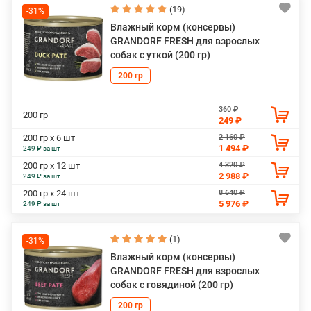
(19)
-31%
Влажный корм (консервы)
GRANDORF FRESH для взрослых
собак с уткой (200 гр)
200 гр
360 ₽
200 гр
249 ₽
2 160 ₽
200 гр х 6 шт
1 494 ₽
249 ₽ за шт
4 320 ₽
200 гр х 12 шт
2 988 ₽
249 ₽ за шт
8 640 ₽
200 гр х 24 шт
5 976 ₽
249 ₽ за шт
(1)
-31%
Влажный корм (консервы)
GRANDORF FRESH для взрослых
собак с говядиной (200 гр)
200 гр