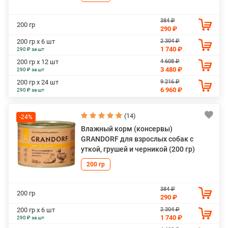
384 ₽
200 гр
290 ₽
2 304 ₽
200 гр х 6 шт
1 740 ₽
290 ₽ за шт
4 608 ₽
200 гр х 12 шт
3 480 ₽
290 ₽ за шт
9 216 ₽
200 гр х 24 шт
6 960 ₽
290 ₽ за шт
(14)
-24%
Влажный корм (консервы)
GRANDORF для взрослых собак с
уткой, грушей и черникой (200 гр)
200 гр
384 ₽
200 гр
290 ₽
2 304 ₽
200 гр х 6 шт
1 740 ₽
290 ₽ за шт