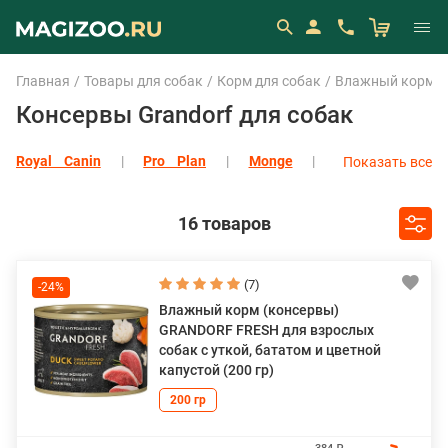
Главная
Товары для собак
Корм для собак
Влажный корм (
Консервы Grandorf для собак
Royal Canin
Pro Plan
Monge
Показать все
Eukanuba
Показать все
16 товаров
(7)
-24%
Влажный корм (консервы)
GRANDORF FRESH для взрослых
собак с уткой, бататом и цветной
капустой (200 гр)
200 гр