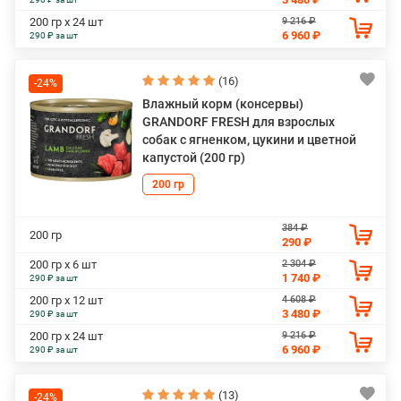
9 216 ₽
200 гр х 24 шт
6 960 ₽
290 ₽ за шт
(16)
-24%
Влажный корм (консервы)
GRANDORF FRESH для взрослых
собак с ягненком, цукини и цветной
капустой (200 гр)
200 гр
384 ₽
200 гр
290 ₽
2 304 ₽
200 гр х 6 шт
1 740 ₽
290 ₽ за шт
4 608 ₽
200 гр х 12 шт
3 480 ₽
290 ₽ за шт
9 216 ₽
200 гр х 24 шт
6 960 ₽
290 ₽ за шт
(13)
-24%