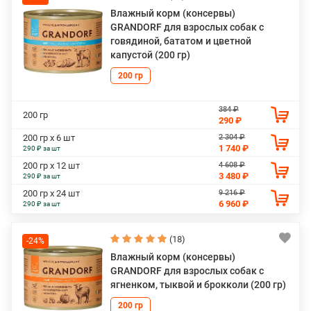
Влажный корм (консервы)
GRANDORF для взрослых собак с
говядиной, бататом и цветной
капустой (200 гр)
200 гр
384 ₽
200 гр
290 ₽
2 304 ₽
200 гр х 6 шт
1 740 ₽
290 ₽ за шт
4 608 ₽
200 гр х 12 шт
3 480 ₽
290 ₽ за шт
9 216 ₽
200 гр х 24 шт
6 960 ₽
290 ₽ за шт
(18)
-24%
Влажный корм (консервы)
GRANDORF для взрослых собак с
ягненком, тыквой и брокколи (200 гр)
200 гр