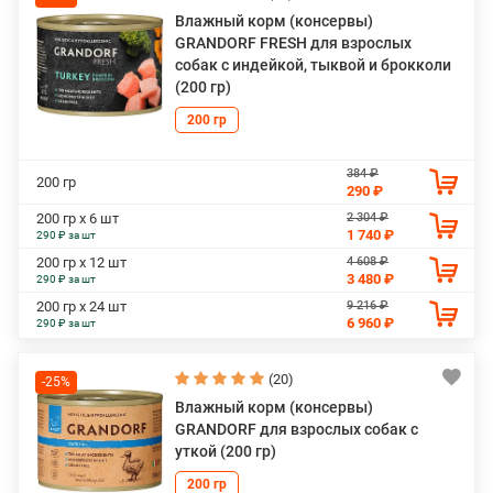
Влажный корм (консервы)
GRANDORF FRESH для взрослых
собак с индейкой, тыквой и брокколи
(200 гр)
200 гр
384 ₽
200 гр
290 ₽
2 304 ₽
200 гр х 6 шт
1 740 ₽
290 ₽ за шт
4 608 ₽
200 гр х 12 шт
3 480 ₽
290 ₽ за шт
9 216 ₽
200 гр х 24 шт
6 960 ₽
290 ₽ за шт
(20)
-25%
Влажный корм (консервы)
GRANDORF для взрослых собак с
уткой (200 гр)
200 гр