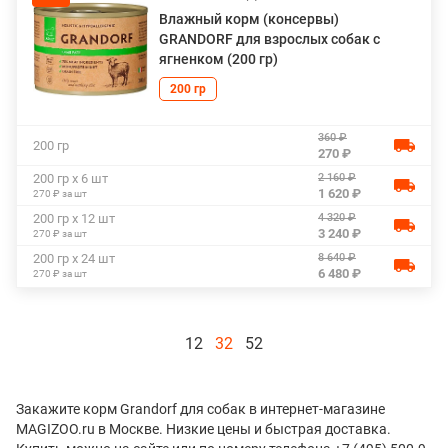
Влажный корм (консервы)
GRANDORF для взрослых собак с
ягненком (200 гр)
200 гр
360 ₽
200 гр
270 ₽
2 160 ₽
200 гр х 6 шт
1 620 ₽
270 ₽ за шт
4 320 ₽
200 гр х 12 шт
3 240 ₽
270 ₽ за шт
8 640 ₽
200 гр х 24 шт
6 480 ₽
270 ₽ за шт
12
32
52
Закажите корм Grandorf для собак в интернет-магазине
MAGIZOO.ru в Москве. Низкие цены и быстрая доставка.