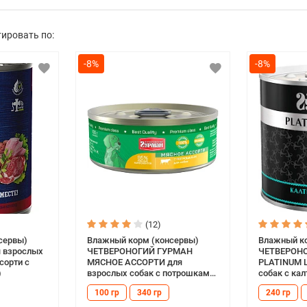
ировать по:
-8%
-8%
(12)
сервы)
Влажный корм (консервы)
Влажный ко
 взрослых
ЧЕТВЕРОНОГИЙ ГУРМАН
ЧЕТВЕРОН
сорти с
МЯСНОЕ АССОРТИ для
PLATINUM L
)
взрослых собак с потрошками
собак с ка
(100 гр)
в желе (240
100 гр
340 гр
240 гр