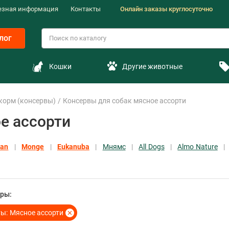
езная информация
Контакты
Онлайн заказы круглосуточно
лог
Кошки
Другие животные
корм (консервы)
Консервы для собак мясное ассорти
е ассорти
lan
Monge
Eukanuba
Мнямс
All Dogs
Almo Nature
ры:
ы:
Мясное ассорти