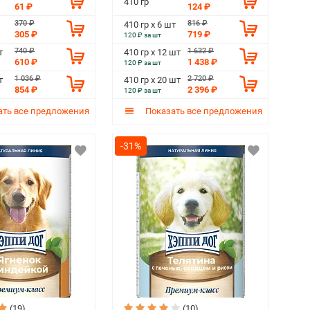
410 гр
61 ₽
124 ₽
370 ₽
816 ₽
410 гр х 6 шт
305 ₽
719 ₽
120 ₽ за шт
740 ₽
1 632 ₽
т
410 гр х 12 шт
610 ₽
1 438 ₽
120 ₽ за шт
1 036 ₽
2 720 ₽
т
410 гр х 20 шт
854 ₽
2 396 ₽
120 ₽ за шт
ть все предложения
Показать все предложения
-31%
(19)
(10)