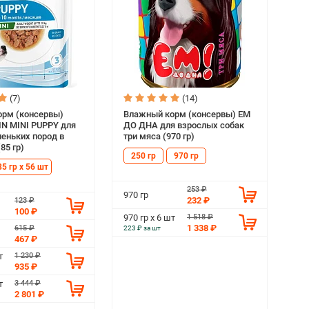
(7)
(14)
рм (консервы)
Влажный корм (консервы) ЕМ
N MINI PUPPY для
ДО ДНА для взрослых собак
еньких пород в
три мяса (970 гр)
85 гр)
250 гр
970 гр
85 гр х 56 шт
253 ₽
970 гр
232 ₽
123 ₽
100 ₽
1 518 ₽
970 гр х 6 шт
1 338 ₽
615 ₽
223 ₽ за шт
467 ₽
1 230 ₽
т
935 ₽
3 444 ₽
т
2 801 ₽