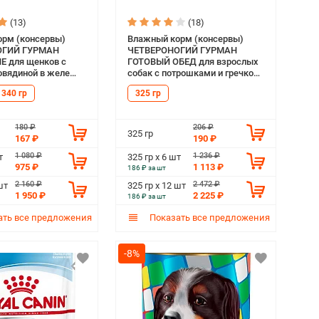
(13)
(18)
рм (консервы)
Влажный корм (консервы)
ОГИЙ ГУРМАН
ЧЕТВЕРОНОГИЙ ГУРМАН
E для щенков с
ГОТОВЫЙ ОБЕД для взрослых
говядиной в желе
собак с потрошками и гречкой
(325 гр)
340 гр
325 гр
180 ₽
206 ₽
325 гр
167 ₽
190 ₽
1 080 ₽
1 236 ₽
т
325 гр х 6 шт
975 ₽
1 113 ₽
186 ₽ за шт
2 160 ₽
2 472 ₽
шт
325 гр х 12 шт
1 950 ₽
2 225 ₽
186 ₽ за шт
ть все предложения
Показать все предложения
-8%