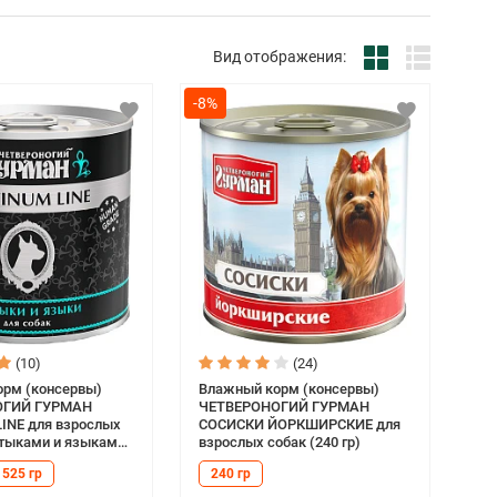
Вид отображения:
-8%
(10)
(24)
рм (консервы)
Влажный корм (консервы)
ОГИЙ ГУРМАН
ЧЕТВЕРОНОГИЙ ГУРМАН
INE для взрослых
СОСИСКИ ЙОРКШИРСКИЕ для
лтыками и языками
взрослых собак (240 гр)
 гр)
525 гр
240 гр