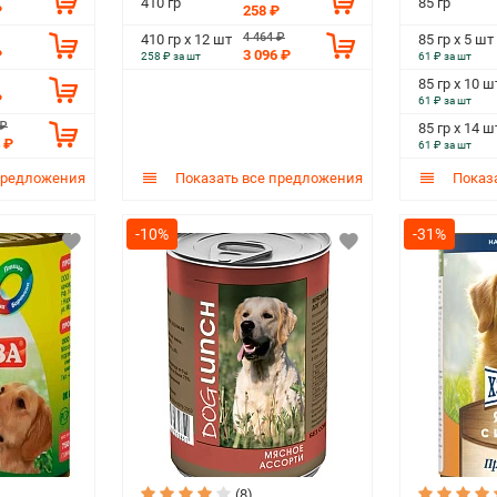
410 гр
85 гр
₽
258 ₽
4 464 ₽
410 гр х 12 шт
85 гр х 5 шт
₽
3 096 ₽
258 ₽ за шт
61 ₽ за шт
85 гр х 10 ш
₽
61 ₽ за шт
 ₽
85 гр х 14 ш
 ₽
61 ₽ за шт
предложения
Показать все предложения
Показа
-10%
-31%
(8)