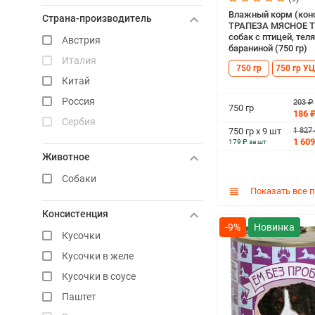
Buddy&Sol
Влажный корм (кон
Страна-производитель
Original Choice
ТРАПЕЗА МЯСНОЕ Т
собак с птицей, тел
Австрия
бараниной (750 гр)
Италия
750 гр
750 гр УЦ
Китай
Россия
203 ₽
750 гр
186 
Сербия
1 827
750 гр х 9 шт
1 609
179 ₽ за шт
Животное
Собаки
Показать все 
Консистенция
-9%
Кусочки
Кусочки в желе
Кусочки в соусе
Паштет