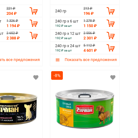
221 ₽
213 ₽
240 гр
204 ₽
196 ₽
1 326 ₽
1 278 ₽
т
240 гр х 6 шт
1 194 ₽
1 150 ₽
192 ₽ за шт
2 652 ₽
2 556 ₽
шт
240 гр х 12 шт
2 388 ₽
2 301 ₽
192 ₽ за шт
5 112 ₽
240 гр х 24 шт
4 601 ₽
192 ₽ за шт
ть все предложения
Показать все предложения
-8%