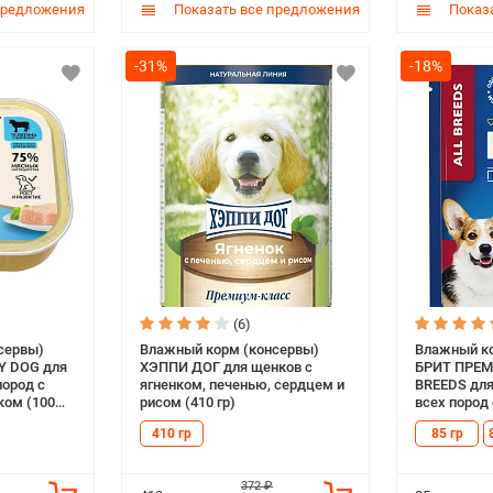
предложения
Показать все предложения
Показа
-31%
-18%
(6)
сервы)
Влажный корм (консервы)
Влажный ко
 DOG для
ХЭППИ ДОГ для щенков с
БРИТ ПРЕМ
ород с
ягненком, печенью, сердцем и
BREEDS для
ком (100
рисом (410 гр)
всех пород
соусе пауч (
410 гр
85 гр
372 ₽