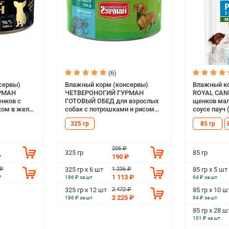
(6)
сервы)
Влажный корм (консервы)
Влажный ко
РМАН
ЧЕТВЕРОНОГИЙ ГУРМАН
ROYAL CANI
нков с
ГОТОВЫЙ ОБЕД для взрослых
щенков мал
ком в желе
собак с потрошками и рисом
соусе пауч (
(325 гр)
325 гр
85 гр
206 ₽
325 гр
85 гр
₽
190 ₽
 ₽
1 236 ₽
325 гр х 6 шт
85 гр х 5 шт
₽
1 113 ₽
186 ₽ за шт
94 ₽ за шт
2 472 ₽
325 гр х 12 шт
85 гр х 10 ш
2 225 ₽
186 ₽ за шт
94 ₽ за шт
85 гр х 28 ш
101 ₽ за шт