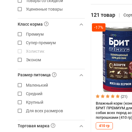
Товары со скидкой
Уцененные товары
121 товар
Сорт
Класс корма
-17%
Премиум
Супер-премиум
Холистик
Эконом
Размер питомца
Маленький
Средний
(21)
Крупный
Влажный корм (кон
БРИТ ПРЕМИУМ для
Для всех размеров
собак всех пород ас
потрошками (410 гр
Торговая марка
410 гр