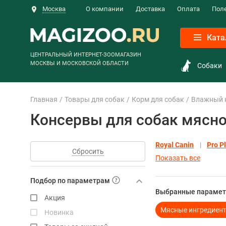
Москва
О компании
Доставка
Оплата
Пол
Ката
ЦЕНТРАЛЬНЫЙ ИНТЕРНЕТ-ЗООМАГАЗИН
МОСКВЫ И МОСКОВСКОЙ ОБЛАСТИ
Собаки
Главная
Товары для собак
Корм для собак
Влажный 
Консервы для собак мясно
Royal Canin
Pro P
Сбросить
Показать все
Подбор по параметрам
Выбранные парамет
Акция
Мясные ингредиент
Новинка