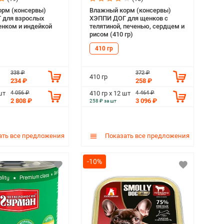
рм (консервы)
Влажный корм (консервы)
 для взрослых
ХЭППИ ДОГ для щенков с
ненком и индейкой
телятиной, печенью, сердцем и
рисом (410 гр)
410 гр
338 ₽
372 ₽
410 гр
234 ₽
258 ₽
4 056 ₽
4 464 ₽
шт
410 гр х 12 шт
2 808 ₽
3 096 ₽
258 ₽ за шт
ть все предложения
Показать все предложения
-10%