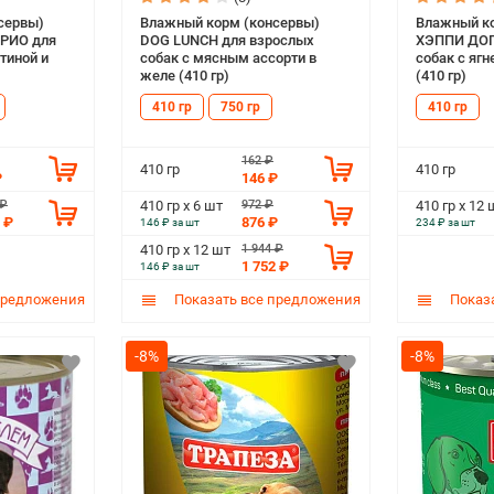
сервы)
Влажный корм (консервы)
Влажный ко
РИО для
DOG LUNCH для взрослых
ХЭППИ ДОГ
ятиной и
собак с мясным ассорти в
собак с яг
желе (410 гр)
(410 гр)
410 гр
750 гр
410 гр
162 ₽
410 гр
410 гр
₽
146 ₽
 ₽
972 ₽
410 гр х 6 шт
410 гр х 12 
 ₽
876 ₽
146 ₽ за шт
234 ₽ за шт
1 944 ₽
410 гр х 12 шт
1 752 ₽
146 ₽ за шт
предложения
Показать все предложения
Показа
-8%
-8%