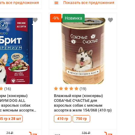
ть все предложения
Показать все предложения
-9%
(16)
(19)
рм (консервы)
Влажный корм (консервы)
ИУМ DOG ALL
СОБАЧЬЕ СЧАСТЬЕ для
 взрослых собак
взрослых собак с мясным
 с мясным ассорти в
ассорти в желе 154/068 (410 гр)
85 гр)
85 гр х 28 шт
410 гр
750 гр
74 ₽
136 ₽