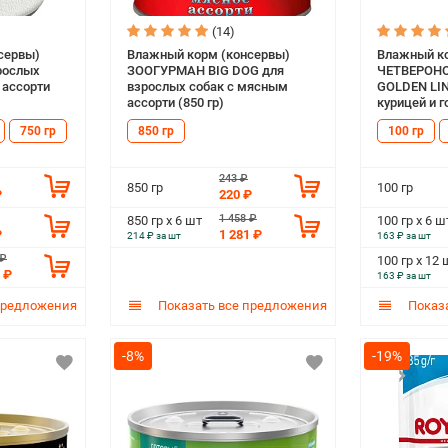
(14)
сервы)
Влажный корм (консервы)
Влажный ко
рослых
ЗООГУРМАН BIG DOG для
ЧЕТВЕРОН
 ассорти
взрослых собак с мясным
GOLDEN LIN
ассорти (850 гр)
курицей и 
(100 гр)
750 гр
850 гр
100 гр
243 ₽
850 гр
100 гр
₽
220 ₽
1 458 ₽
850 гр х 6 шт
100 гр х 6 ш
₽
1 281 ₽
214 ₽ за шт
163 ₽ за шт
 ₽
100 гр х 12 
 ₽
163 ₽ за шт
предложения
Показать все предложения
Показа
-8%
-19%