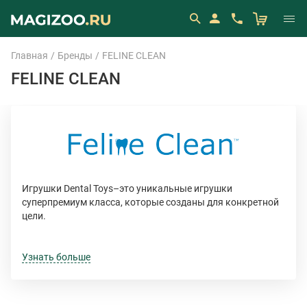
Главная
Бренды
FELINE CLEAN
FELINE CLEAN
Игрушки Dental Toys–это уникальные игрушки
суперпремиум класса, которые созданы для конкретной
цели.
Feline Clean–это дентальные игрушки для кошек. Каждая
игрушка Feline Clean подходит для массажа десен, а
Узнать больше
также помогает при прорезывании зубов у котят. Все
игрушки изготовлены из безопасных материалов и
доступны в различных дизайнах.