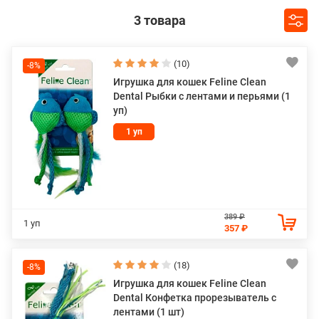
3 товара
Feline Clean вместе с брендами AromaDog, Elder Club, My
Dog, PetPark и Canin Clean входит в группу компаний MPG
Brands, продукция которой продается по всему миру.
(10)
-8%
Игрушка для кошек Feline Clean
Dental Рыбки с лентами и перьями (1
уп)
1 уп
389 ₽
1 уп
357 ₽
(18)
-8%
Игрушка для кошек Feline Clean
Dental Конфетка прорезыватель с
лентами (1 шт)