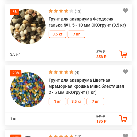
(13)
-6%
Грунт для аквариума Феодосия
галька №1, 5 - 10 мм ЭКОгрунт (3,5 кг)
3,5 кг
7 кг
379 ₽
3,5 кг
358 ₽
(4)
-23%
Грунт для аквариума Цветная
мраморная крошка Микс блестящая
2 - 5 мм ЭКОгрунт (1 кг)
1 кг
3,5 кг
7 кг
241 ₽
1 кг
185 ₽
(12)