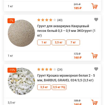
241 ₽
1 кг
185 ₽
(40)
-7%
Грунт для аквариума Кварцевый
песок белый 0,3 – 0,9 мм ЭКОгрунт (1
кг)
1 кг
3,5 кг
7 кг
172 ₽
1 кг
160 ₽
(24)
-15%
Грунт Крошка мраморная белая 2 - 5
мм, BARBUS, GRAVEL 024/3,5 (3,5 кг)
3,5 кг
3,5 кг УЦ
189 ₽
3,5 кг
160 ₽