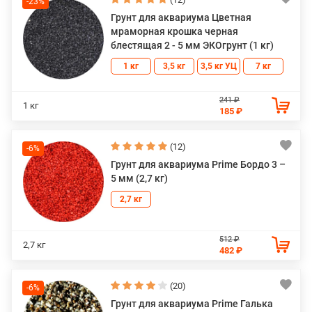
-23%
Грунт для аквариума Цветная
мраморная крошка черная
блестящая 2 - 5 мм ЭКОгрунт (1 кг)
1 кг
3,5 кг
3,5 кг УЦ
7 кг
241 ₽
1 кг
185 ₽
(12)
-6%
Грунт для аквариума Prime Бордо 3 –
5 мм (2,7 кг)
2,7 кг
512 ₽
2,7 кг
482 ₽
(20)
-6%
Грунт для аквариума Prime Галька