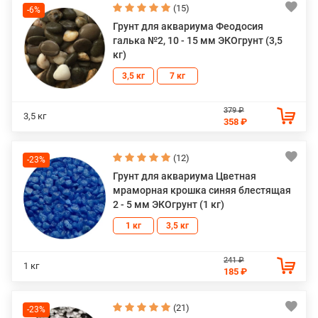
(15)
-6%
Грунт для аквариума Феодосия
галька №2, 10 - 15 мм ЭКОгрунт (3,5
кг)
3,5 кг
7 кг
379 ₽
3,5 кг
358 ₽
(12)
-23%
Грунт для аквариума Цветная
мраморная крошка синяя блестящая
2 - 5 мм ЭКОгрунт (1 кг)
1 кг
3,5 кг
241 ₽
1 кг
185 ₽
(21)
-23%