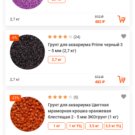
512 ₽
2,7 кг
482 ₽
(24)
-6%
Грунт для аквариума Prime черный 3
– 5 мм (2,7 кг)
2,7 кг
512 ₽
2,7 кг
482 ₽
(5)
-23%
Грунт для аквариума Цветная
мраморная крошка оранжевая
блестящая 2 - 5 мм ЭКОгрунт (1 кг)
1 кг
1 кг УЦ
3,5 кг
3,5 кг УЦ