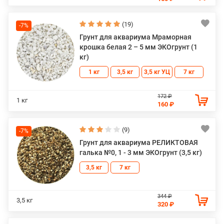
(19)
-7%
Грунт для аквариума Мраморная
крошка белая 2 – 5 мм ЭКОгрунт (1
кг)
1 кг
3,5 кг
3,5 кг УЦ
7 кг
172 ₽
1 кг
160 ₽
(9)
-7%
Грунт для аквариума РЕЛИКТОВАЯ
галька №0, 1 - 3 мм ЭКОгрунт (3,5 кг)
3,5 кг
7 кг
344 ₽
3,5 кг
320 ₽