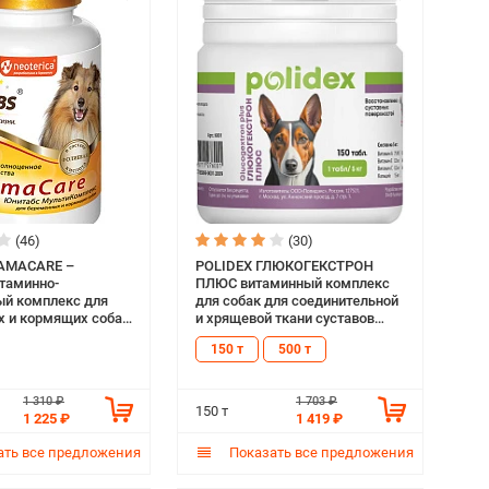
(46)
(30)
AMACARE –
POLIDEX ГЛЮКОГЕКСТРОН
таминно-
ПЛЮС витаминный комплекс
й комплекс для
для собак для соединительной
 и кормящих собак
и хрящевой ткани суставов
(150 т)
150 т
500 т
1 310 ₽
1 703 ₽
150 т
1 225 ₽
1 419 ₽
ть все предложения
Показать все предложения