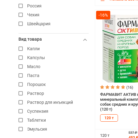
Цистокур
Россия
Эвиталия-Вет
Чехия
-16%
Швейцария
Вид товара
Капли
Капсулы
Масло
Паста
Порошок
(16)
Раствор
ФАРМАВИТ АКТИВ в
минеральный компл
Раствор для инъекций
собак средних и кр
(120 т)
Суспензия
120 т
Таблетки
Эмульсия
537 ₽
120 т
452 