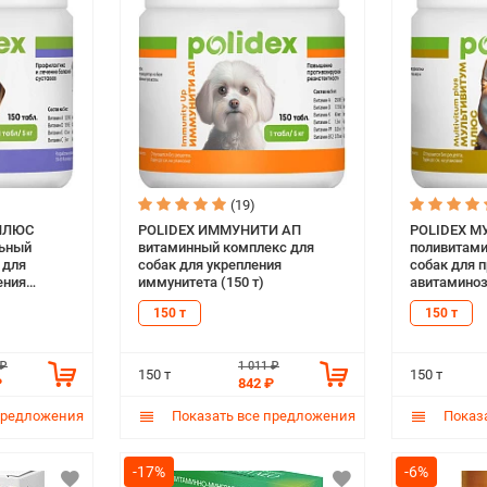
(19)
 ПЛЮС
POLIDEX ИММУНИТИ АП
POLIDEX 
льный
витаминный комплекс для
поливитами
 для
собак для укрепления
собак для 
ения
иммунитета (150 т)
авитаминоза
в, костей,
150 т
150 т
ительной
 ₽
1 011 ₽
150 т
150 т
₽
842 ₽
предложения
Показать все предложения
Показа
-17%
-6%