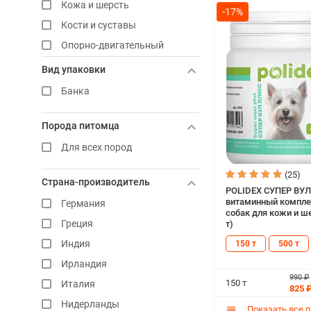
Кожа и шерсть
-17%
Дигитон
Кости и суставы
Добавь-ка
Опорно-двигательный
аппарат
Зоосмектус
Вид упаковки
Пищевая аллергия
Имунозал NEO
Банка
Поедание фекалий
КандиВит
Стандартный
Канигест
Порода питомца
Суставы
Миралек
Для всех пород
Чувствительное пищеварение
Фармавит
(25)
Энергия и витамины
Фармакс
Страна-производитель
POLIDEX СУПЕР ВУ
Ферран
витаминный компле
Германия
собак для кожи и ш
Фитокальцевит
Греция
т)
Фитомины
Индия
150 т
500 т
ХондроНео
Ирландия
990 ₽
Цамакс
150 т
Италия
825 
Цеоколин
Нидерланды
Показать все 