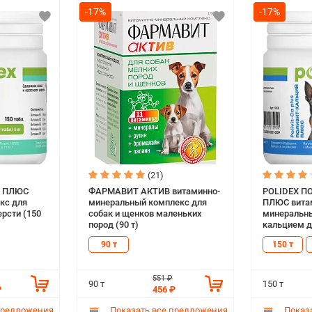
-17%
-17%
(21)
Л ПЛЮС
ФАРМАВИТ АКТИВ витаминно-
POLIDEX П
кс для
минеральный комплекс для
ПЛЮС вита
ерсти (150
собак и щенков маленьких
минеральны
пород (90 т)
кальцием д
беременны
90 т
150 т
сук (150 т)
551 ₽
90 т
150 т
₽
456 ₽
предложения
Показать все предложения
Показа