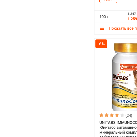
(100 т)
1 347
100 т
1 259
Показать все 
-6%
(24)
UNITABS IMMUNOC
Юнитабс витаминно
минеральный компл