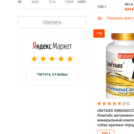
40
3628
7216
10803
14391
881 ₽
100 т
824 
Показать все 
Сбросить
-7%
Читать отзывы
(11)
UNITABS IMMUNOC
Юнитабс витаминно
минеральный компл
собак крупных поро
укрепления иммунит
100 т