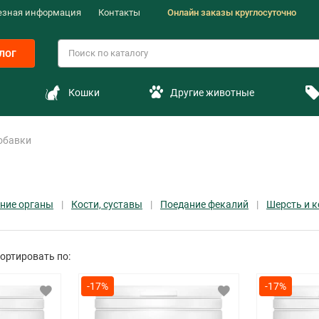
езная информация
Контакты
Онлайн заказы круглосуточно
лог
Кошки
Другие животные
обавки
нние органы
Кости, суставы
Поедание фекалий
Шерсть и 
ортировать по:
-17%
-17%