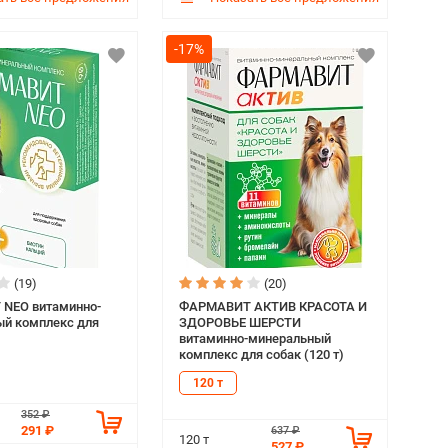
-17%
(19)
(20)
NEO витаминно-
ФАРМАВИТ АКТИВ КРАСОТА И
й комплекс для
ЗДОРОВЬЕ ШЕРСТИ
витаминно-минеральный
комплекс для собак (120 т)
120 т
352 ₽
291 ₽
637 ₽
120 т
527 ₽