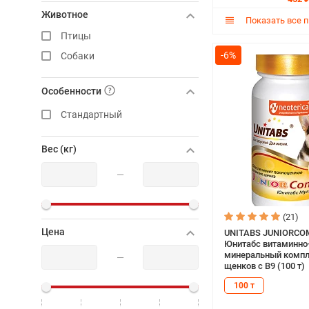
Животное
Показать все 
Птицы
-6%
Собаки
Особенности
Стандартный
Вес (кг)
—
(21)
Цена
UNITABS JUNIORCO
Юнитабс витаминно
минеральный компл
—
щенков с В9 (100 т)
100 т