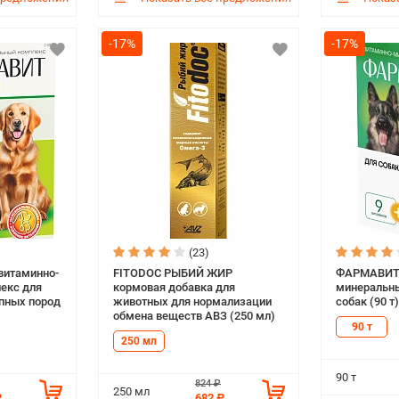
-17%
-17%
(23)
итаминно-
FITODOC РЫБИЙ ЖИР
ФАРМАВИТ 
екс для
кормовая добавка для
минеральны
упных пород
животных для нормализации
собак (90 т)
обмена веществ АВЗ (250 мл)
90 т
250 мл
90 т
824 ₽
250 мл
₽
682 ₽