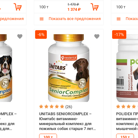
1 470 ₽
100 т
100 т
₽
1 374 ₽
предложения
Показать все предложения
Показа
-6%
-17%
(26)
OMPLEX –
UNITABS SENIORCOMPLEX –
POLIDEX П
-
Юнитабс витаминно-
витаминно
екс для
минеральный комплекс для
комплекс д
д для
пожилых собак старше 7 лет
мышечной 
ета с Q10
для укрепления иммунитета с
повышения 
100 т
150 т