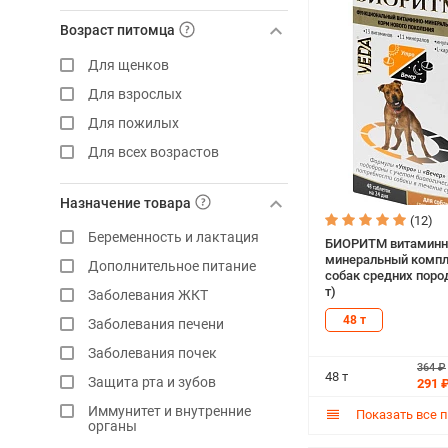
My totem
Возраст питомца
Polidex
Для щенков
ProPhyto
Для взрослых
Stride
Для пожилых
Superflex
Для всех возрастов
Unitabs
Vividus
Назначение товара
Wolmar Winsome
(12)
Беременность и лактация
ZooКомфорт
БИОРИТМ витаминн
минеральный компл
Дополнительное питание
Биоветсервис
собак средних поро
т)
Заболевания ЖКТ
Биоритм
48 т
Заболевания печени
Бутофан
Заболевания почек
Вака
364 ₽
48 т
Защита рта и зубов
291 
Вит-Актив
Иммунитет и внутренние
Гиалувит Актив
Показать все 
органы
Глютамакс