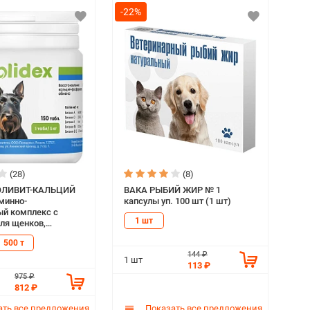
-22%
(28)
(8)
ОЛИВИТ-КАЛЬЦИЙ
ВАКА РЫБИЙ ЖИР № 1
минно-
капсулы уп. 100 шт (1 шт)
й комплекс с
1 шт
ля щенков,
х и лактирующих
500 т
144 ₽
1 шт
113 ₽
975 ₽
812 ₽
ть все предложения
Показать все предложения