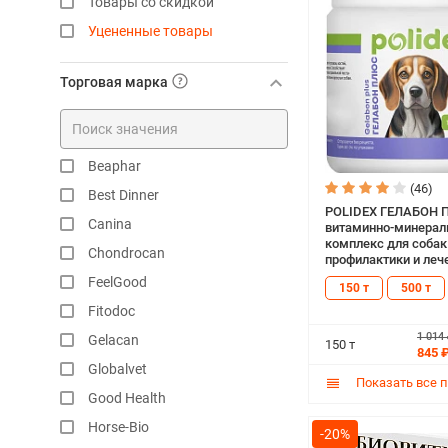
Товары со скидкой
Уцененные товары
Торговая марка
Beaphar
(46)
Best Dinner
POLIDEX ГЕЛАБОН
Canina
витаминно-минера
комплекс для собак
Chondrocan
профилактики и леч
заболеваний суставо
FeelGood
150 т
500 т
хрящевой и соедин
тканей (150 т)
Fitodoc
1 014
Gelacan
150 т
845 
Globalvet
Показать все 
Good Health
Horse-Bio
-20%