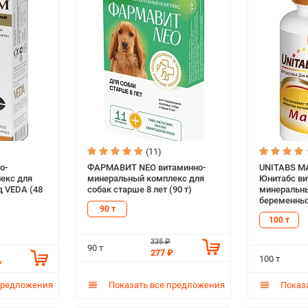
(11)
о-
ФАРМАВИТ NEO витаминно-
UNITABS M
екс для
минеральный комплекс для
Юнитабс ви
д VEDA (48
собак старше 8 лет (90 т)
минеральны
беременных
90 т
с В9 (100 т)
100 т
335 ₽
90 т
277 ₽
100 т
₽
предложения
Показать все предложения
Показа