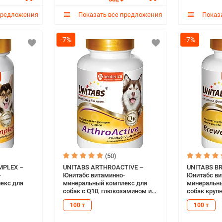
предложения
Показать все предложения
Показа
-7%
-7%
(50)
MPLEX –
UNITABS ARTHROACTIVE –
UNITABS B
-
Юнитабс витаминно-
Юнитабс ви
екс для
минеральный комплекс для
минеральны
собак с Q10, глюкозамином и
собак крупных пород 
МСМ для поддержания
пивными др
100 т
100 т
функции суставов и хрящей
(100 т)