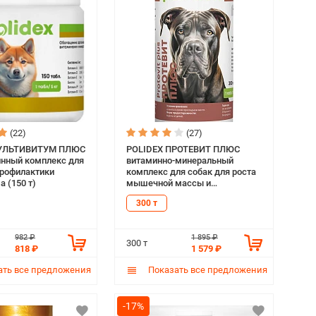
(22)
(27)
МУЛЬТИВИТУМ ПЛЮС
POLIDEX ПРОТЕВИТ ПЛЮС
нный комплекс для
витаминно-минеральный
профилактики
комплекс для собак для роста
 (150 т)
мышечной массы и
повышения выносливости (300
300 т
т)
982 ₽
1 895 ₽
300 т
818 ₽
1 579 ₽
ть все предложения
Показать все предложения
-17%