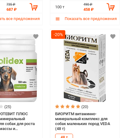
735 ₽
490 ₽
100 т
687 ₽
458 ₽
ть все предложения
Показать все предложения
-20%
(25)
(20)
РОТЕВИТ ПЛЮС
БИОРИТМ витаминно-
-минеральный
минеральный комплекс для
ля собак для роста
собак маленьких пород VEDA
массы и
(48 т)
выносливости (150
48 т