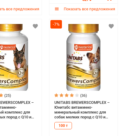
ть все предложения
Показать все предложения
-7%
(25)
(36)
REWERSCOMPLEX –
UNITABS BREWERSCOMPLEX –
таминно-
Юнитабс витаминно-
й комплекс для
минеральный комплекс для
с Q10 и
собак мелких пород с Q10 и
ожжами (100 т)
пивными дрожжами (100 т)
100 т