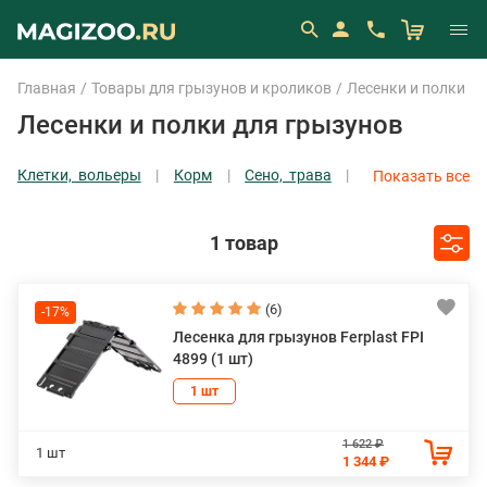
Главная
Товары для грызунов и кроликов
Лесенки и полки
Лесенки и полки для грызунов
Клетки, вольеры
Корм
Сено, трава
Показать все
Наполнители
Лакомства
Гамаки
Домики
Игрушки для зубов
1 товар
Показать все
(6)
-17%
Лесенка для грызунов Ferplast FPI
4899 (1 шт)
1 шт
1 622 ₽
1 шт
1 344 ₽