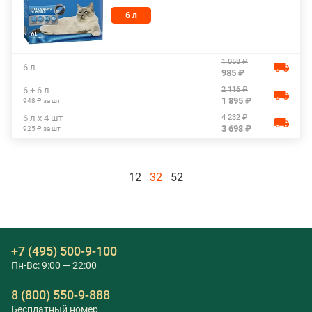
6 л
В MagiZOO можно выбрать наполнитель, подходящий для
вашей кошки. Для удобства покупателей предлагается
быстрая доставка по Москве и в другие города России.
1 058 ₽
Узнать условия доставки или оплаты можно по номеру
6 л
985 ₽
+7 (495) 500-91-00
.
2 116 ₽
6 + 6 л
1 895 ₽
948 ₽ за шт
4 232 ₽
6 л х 4 шт
3 698 ₽
925 ₽ за шт
12
32
52
+7 (495) 500-9-100
Пн-Вс: 9:00 — 22:00
8 (800) 550-9-888
Бесплатный номер