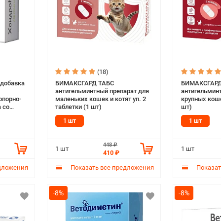
(18)
добавка
БИМАКСГАРД ТАБС
БИМАКСГАРД
антигельминтный препарат для
антигельмин
опорно-
маленьких кошек и котят уп. 2
крупных коше
 со
таблетки (1 шт)
шт)
леток (1
1 шт
1 шт
448 ₽
1 шт
1 шт
410 ₽
дложения
Показать все предложения
Показат
-8%
-8%