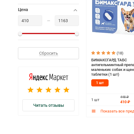
Цена
—
(18)
Сбросить
БИМАКСГАРД ТАБС
антигельминтный препа
маленьких собак и щенк
таблетки (1 шт)
1 шт
448 ₽
1 шт
410 ₽
Читать отзывы
Показать все пре