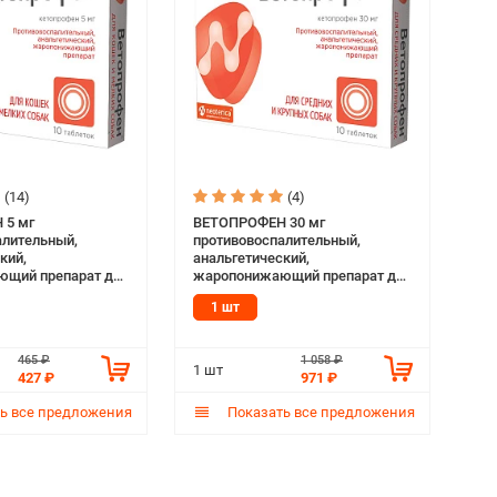
(14)
(4)
 5 мг
ВЕТОПРОФЕН 30 мг
алительный,
противовоспалительный,
кий,
анальгетический,
щий препарат для
жаропонижающий препарат для
бак и кошек уп. 10
средних и крупных собак уп. 10
1 шт
шт)
таблеток (1 шт)
465 ₽
1 058 ₽
1 шт
427 ₽
971 ₽
ь все предложения
Показать все предложения