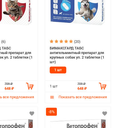
(6)
(20)
 ТАБС
БИМАКСГАРД ТАБС
тный препарат для
антигельминтный препарат для
к уп. 2 таблетки (1
крупных собак уп. 2 таблетки (1
шт)
1 шт
709 ₽
709 ₽
1 шт
648 ₽
648 ₽
ь все предложения
Показать все предложения
-8%