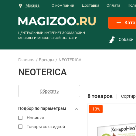
Москва
О компании
Доставка
Оплата
Пол
Ката
ЦЕНТРАЛЬНЫЙ ИНТЕРНЕТ-ЗООМАГАЗИН
МОСКВЫ И МОСКОВСКОЙ ОБЛАСТИ
Собаки
Главная
Бренды
NEOTERICA
NEOTERICA
Сбросить
8 товаров
Сортир
Подбор по параметрам
-13%
Новинка
Товары со скидкой