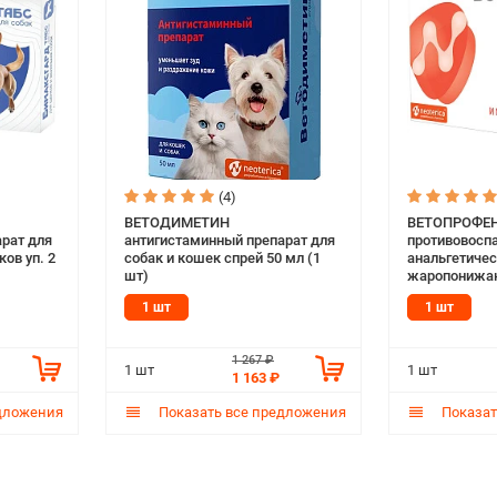
(4)
ВЕТОДИМЕТИН
ВЕТОПРОФЕН
рат для
антигистаминный препарат для
противовосп
ов уп. 2
собак и кошек спрей 50 мл (1
анальгетичес
шт)
жаропонижаю
маленьких со
1 шт
1 шт
таблеток (1 
1 267 ₽
1 шт
1 шт
1 163 ₽
дложения
Показать все предложения
Показат