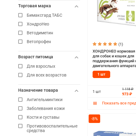
Торговая марка
Бимаксгард ТАБС
ХондроНео
Ветодиметин
Ветопрофен
(1)
ХОНДРОНЕО кормовая 
для собак и кошек для
Возраст питомца
поддержания функций 
двигательного аппарата
Для взрослых
вкусом мяса уп. 30 таб
1 шт
Для всех возрастов
шт)
1 118 ₽
Назначение товара
1 шт
973 ₽
Антигельминтики
Показать все пре
Заболевания кожи
Кости и суставы
-8%
Противовоспалительные
средства