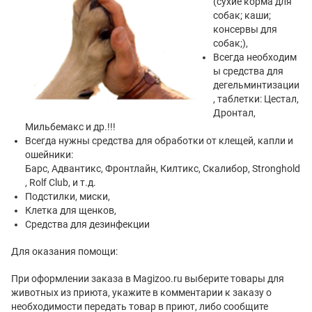
(сухие корма для
собак; каши;
консервы для
собак;),
Всегда необходим
ы средства для
дегельминтизации
, таблетки: Цестал,
Дронтал,
Мильбемакс и др.!!!
Всегда нужны средства для обработки от клещей, капли и
ошейники:
Барс, Адвантикс, Фронтлайн, Килтикс, Скалибор, Stronghold
, Rolf Club, и т.д.
Подстилки, миски,
Клетка для щенков,
Средства для дезинфекции
Для оказания помощи:
При оформлении заказа в Magizoo.ru выберите товары для
животных из приюта, укажите в комментарии к заказу о
необходимости передать товар в приют, либо сообщите