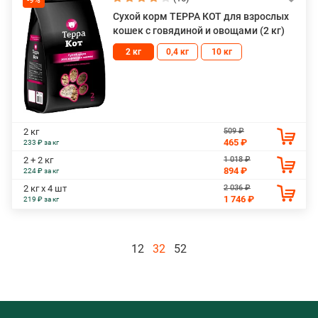
Сухой корм ТЕРРА КОТ для взрослых
кошек с говядиной и овощами (2 кг)
2 кг
0,4 кг
10 кг
509 ₽
2 кг
465 ₽
233 ₽ за кг
1 018 ₽
2 + 2 кг
894 ₽
224 ₽ за кг
2 036 ₽
2 кг х 4 шт
1 746 ₽
219 ₽ за кг
12
32
52