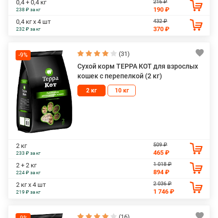
216 ₽
0,4 + 0,4 кг
190 ₽
238 ₽ за кг
432 ₽
0,4 кг х 4 шт
370 ₽
232 ₽ за кг
(31)
-9%
Сухой корм ТЕРРА КОТ для взрослых
кошек с перепелкой (2 кг)
2 кг
10 кг
509 ₽
2 кг
465 ₽
233 ₽ за кг
1 018 ₽
2 + 2 кг
894 ₽
224 ₽ за кг
2 036 ₽
2 кг х 4 шт
1 746 ₽
219 ₽ за кг
(16)
-9%