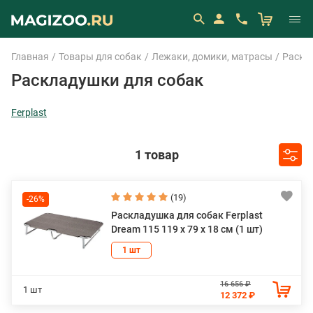
Главная
Товары для собак
Лежаки, домики, матрасы
Раскл
Раскладушки для собак
Ferplast
1 товар
(19)
-26%
Раскладушка для собак Ferplast
Dream 115 119 х 79 х 18 см (1 шт)
1 шт
16 656 ₽
1 шт
12 372 ₽