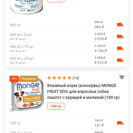
392 ₽
400 гр
360 ₽
2 352 ₽
400 гр х 6 шт
2 078 ₽
347 ₽ за шт
4 704 ₽
400 гр х 12 шт
4 156 ₽
347 ₽ за шт
9 408 ₽
400 гр х 24 шт
8 312 ₽
347 ₽ за шт
(14)
-8%
Влажный корм (консервы) MONGE
FRUIT DOG для взрослых собак
паштет с курицей и малиной (100 гр)
100 гр
160 ₽
100 гр
147 ₽
640 ₽
100 гр х 4 шт