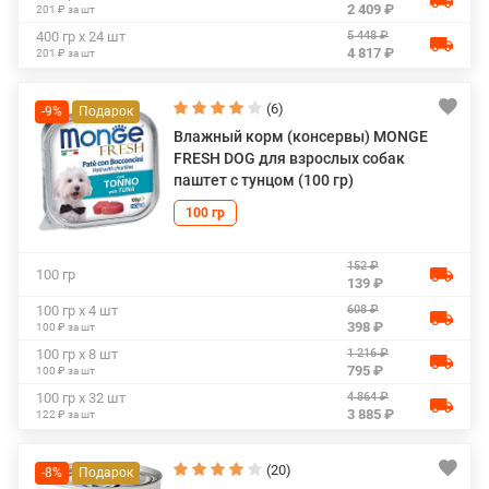
2 409 ₽
201 ₽ за шт
5 448 ₽
400 гр х 24 шт
4 817 ₽
201 ₽ за шт
(6)
-9%
Влажный корм (консервы) MONGE
FRESH DOG для взрослых собак
паштет с тунцом (100 гр)
100 гр
152 ₽
100 гр
139 ₽
608 ₽
100 гр х 4 шт
398 ₽
100 ₽ за шт
1 216 ₽
100 гр х 8 шт
795 ₽
100 ₽ за шт
4 864 ₽
100 гр х 32 шт
3 885 ₽
122 ₽ за шт
(20)
-8%