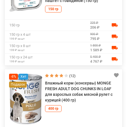
паштет с говядиной (150 гр)
150 гр
225 ₽
150 гр
206 ₽
900 ₽
150 гр х 4 шт
795 ₽
199 ₽ за шт
1 800 ₽
150 гр х 8 шт
1 589 ₽
199 ₽ за шт
5 400 ₽
150 гр х 24 шт
4 767 ₽
199 ₽ за шт
(12)
-8%
Влажный корм (консервы) MONGE
FRESH ADULT DOG CHUNKS IN LOAF
для взрослых собак мясной рулет с
курицей (400 гр)
400 гр