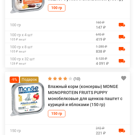
100 гр
160 ₽
100 гр
147 ₽
640 ₽
100 гр х 4 шт
419 ₽
105 ₽ за шт
1 280 ₽
100 гр х 8 шт
838 ₽
105 ₽ за шт
5 120 ₽
100 гр х 32 шт
4 091 ₽
128 ₽ за шт
(10)
-9%
Влажный корм (консервы) MONGE
MONOPROTEIN FRUITS PUPPY
монобелковые для щенков паштет с
курицей и яблоками (150 гр)
150 гр
242 ₽
150 гр
221 ₽