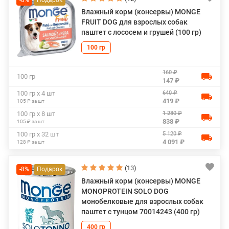
-8%
Влажный корм (консервы) MONGE
FRUIT DOG для взрослых собак
паштет с лососем и грушей (100 гр)
100 гр
160 ₽
100 гр
147 ₽
640 ₽
100 гр х 4 шт
419 ₽
105 ₽ за шт
1 280 ₽
100 гр х 8 шт
838 ₽
105 ₽ за шт
5 120 ₽
100 гр х 32 шт
4 091 ₽
128 ₽ за шт
(13)
-8%
Влажный корм (консервы) MONGE
MONOPROTEIN SOLO DOG
монобелковые для взрослых собак
паштет с тунцом 70014243 (400 гр)
400 гр