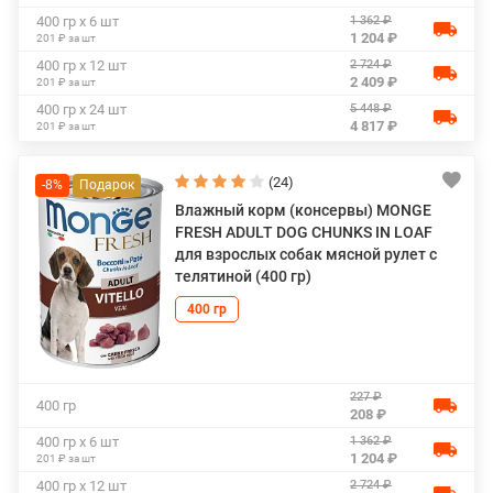
1 362 ₽
400 гр х 6 шт
1 204 ₽
201 ₽ за шт
2 724 ₽
400 гр х 12 шт
2 409 ₽
201 ₽ за шт
5 448 ₽
400 гр х 24 шт
4 817 ₽
201 ₽ за шт
(24)
-8%
Влажный корм (консервы) MONGE
FRESH ADULT DOG CHUNKS IN LOAF
для взрослых собак мясной рулет с
телятиной (400 гр)
400 гр
227 ₽
400 гр
208 ₽
1 362 ₽
400 гр х 6 шт
1 204 ₽
201 ₽ за шт
2 724 ₽
400 гр х 12 шт