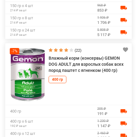
968 ₽
150 гр х 4 шт
853 ₽
214 ₽ за шт
1 936 ₽
150 гр х 8 шт
1 706 ₽
214 ₽ за шт
5 808 ₽
150 гр х 24 шт
5 117 ₽
214 ₽ за шт
(22)
-7%
Влажный корм (консервы) GEMON
DOG ADULT для взрослых собак всех
пород паштет с ягненком (400 гр)
400 гр
205 ₽
400 гр
191 ₽
1 230 ₽
400 гр х 6 шт
1 147 ₽
192 ₽ за шт
2 460 ₽
400 гр х 12 шт