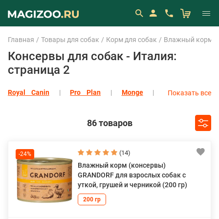
Главная
Товары для собак
Корм для собак
Влажный корм (
Консервы для собак - Италия:
страница 2
Royal Canin
Pro Plan
Monge
Показать все
Eukanuba
Мнямс
All Dogs
Almo Nature
Alphapet
Показать все
86 товаров
(14)
-24%
Влажный корм (консервы)
GRANDORF для взрослых собак с
уткой, грушей и черникой (200 гр)
200 гр