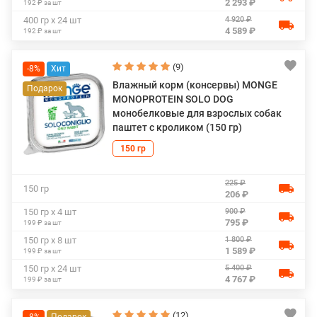
2 293 ₽
192 ₽ за шт
4 920 ₽
400 гр х 24 шт
4 589 ₽
192 ₽ за шт
(9)
-8%
Влажный корм (консервы) MONGE
MONOPROTEIN SOLO DOG
монобелковые для взрослых собак
паштет с кроликом (150 гр)
150 гр
225 ₽
150 гр
206 ₽
900 ₽
150 гр х 4 шт
795 ₽
199 ₽ за шт
1 800 ₽
150 гр х 8 шт
1 589 ₽
199 ₽ за шт
5 400 ₽
150 гр х 24 шт
4 767 ₽
199 ₽ за шт
(12)