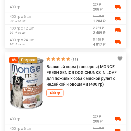
227 ₽
400 гр
208 ₽
1 362 ₽
400 гр х 6 шт
1 204 ₽
201 ₽ за шт
2 724 ₽
400 гр х 12 шт
2 409 ₽
201 ₽ за шт
5 448 ₽
400 гр х 24 шт
4 817 ₽
201 ₽ за шт
(11)
-8%
Влажный корм (консервы) MONGE
FRESH SENIOR DOG CHUNKS IN LOAF
для пожилых собак мясной рулет с
индейкой и овощами (400 гр)
400 гр
227 ₽
400 гр
208 ₽
1 362 ₽
400 гр х 6 шт