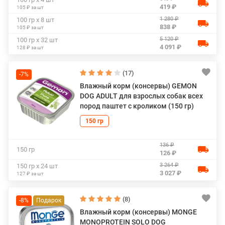
419 ₽
105 ₽ за шт
1 280 ₽
100 гр х 8 шт
838 ₽
105 ₽ за шт
5 120 ₽
100 гр х 32 шт
4 091 ₽
128 ₽ за шт
(17)
-7%
Влажный корм (консервы) GEMON
DOG ADULT для взрослых собак всех
пород паштет с кроликом (150 гр)
150 гр
136 ₽
150 гр
126 ₽
3 264 ₽
150 гр х 24 шт
3 027 ₽
127 ₽ за шт
(8)
-8%
Влажный корм (консервы) MONGE
MONOPROTEIN SOLO DOG