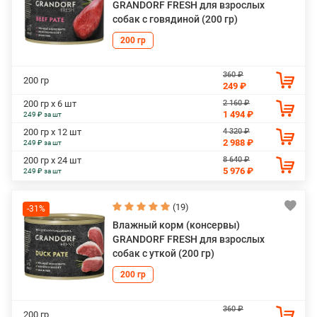
GRANDORF FRESH для взрослых
собак с говядиной (200 гр)
200 гр
360 ₽
200 гр
249 ₽
2 160 ₽
200 гр х 6 шт
1 494 ₽
249 ₽ за шт
4 320 ₽
200 гр х 12 шт
2 988 ₽
249 ₽ за шт
8 640 ₽
200 гр х 24 шт
5 976 ₽
249 ₽ за шт
(19)
-31%
Влажный корм (консервы)
GRANDORF FRESH для взрослых
собак с уткой (200 гр)
200 гр
360 ₽
200 гр