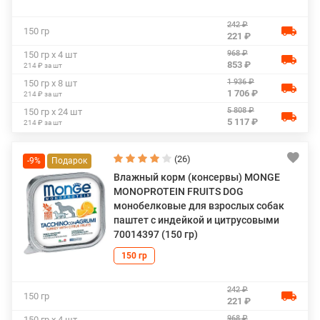
242 ₽
150 гр
221 ₽
968 ₽
150 гр х 4 шт
853 ₽
214 ₽ за шт
1 936 ₽
150 гр х 8 шт
1 706 ₽
214 ₽ за шт
5 808 ₽
150 гр х 24 шт
5 117 ₽
214 ₽ за шт
(26)
-9%
Влажный корм (консервы) MONGE
MONOPROTEIN FRUITS DOG
монобелковые для взрослых собак
паштет с индейкой и цитрусовыми
70014397 (150 гр)
150 гр
242 ₽
150 гр
221 ₽
968 ₽
150 гр х 4 шт