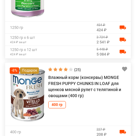
454 ₽
1250 гр
424 ₽
2 724 ₽
1250 гр х 6 шт
2 541 ₽
424 ₽ за шт
5 448 ₽
1250 гр х 12 шт
5 084 ₽
424 ₽ за шт
(25)
-8%
Влажный корм (консервы) MONGE
FRESH PUPPY CHUNKS IN LOAF для
щенков мясной рулет с телятиной и
овощами (400 гр)
400 гр
227 ₽
400 гр
208 ₽