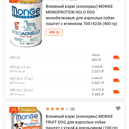
Влажный корм (консервы) MONGE
MONOPROTEIN SOLO DOG
монобелковые для взрослых собак
паштет с ягненком 70014236 (400 гр)
400 гр
438 ₽
400 гр
402 ₽
2 628 ₽
400 гр х 6 шт
2 321 ₽
387 ₽ за шт
5 256 ₽
400 гр х 12 шт
4 641 ₽
387 ₽ за шт
10 512 ₽
400 гр х 24 шт
9 282 ₽
387 ₽ за шт
(5)
-8%
Влажный корм (консервы) MONGE
FRUIT DOG для взрослых собак
паштет с уткой и апельсином (100 гр)