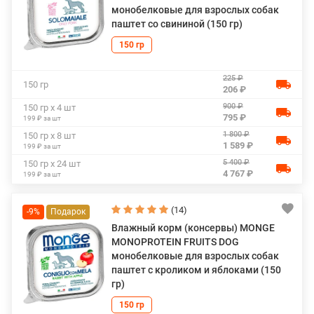
монобелковые для взрослых собак
паштет со свининой (150 гр)
150 гр
225 ₽
150 гр
206 ₽
900 ₽
150 гр х 4 шт
795 ₽
199 ₽ за шт
1 800 ₽
150 гр х 8 шт
1 589 ₽
199 ₽ за шт
5 400 ₽
150 гр х 24 шт
4 767 ₽
199 ₽ за шт
(14)
-9%
Влажный корм (консервы) MONGE
MONOPROTEIN FRUITS DOG
монобелковые для взрослых собак
паштет с кроликом и яблоками (150
гр)
150 гр