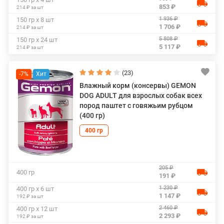
853 ₽
214 ₽ за шт
1 936 ₽
150 гр х 8 шт
1 706 ₽
214 ₽ за шт
5 808 ₽
150 гр х 24 шт
5 117 ₽
214 ₽ за шт
(23)
-7%
Влажный корм (консервы) GEMON
DOG ADULT для взрослых собак всех
пород паштет с говяжьим рубцом
(400 гр)
400 гр
205 ₽
400 гр
191 ₽
1 230 ₽
400 гр х 6 шт
1 147 ₽
192 ₽ за шт
2 460 ₽
400 гр х 12 шт
2 293 ₽
192 ₽ за шт