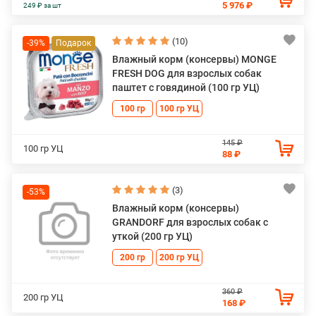
5 976 ₽
249 ₽ за шт
(10)
-39%
Влажный корм (консервы) MONGE
FRESH DOG для взрослых собак
паштет с говядиной (100 гр УЦ)
100 гр
100 гр УЦ
145 ₽
100 гр УЦ
88 ₽
(3)
-53%
Влажный корм (консервы)
GRANDORF для взрослых собак с
уткой (200 гр УЦ)
200 гр
200 гр УЦ
360 ₽
200 гр УЦ
168 ₽