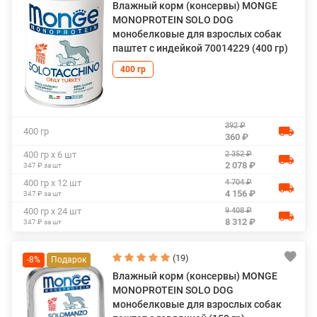
Влажный корм (консервы) MONGE
MONOPROTEIN SOLO DOG
монобелковые для взрослых собак
паштет с индейкой 70014229 (400 гр)
400 гр
392 ₽
400 гр
360 ₽
2 352 ₽
400 гр х 6 шт
2 078 ₽
347 ₽ за шт
4 704 ₽
400 гр х 12 шт
4 156 ₽
347 ₽ за шт
9 408 ₽
400 гр х 24 шт
8 312 ₽
347 ₽ за шт
(19)
-8%
Влажный корм (консервы) MONGE
MONOPROTEIN SOLO DOG
монобелковые для взрослых собак