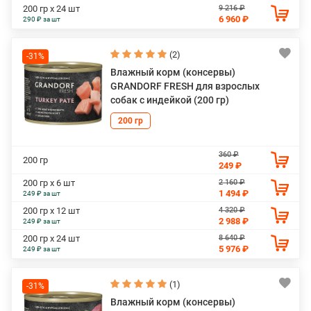
9 216 ₽
200 гр х 24 шт
6 960 ₽
290 ₽ за шт
(2)
-31%
Влажный корм (консервы)
GRANDORF FRESH для взрослых
собак с индейкой (200 гр)
200 гр
360 ₽
200 гр
249 ₽
2 160 ₽
200 гр х 6 шт
1 494 ₽
249 ₽ за шт
4 320 ₽
200 гр х 12 шт
2 988 ₽
249 ₽ за шт
8 640 ₽
200 гр х 24 шт
5 976 ₽
249 ₽ за шт
(1)
-31%
Влажный корм (консервы)