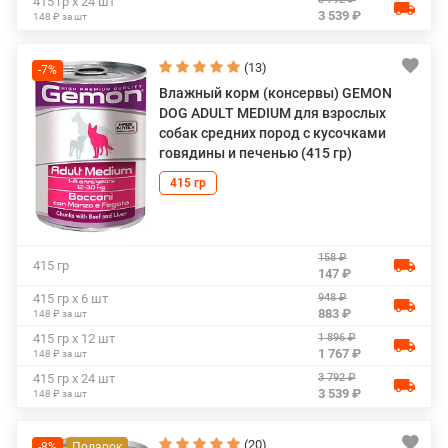
415 гр х 24 шт
3 539 ₽
148 ₽ за шт
(13)
-7%
Влажный корм (консервы) GEMON
DOG ADULT MEDIUM для взрослых
собак средних пород с кусочками
говядины и печенью (415 гр)
415 гр
158 ₽
415 гр
147 ₽
948 ₽
415 гр х 6 шт
883 ₽
148 ₽ за шт
1 896 ₽
415 гр х 12 шт
1 767 ₽
148 ₽ за шт
3 792 ₽
415 гр х 24 шт
3 539 ₽
148 ₽ за шт
(20)
-8%