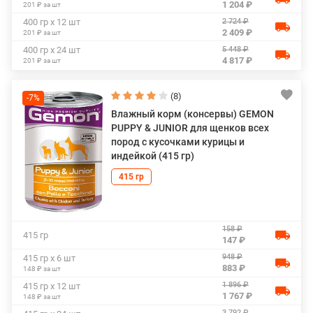
1 204 ₽
201 ₽ за шт
2 724 ₽
400 гр х 12 шт
2 409 ₽
201 ₽ за шт
5 448 ₽
400 гр х 24 шт
4 817 ₽
201 ₽ за шт
(8)
-7%
Влажный корм (консервы) GEMON
PUPPY & JUNIOR для щенков всех
пород с кусочками курицы и
индейкой (415 гр)
415 гр
158 ₽
415 гр
147 ₽
948 ₽
415 гр х 6 шт
883 ₽
148 ₽ за шт
1 896 ₽
415 гр х 12 шт
1 767 ₽
148 ₽ за шт
3 792 ₽