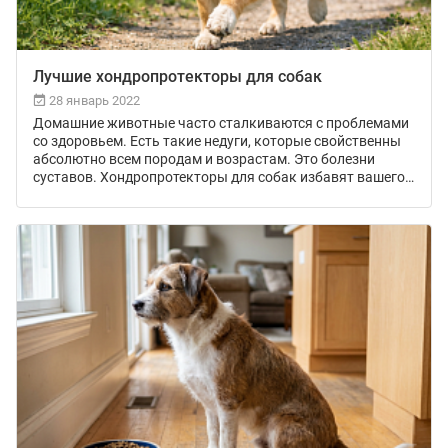
Лучшие хондропротекторы для собак
28 январь 2022
Домашние животные часто сталкиваются с проблемами
со здоровьем. Есть такие недуги, которые свойственны
абсолютно всем породам и возрастам. Это болезни
суставов. Хондропротекторы для собак избавят вашего
питомца от болей, уберегут от осложнений и
оперативного вмешательства. Сегодня мы расскажем о
самых эффективных хондропротекторах для собак,
приведем рейтинг, составленный на основании отзывов
заводчиков и ветеринаров.