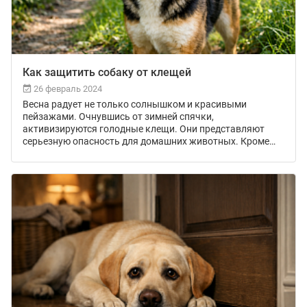
Как защитить собаку от клещей
26 февраль 2024
Весна радует не только солнышком и красивыми
пейзажами. Очнувшись от зимней спячки,
активизируются голодные клещи. Они представляют
серьезную опасность для домашних животных. Кроме
болезненных укусов, микроскопические паразиты
переносят инфекционные болезни, которые порой
приводят к инвалидности и даже летальности. Как
защитить собаку от клещей, какие методы и средства
можно использовать — читайте в статье.