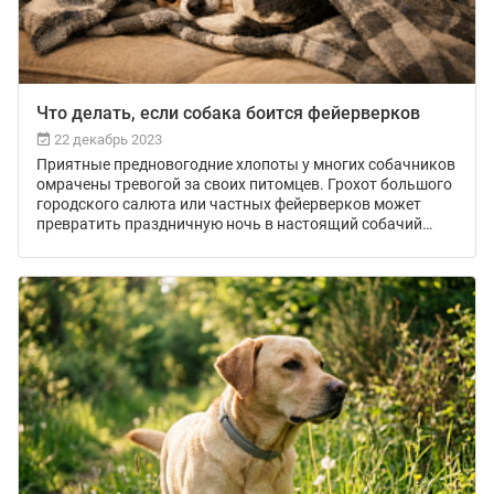
Что делать, если собака боится фейерверков
22 декабрь 2023
Приятные предновогодние хлопоты у многих собачников
омрачены тревогой за своих питомцев. Грохот большого
городского салюта или частных фейерверков может
превратить праздничную ночь в настоящий собачий
кошмар. Неприученный к громким звукам пес начнет
дрожать, метаться по дому, забиваться в углы.