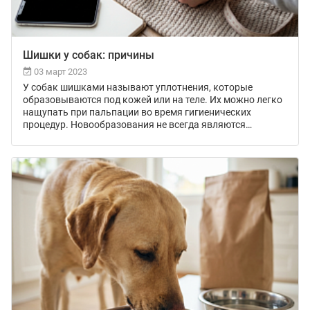
Шишки у собак: причины
03 март 2023
У собак шишками называют уплотнения, которые
образовываются под кожей или на теле. Их можно легко
нащупать при пальпации во время гигиенических
процедур. Новообразования не всегда являются
следствием онкологии, однако могут быть
злокачественными. По этой причине любые изменения
на коже у животного нуждаются в обязательной
диагностике.