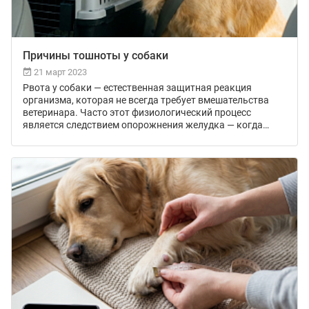
Причины тошноты у собаки
21 март 2023
Рвота у собаки — естественная защитная реакция
организма, которая не всегда требует вмешательства
ветеринара. Часто этот физиологический процесс
является следствием опорожнения желудка — когда
питомца рвет непереваренной пищей. Однако
встречаются патологические причины. Это инфекции,
отравления, закупорка кишечника. Разберем, почему так
происходит. Расскажем, что делать, если собаку рвет.