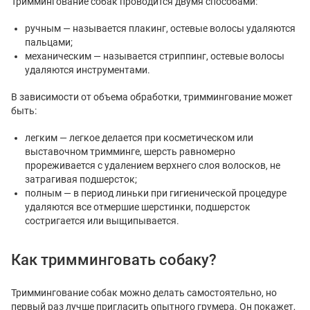
Триммингование собак проводится двумя способами:
ручным — называется плакинг, остевые волосы удаляются
пальцами;
механическим — называется стриппинг, остевые волосы
удаляются инструментами.
В зависимости от объема обработки, триммингование может
быть:
легким — легкое делается при косметическом или
выставочном тримминге, шерсть равномерно
прореживается с удалением верхнего слоя волосков, не
затрагивая подшерсток;
полным — в период линьки при гигиенической процедуре
удаляются все отмершие шерстинки, подшерсток
состригается или выщипывается.
Как тримминговать собаку?
Триммингование собак можно делать самостоятельно, но
первый раз лучше пригласить опытного грумера. Он покажет,