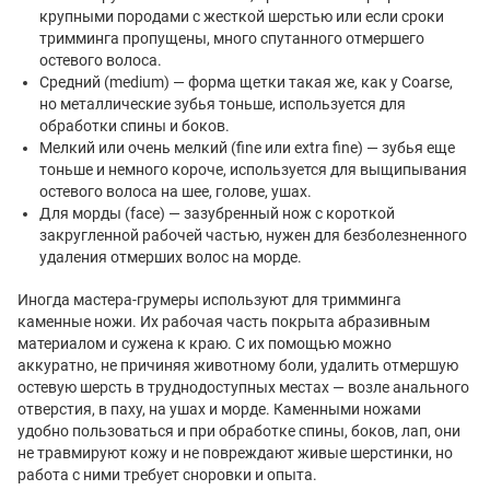
крупными породами с жесткой шерстью или если сроки
тримминга пропущены, много спутанного отмершего
остевого волоса.
Средний (medium) — форма щетки такая же, как у Coarse,
но металлические зубья тоньше, используется для
обработки спины и боков.
Мелкий или очень мелкий (fine или extra fine) — зубья еще
тоньше и немного короче, используется для выщипывания
остевого волоса на шее, голове, ушах.
Для морды (face) — зазубренный нож с короткой
закругленной рабочей частью, нужен для безболезненного
удаления отмерших волос на морде.
Иногда мастера-грумеры используют для тримминга
каменные ножи. Их рабочая часть покрыта абразивным
материалом и сужена к краю. С их помощью можно
аккуратно, не причиняя животному боли, удалить отмершую
остевую шерсть в труднодоступных местах — возле анального
отверстия, в паху, на ушах и морде. Каменными ножами
удобно пользоваться и при обработке спины, боков, лап, они
не травмируют кожу и не повреждают живые шерстинки, но
работа с ними требует сноровки и опыта.