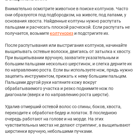
Внимательно осмотрите животное в поиске колтунов. Часто
они образуются под подбородком, на животе, под лапами, у
основания хвоста. Найденные колтуны нужно распутать
пальцами и расчесать плоской расческой. Если распутать не
получается, возьмите
колтунорез
и подстригите их.
После распутывания или выстригания колтунов, начинайте
выщипывать остевые волоски, двигаясь от затылка к хвосту.
При выщипывании вручную, захватите указательным и
большим пальцами несколько шерстинок, и слегка дерните их
по направлению роста. Если вы используете нож, прядь нужно
зацепить инструментом, прижать к нему большим пальцем.
Пальцами другой руки натяните кожу вокруг
обрабатываемого участка и резко поднимите нож по
диагонали (вверх и по направлению роста шерсти).
Удалив отмерший остевой волос со спины, боков, хвоста,
переходите к обработке бедер и лопаток. В последнюю
очередь работают на голове и на морде. На этих
чувствительных местах не делают стриппинг, а выщипывают
шерстинки вручную, небольшими пучками.