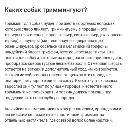
Каких собак триммингуют?
Тримминг для собак нужен при жестких остевых волосках,
которые слабо линяют. Триммингуемые породы — это
терьеры (фокстерьер, эрдельтерьер, скотч терьер, джек рассел
терьер), шнауцеры (миттельшнауцер, цверкшнауцер,
ризеншнауцер), брюссельский и бельгийский грифоны,
вандейский бассет-гриффон, жесткошерстные таксы. Это
охотничьи собаки, которые находят, загоняют, приносят дичь,
пробираясь сквозь густые лесные заросли. Отмершая шерсть
остается на ветках, и дополнительный уход им не требуется.
Но многие собаководы покупают щенков этих пород, не
планируя регулярно ездить на охоту. Вместо густых лесных
зарослей они гуляют по улицам городов, и естественного
тримминга не происходит. И хозяин должен помощь псу
поддерживать свою шубку в порядке.
Английским и американским кокер-спаниелям, ирландским и
английским сеттерам нужен частичный тримминг на
отдельных частях тела, где остевой волос более жесткий.