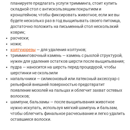
планируете предлагать услуги тримминга, стоит купить
складной стол с антискользящим покрытием и
кронштейном, чтобы фиксировать животное, если же вы
будете несколько раз в год выщипывать своего питомца,
достаточно положить на письменный стол нескользкий
коврик;
расчески;
ножи;
колтунорезы
— для удаления колтунов;
тримминговочный камень — камень с рыхлой структурой,
нужен для удаления остатков шерсти после выщипывания;
пудра — наносится на шерсть перед процедурой, чтобы
шерстинки не скользили
напальчники — силиконовый или латексный аксессуар с
рельефной внешней поверхностью предотвратит
появление мозолей на пальцах и облегчит захват остевых
волосков;
шампуни, бальзамы — после выщипывания животное
нужно искупать, используя мягкий шампунь и бальзам,
чтобы облегчить финальное расчесывание и легко удалить
оставшиеся волоски.