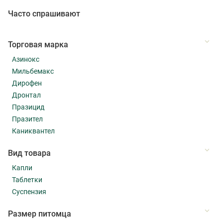
Часто спрашивают
Торговая марка
Азинокс
Мильбемакс
Дирофен
Дронтал
Празицид
Празител
Каниквантел
Вид товара
Капли
Таблетки
Суспензия
Размер питомца