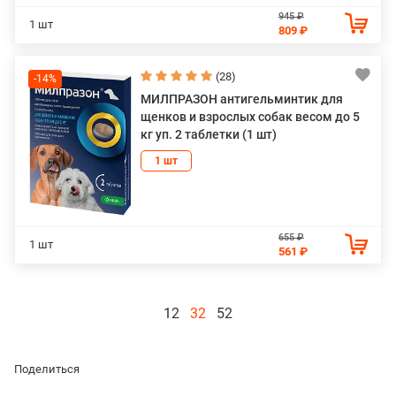
945 ₽
1 шт
809 ₽
(28)
-14%
МИЛПРАЗОН антигельминтик для
щенков и взрослых собак весом до 5
кг уп. 2 таблетки (1 шт)
1 шт
655 ₽
1 шт
561 ₽
12
32
52
Поделиться