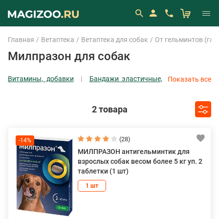
Главная
Ветаптека
Ветаптека для собак
От гельминтов (гли
Милпразон для собак
Витамины, добавки
Бандажи эластичные,
Показать все
бинты
Ветеринарные паспорта
Защитные воротники
Показать все
2 товара
(28)
-14%
МИЛПРАЗОН антигельминтик для
взрослых собак весом более 5 кг уп. 2
таблетки (1 шт)
1 шт