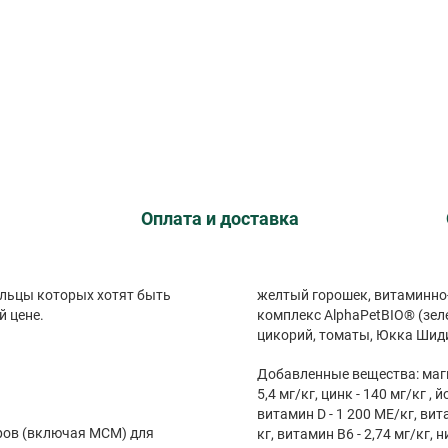
Оплата и доставка
ельцы которых хотят быть
желтый горошек, витаминно
й цене.
комплекс AlphaPetBIO® (зел
цикорий, томаты, Юкка Шиди
Добавленные вещества: магний
5,4 мг/кг, цинк - 140 мг/кг , й
витамин D - 1 200 МЕ/кг, вита
ров (включая МСМ) для
кг, витамин B6 - 2,74 мг/кг, 