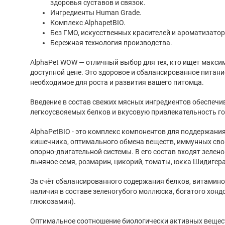
здоровья суставов и связок.
Ингредиенты Human Grade.
Комплекс AlphapetBIO.
Без ГМО, искусственных красителей и ароматизатор
Бережная технология производства.
AlphaРet WOW — отличный выбор для тех, кто ищет макси
доступной цене. Это здоровое и сбалансированное питани
необходимое для роста и развития вашего питомца.
Введение в состав свежих мясных ингредиентов обеспеч
легкоусвояемых белков и вкусовую привлекательность го
AlphaPetBIO - это комплекс компонентов для поддержани
кишечника, оптимального обмена веществ, иммунных сво
опорно-двигательной системы. В его состав входят зелен
льняное семя, розмарин, цикорий, томаты, юкка Шидигера
За счёт сбалансированного содержания белков, витамино
наличия в составе зеленогубого моллюска, богатого хонд
глюкозамин).
Оптимальное соотношение биологически активных вещест