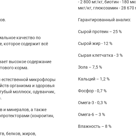
- 2 800 мг/кг, биотин - 180 м
мкг/кг, глюкозамин - 28 670 
ов.
Гарантированный анализ:
Сырой протеин – 25 %
мальное качество по
Сырой жир - 12 %
е, которое содержит всё
Сырая клетчатка - 3 %
ивает высокое содержание
Зола – 7,5 %
тового корма.
Кальций – 1,2 %
я естественной микрофлоры
йств организма и здоровья
Фосфор - 0,7 %
огубый моллюск, одуванчик,
.
Омега-3 - 0,3 %
в и минералов, а также
Омега-6 – 3 %
опротекторами (хонроитин,
Влажность – 8 %
в, белков, жиров,