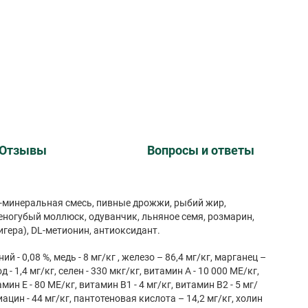
Отзывы
Вопросы и ответы
-минеральная смесь, пивные дрожжи, рыбий жир,
еногубый моллюск, одуванчик, льняное семя, розмарин,
гера), DL-метионин, антиоксидант.
 - 0,08 %, медь - 8 мг/кг , железо – 86,4 мг/кг, марганец –
од - 1,4 мг/кг, селен - 330 мкг/кг, витамин А - 10 000 МЕ/кг,
мин Е - 80 МЕ/кг, витамин В1 - 4 мг/кг, витамин В2 - 5 мг/
ниацин - 44 мг/кг, пантотеновая кислота – 14,2 мг/кг, холин