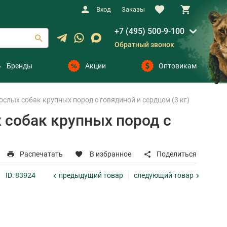
Вход
Заказы
+7 (495) 500-9-100
Обратный звонок
Бренды
Акции
Оптовикам
ых собак крупных пород с говядиной и сердцем (3 кг)
собак крупных пород с
Распечатать
В избранное
Поделиться
предыдущий
товар
следующий
товар
ID: 83924