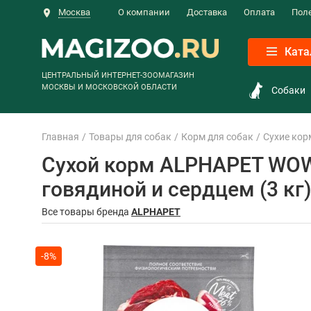
Москва
О компании
Доставка
Оплата
Пол
Ката
ЦЕНТРАЛЬНЫЙ ИНТЕРНЕТ-ЗООМАГАЗИН
МОСКВЫ И МОСКОВСКОЙ ОБЛАСТИ
Собаки
Главная
Товары для собак
Корм для собак
Сухие кор
Сухой корм ALPHAPET WOW
говядиной и сердцем (3 кг
Все товары бренда
ALPHAPET
-8%