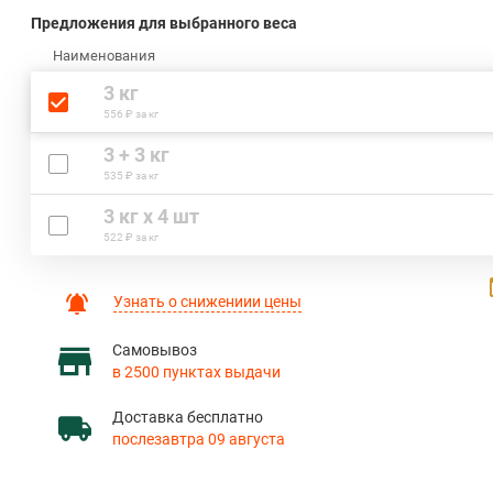
Предложения для выбранного веса
Наименования
3 кг
556 ₽ за кг
3 + 3 кг
535 ₽ за кг
3 кг х 4 шт
522 ₽ за кг
Узнать о снижениии цены
Самовывоз
в 2500 пунктах выдачи
Доставка бесплатно
послезавтра 09 августа