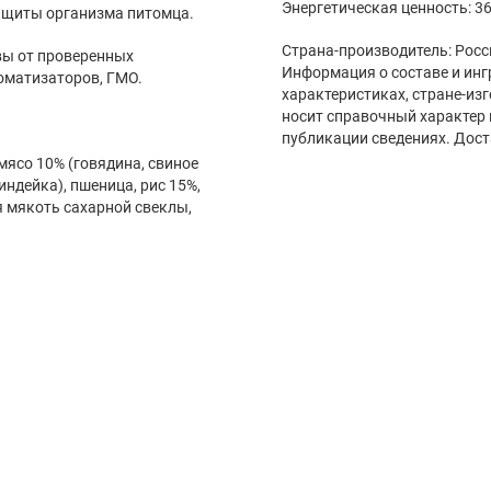
Энергетическая ценность: 36
ащиты организма питомца.
Страна-производитель: Росс
вы от проверенных
Информация о составе и инг
оматизаторов, ГМО.
характеристиках, стране-из
носит справочный характер 
публикации сведениях. Дост
мясо 10% (говядина, свиное
индейка), пшеница, рис 15%,
 мякоть сахарной свеклы,