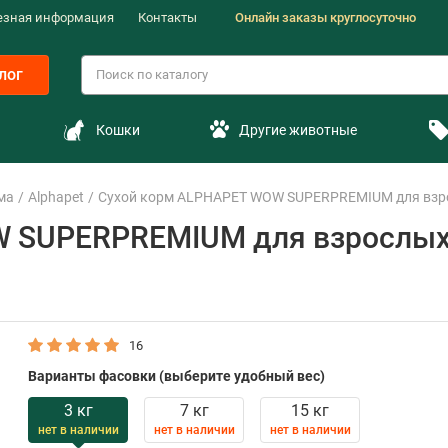
езная информация
Контакты
Онлайн заказы круглосуточно
лог
Кошки
Другие животные
ма
Alphapet
Сухой корм ALPHAPET WOW SUPERPREMIUM для взросл
 SUPERPREMIUM для взрослых 
)
16
Варианты фасовки (выберите удобный вес)
3 кг
7 кг
15 кг
нет в наличии
нет в наличии
нет в наличии