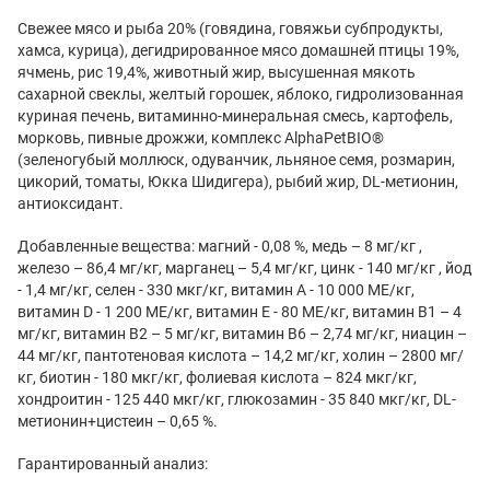
Свежее мясо и рыба 20% (говядина, говяжьи субпродукты,
хамса, курица), дегидрированное мясо домашней птицы 19%,
ячмень, рис 19,4%, животный жир, высушенная мякоть
сахарной свеклы, желтый горошек, яблоко, гидролизованная
куриная печень, витаминно-минеральная смесь, картофель,
морковь, пивные дрожжи, комплекс AlphaPetBIO®
(зеленогубый моллюск, одуванчик, льняное семя, розмарин,
цикорий, томаты, Юкка Шидигера), рыбий жир, DL-метионин,
антиоксидант.
Добавленные вещества: магний - 0,08 %, медь – 8 мг/кг ,
железо – 86,4 мг/кг, марганец – 5,4 мг/кг, цинк - 140 мг/кг , йод
- 1,4 мг/кг, селен - 330 мкг/кг, витамин А - 10 000 МЕ/кг,
витамин D - 1 200 МЕ/кг, витамин Е - 80 МЕ/кг, витамин В1 – 4
мг/кг, витамин В2 – 5 мг/кг, витамин B6 – 2,74 мг/кг, ниацин –
44 мг/кг, пантотеновая кислота – 14,2 мг/кг, холин – 2800 мг/
кг, биотин - 180 мкг/кг, фолиевая кислота – 824 мкг/кг,
хондроитин - 125 440 мкг/кг, глюкозамин - 35 840 мкг/кг, DL-
метионин+цистеин – 0,65 %.
Гарантированный анализ: