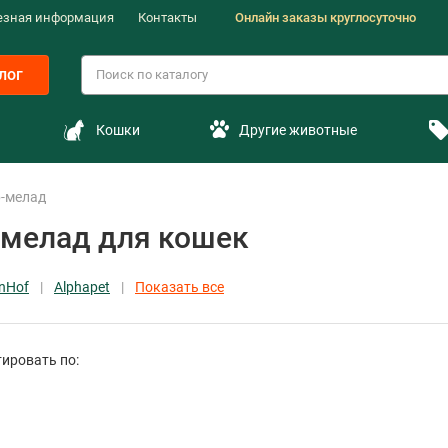
езная информация
Контакты
Онлайн заказы круглосуточно
лог
Кошки
Другие животные
р-мелад
-мелад для кошек
nHof
Alphapet
Показать все
ировать по: