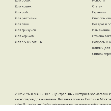
Для собак
Новости
Для кошек
Статьи
Для рыб
Гарантии
Для рептилий
Способы оп
Для птиц
Возврат и о
Для грызунов
Изменение 
Для хорьков
Отмена зак
Для с/х животных
Вопросы и 
Клички для
Список тер
2002-2026 © MAGIZOO.ru - центральный интернет-зоомагазин к
аксессуаров для животных. Доставка по всей России и Москов
sales@magizoo.ru
Любая информация, размещенная на сайте, не являе