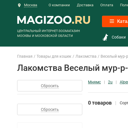
Москва
О компании
Доставка
Оплата
Пол
Ката
ЦЕНТРАЛЬНЫЙ ИНТЕРНЕТ-ЗООМАГАЗИН
МОСКВЫ И МОСКОВСКОЙ ОБЛАСТИ
Собаки
Главная
Товары для кошек
Лакомства
Веселый мур-
Лакомства Веселый мур-р
Мнямс
2u
Alpe
Сбросить
0 товаров
Сорт
Сбросить