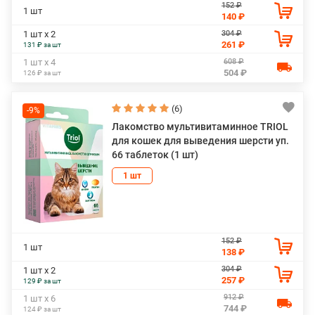
152 ₽
1 шт
140 ₽
304 ₽
1 шт х 2
261 ₽
131 ₽ за шт
608 ₽
1 шт х 4
504 ₽
126 ₽ за шт
(6)
-9%
Лакомство мультивитаминное TRIOL
для кошек для выведения шерсти уп.
66 таблеток (1 шт)
1 шт
152 ₽
1 шт
138 ₽
304 ₽
1 шт х 2
257 ₽
129 ₽ за шт
912 ₽
1 шт х 6
744 ₽
124 ₽ за шт