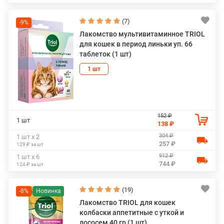
(7)
-9%
Лакомство мультивитаминное TRIOL
для кошек в период линьки уп. 66
таблеток (1 шт)
1 шт
152 ₽
1 шт
138 ₽
304 ₽
1 шт х 2
257 ₽
129 ₽ за шт
912 ₽
1 шт х 6
744 ₽
124 ₽ за шт
(19)
-8%
Лакомство TRIOL для кошек
колбаски аппетитные с уткой и
лососем 40 гр (1 шт)