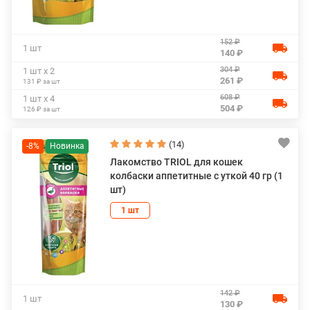
152 ₽
1 шт
140 ₽
304 ₽
1 шт х 2
261 ₽
131 ₽ за шт
608 ₽
1 шт х 4
504 ₽
126 ₽ за шт
(14)
-8%
Лакомство TRIOL для кошек
колбаски аппетитные с уткой 40 гр (1
шт)
1 шт
142 ₽
1 шт
130 ₽