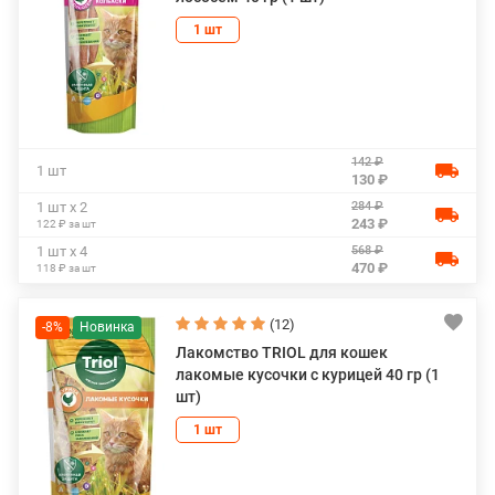
1 шт
142 ₽
1 шт
130 ₽
284 ₽
1 шт х 2
243 ₽
122 ₽ за шт
568 ₽
1 шт х 4
470 ₽
118 ₽ за шт
(12)
-8%
Лакомство TRIOL для кошек
лакомые кусочки с курицей 40 гр (1
шт)
1 шт