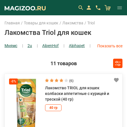
Главная
Товары для кошек
Лакомства
Triol
Лакомства Triol для кошек
Мнямс
2u
AlpenHof
Alphapet
Показать все
Beaphar
CattyMan
Dreamies
Edel
Показать все
11 товаров
(6)
-8%
Лакомство TRIOL для кошек
колбаски аппетитные с курицей и
треской (40 гр)
40 гр