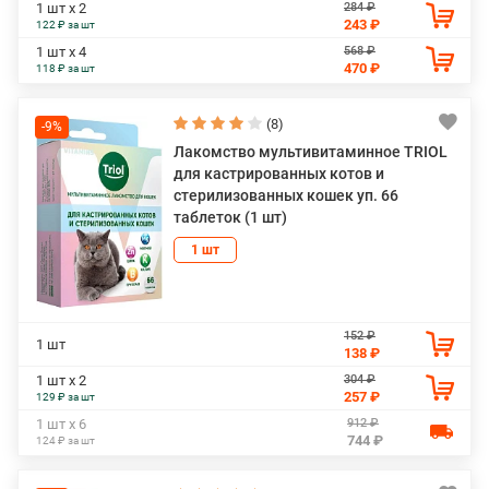
284 ₽
1 шт х 2
243 ₽
122 ₽ за шт
568 ₽
1 шт х 4
470 ₽
118 ₽ за шт
(8)
-9%
Лакомство мультивитаминное TRIOL
для кастрированных котов и
стерилизованных кошек уп. 66
таблеток (1 шт)
1 шт
152 ₽
1 шт
138 ₽
304 ₽
1 шт х 2
257 ₽
129 ₽ за шт
912 ₽
1 шт х 6
744 ₽
124 ₽ за шт