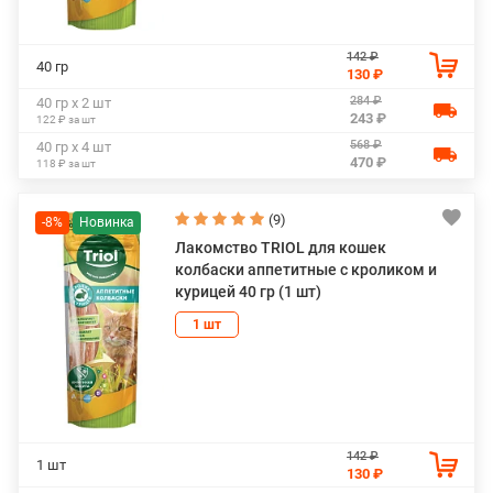
142 ₽
40 гр
130 ₽
284 ₽
40 гр х 2 шт
243 ₽
122 ₽ за шт
568 ₽
40 гр х 4 шт
470 ₽
118 ₽ за шт
(9)
-8%
Лакомство TRIOL для кошек
колбаски аппетитные с кроликом и
курицей 40 гр (1 шт)
1 шт
142 ₽
1 шт
130 ₽