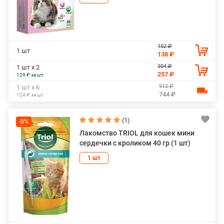
152 ₽
1 шт
138 ₽
304 ₽
1 шт х 2
257 ₽
129 ₽ за шт
912 ₽
1 шт х 6
744 ₽
124 ₽ за шт
(1)
-8%
Лакомство TRIOL для кошек мини
сердечки с кроликом 40 гр (1 шт)
1 шт