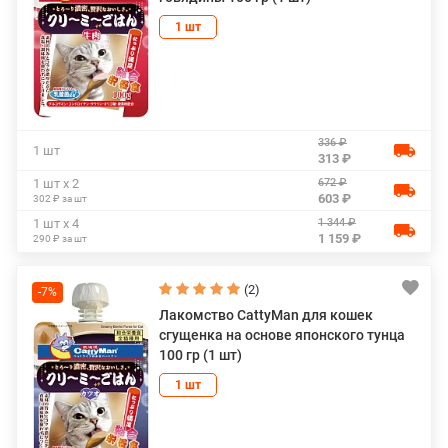
1 шт
336 ₽
1 шт
313 ₽
672 ₽
1 шт х 2
603 ₽
302 ₽ за шт
1 344 ₽
1 шт х 4
1 159 ₽
290 ₽ за шт
(2)
-7%
Лакомство CattyMan для кошек
сгущенка на основе японского тунца
100 гр (1 шт)
1 шт