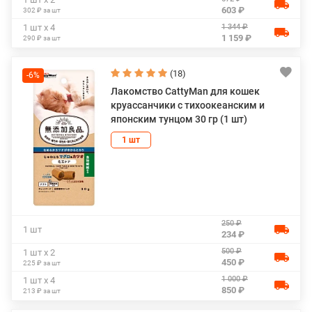
603 ₽
302 ₽ за шт
1 344 ₽
1 шт х 4
1 159 ₽
290 ₽ за шт
(18)
-6%
Лакомство CattyMan для кошек
круассанчики с тихоокеанским и
японским тунцом 30 гр (1 шт)
1 шт
250 ₽
1 шт
234 ₽
500 ₽
1 шт х 2
450 ₽
225 ₽ за шт
1 000 ₽
1 шт х 4
850 ₽
213 ₽ за шт