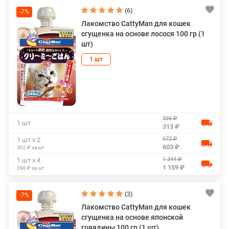
(6)
-7%
Лакомство CattyMan для кошек
сгущенка на основе лосося 100 гр (1
шт)
1 шт
336 ₽
1 шт
313 ₽
672 ₽
1 шт х 2
603 ₽
302 ₽ за шт
1 344 ₽
1 шт х 4
1 159 ₽
290 ₽ за шт
(3)
-7%
Лакомство CattyMan для кошек
сгущенка на основе японской
говядины 100 гр (1 шт)