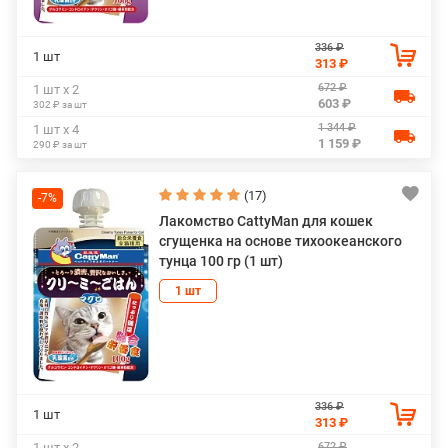
336 ₽
1 шт
313 ₽
672 ₽
1 шт х 2
603 ₽
302 ₽ за шт
1 344 ₽
1 шт х 4
1 159 ₽
290 ₽ за шт
(17)
-7%
Лакомство CattyMan для кошек
сгущенка на основе тихоокеанского
тунца 100 гр (1 шт)
1 шт
336 ₽
1 шт
313 ₽
672 ₽
1 шт х 2