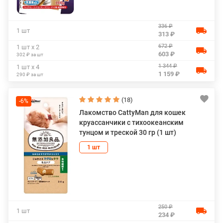
336 ₽
1 шт
313 ₽
672 ₽
1 шт х 2
603 ₽
302 ₽ за шт
1 344 ₽
1 шт х 4
1 159 ₽
290 ₽ за шт
(18)
-6%
Лакомство CattyMan для кошек
круассанчики с тихоокеанским
тунцом и треской 30 гр (1 шт)
1 шт
250 ₽
1 шт
234 ₽