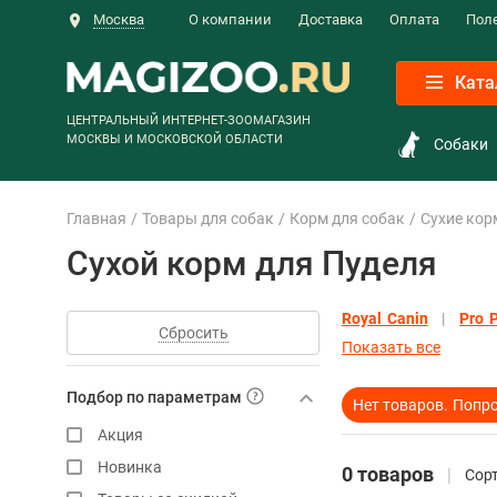
Москва
О компании
Доставка
Оплата
Пол
Ката
ЦЕНТРАЛЬНЫЙ ИНТЕРНЕТ-ЗООМАГАЗИН
МОСКВЫ И МОСКОВСКОЙ ОБЛАСТИ
Собаки
Главная
Товары для собак
Корм для собак
Сухие кор
Сухой корм для Пуделя
Royal Canin
Pro 
Сбросить
Показать все
Подбор по параметрам
Нет товаров.
Попро
Акция
Новинка
0 товаров
Сорт