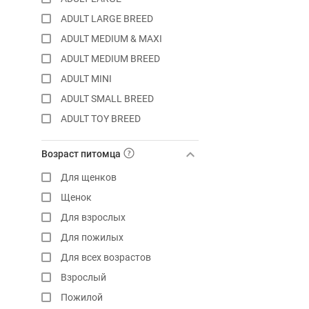
ADULT LARGE BREED
Dog's Menu
ADULT MEDIUM & MAXI
Eukanuba
ADULT MEDIUM BREED
Farmina
ADULT MINI
Flatazor
ADULT SMALL BREED
Forza10
ADULT TOY BREED
Gemon
Adult
Grand Prix
Возраст питомца
Adult
Grandorf
Для щенков
Beagle Adult
Jump
Щенок
Boxer Adult
Karmy
Для взрослых
Bulldog Adult
Nero Gold
Для пожилых
Chihuahua Adult
Organix
Для всех возрастов
Chihuahua Puppy
Pedigree
Взрослый
Classic для собак
Perfect Fit
Пожилой
Cocker Adult
ProBalance