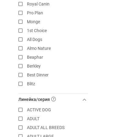
Royal Canin
Pro Plan
Monge
1st Choice
All Dogs
Almo Nature
Beaphar
Berkley
Best Dinner
Blitz
Brit
Линейка/серия
Chammy
ACTIVE DOG
Chappi
ADULT
Cibau
ADULT ALL BREEDS
Clan
ADULT LARGE
Darsi