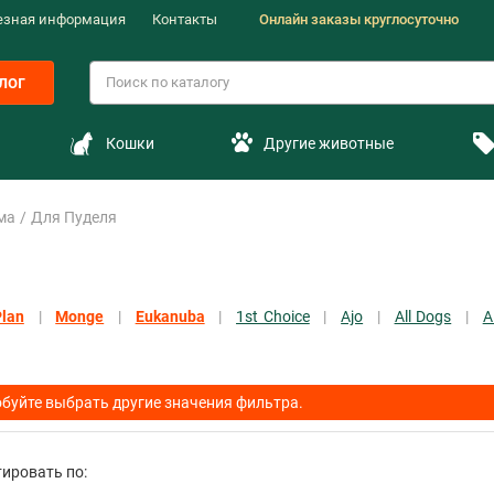
езная информация
Контакты
Онлайн заказы круглосуточно
лог
Кошки
Другие животные
ма
Для Пуделя
Plan
Monge
Eukanuba
1st Choice
Ajo
All Dogs
A
буйте выбрать другие значения фильтра.
ировать по: