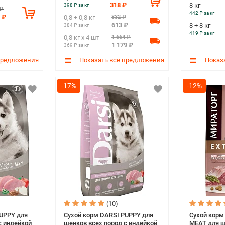
318 ₽
8 кг
398 ₽ за кг
 ₽
442 ₽ за кг
 ₽
832 ₽
0,8 + 0,8 кг
613 ₽
8 + 8 кг
384 ₽ за кг
419 ₽ за кг
1 664 ₽
0,8 кг х 4 шт
1 179 ₽
369 ₽ за кг
предложения
Показать все предложения
Показа
-17%
-12%
(10)
PUPPY для
Сухой корм DARSI PUPPY для
Сухой кор
с индейкой
щенков всех пород с индейкой
MEAT для щ