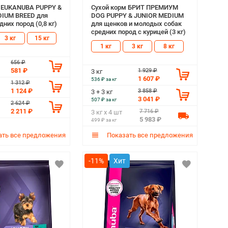
м EUKANUBA PUPPY &
Сухой корм БРИТ ПРЕМИУМ
DIUM BREED для
DOG PUPPY & JUNIOR MEDIUM
них пород (0,8 кг)
для щенков и молодых собак
средних пород с курицей (3 кг)
3 кг
15 кг
1 кг
3 кг
8 кг
656 ₽
581 ₽
1 929 ₽
3 кг
1 607 ₽
536 ₽ за кг
1 312 ₽
1 124 ₽
3 858 ₽
3 + 3 кг
3 041 ₽
507 ₽ за кг
2 624 ₽
2 211 ₽
7 716 ₽
3 кг х 4 шт
5 983 ₽
499 ₽ за кг
ть все предложения
Показать все предложения
-11%