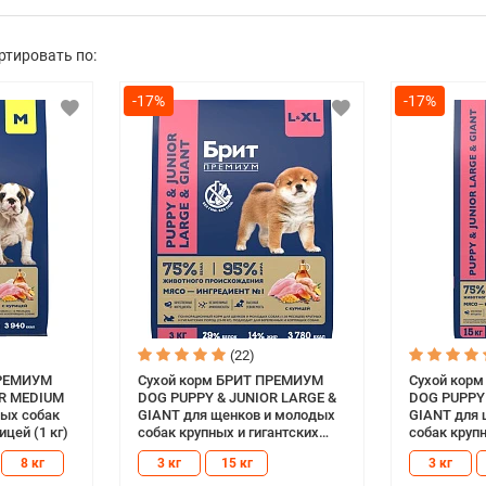
ртировать по:
-17%
-17%
(22)
ПРЕМИУМ
Сухой корм БРИТ ПРЕМИУМ
Сухой кор
OR MEDIUM
DOG PUPPY & JUNIOR LARGE &
DOG PUPPY 
дых собак
GIANT для щенков и молодых
GIANT для 
ицей (1 кг)
собак крупных и гигантских
собак крупн
пород с курицей (3 кг)
пород с кур
8 кг
3 кг
15 кг
3 кг