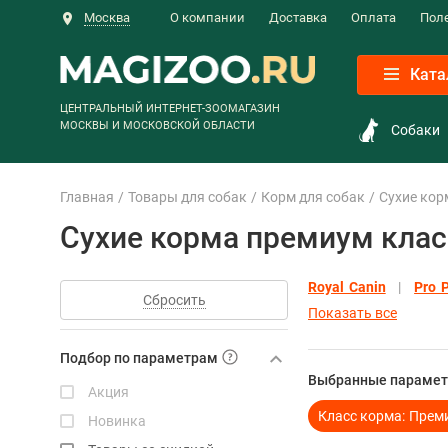
Москва
О компании
Доставка
Оплата
Пол
Ката
ЦЕНТРАЛЬНЫЙ ИНТЕРНЕТ-ЗООМАГАЗИН
МОСКВЫ И МОСКОВСКОЙ ОБЛАСТИ
Собаки
Главная
Товары для собак
Корм для собак
Сухие кор
Сухие корма премиум клас
Royal Canin
Pro 
Сбросить
Показать все
Подбор по параметрам
Выбранные парамет
Акция
Класс корма:
Прем
Новинка