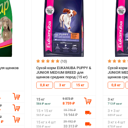
(10)
для щенков
Сухой корм EUKANUBA PUPPY &
Сухой кор
JUNIOR MEDIUM BREED для
JUNIOR ME
щенков средних пород (15 кг)
щенков сред
0,8 кг
3 кг
15 кг
0,8 кг
₽
9 873 ₽
15 кг
3 кг
8 759 ₽
584 ₽ за кг
713 ₽ за кг
 ₽
₽
19 746 ₽
15 + 15 кг
3 + 3 кг
16 944 ₽
565 ₽ за кг
689 ₽ за кг
 ₽
 ₽
39 492 ₽
15 кг х 4 шт
3 кг х 4 шт
33 313 ₽
556 ₽ за кг
678 ₽ за кг