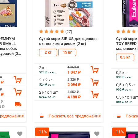
(27)
ПРЕМИУМ
Сухой корм SIRIUS для щенков
Сухой кор
OR SMALL
c ягненком и рисом (2 кг)
TOY BREED 
дых собак
маленьких п
2 кг
15 кг
курицей (3
0,5 кг
1 163 ₽
2 кг
1 047 ₽
0,5 кг
524 ₽ за кг
 ₽
930 ₽ за кг
2 326 ₽
2 + 2 кг
 ₽
2 094 ₽
0,5 + 0,5 кг
524 ₽ за кг
 ₽
900 ₽ за кг
4 652 ₽
2 кг х 4 шт
 ₽
4 188 ₽
0,5 кг х 4 шт
524 ₽ за кг
 ₽
885 ₽ за кг
3 ₽
предложения
Показать все предложения
Показа
-11%
-11%