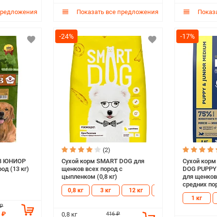
предложения
Показать все предложения
Показа
-24%
-17%
(2)
АВ ЮНИОР
Сухой корм SMART DOG для
Сухой кор
од (13 кг)
щенков всех пород с
DOG PUPPY
цыпленком (0,8 кг)
для щенков
средних пор
0,8 кг
3 кг
12 кг
18 кг
1 кг
 ₽
 ₽
416 ₽
0,8 кг