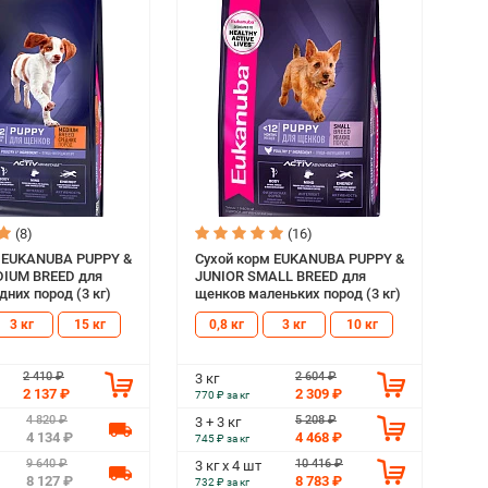
(8)
(16)
м EUKANUBA PUPPY &
Сухой корм EUKANUBA PUPPY &
DIUM BREED для
JUNIOR SMALL BREED для
них пород (3 кг)
щенков маленьких пород (3 кг)
3 кг
15 кг
0,8 кг
3 кг
10 кг
2 410 ₽
2 604 ₽
3 кг
2 137 ₽
2 309 ₽
770 ₽ за кг
4 820 ₽
5 208 ₽
3 + 3 кг
4 134 ₽
4 468 ₽
745 ₽ за кг
9 640 ₽
10 416 ₽
3 кг х 4 шт
8 127 ₽
8 783 ₽
732 ₽ за кг