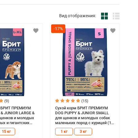
Вид отображения:
-17%
(9)
(15)
м БРИТ ПРЕМИУМ
Сухой корм БРИТ ПРЕМИУМ
& JUNIOR LARGE &
DOG PUPPY & JUNIOR SMALL
щенков и молодых
для щенков и молодых собак
ых и гигантских
маленьких пород с курицей (1
ицей (15 кг)
кг)
15 кг
1 кг
3 кг