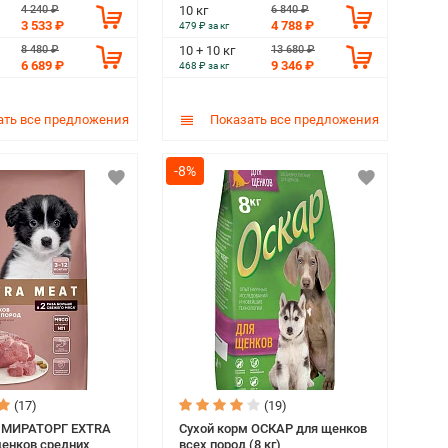
4 240 ₽
6 840 ₽
10 кг
3 533 ₽
4 788 ₽
479 ₽ за кг
8 480 ₽
13 680 ₽
10 + 10 кг
6 689 ₽
9 346 ₽
468 ₽ за кг
ть все предложения
Показать все предложения
-8%
(17)
(19)
м МИРАТОРГ EXTRA
Сухой корм ОСКАР для щенков
енков средних
всех пород (8 кг)