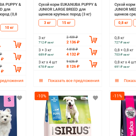
BA PUPPY &
Сухой корм EUKANUBA PUPPY &
Сухой кор
D для
JUNIOR LARGE BREED для
JUNIOR ME
ород (0,8
щенков крупных пород (3 кг)
щенков сред
3 кг
15 кг
0,8 кг
10 кг
2 409 ₽
3 кг
0,8 кг
2 136 ₽
712 ₽ за кг
727 ₽ за кг
₽
4 818 ₽
3 + 3 кг
0,8 + 0,8 кг
4 132 ₽
 ₽
689 ₽ за кг
703 ₽ за кг
 ₽
9 636 ₽
3 кг х 4 шт
0,8 кг х 4 шт
8 126 ₽
 ₽
678 ₽ за кг
691 ₽ за кг
 ₽
предложения
Показать все предложения
Показа
-10%
-11%