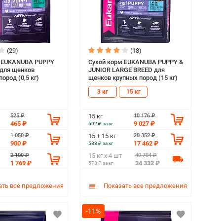
(29)
(18)
м EUKANUBA PUPPY
Сухой корм EUKANUBA PUPPY &
для щенков
JUNIOR LARGE BREED для
ород (0,5 кг)
щенков крупных пород (15 кг)
3 кг
15 кг
525 ₽
10 176 ₽
15 кг
465 ₽
9 027 ₽
602 ₽ за кг
1 050 ₽
20 352 ₽
15 + 15 кг
900 ₽
17 462 ₽
583 ₽ за кг
2 100 ₽
40 704 ₽
15 кг х 4 шт
1 769 ₽
34 332 ₽
573 ₽ за кг
ть все предложения
Показать все предложения
-11%