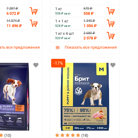
7 287 ₽
670 ₽
1 кг
6 072 ₽
558 ₽
558 ₽ за кг
14 574 ₽
1 340 ₽
1 + 1 кг
11 496 ₽
1 056 ₽
528 ₽ за кг
2 680 ₽
1 кг х 4 шт
2 078 ₽
520 ₽ за кг
ть все предложения
Показать все предложения
-17%
(10)
(18)