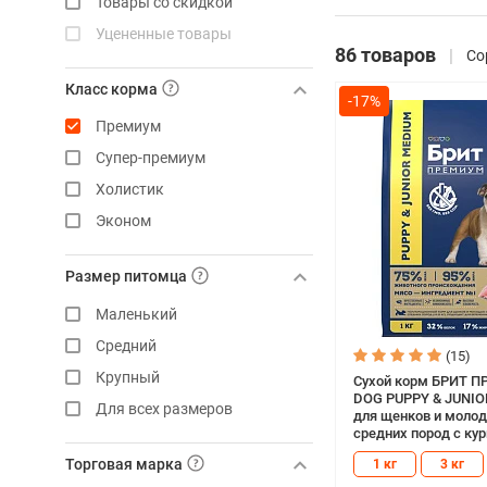
Товары со скидкой
Уцененные товары
86 товаров
Со
Класс корма
-17%
Премиум
Супер-премиум
Холистик
Эконом
Размер питомца
Маленький
Средний
(15)
Крупный
Сухой корм БРИТ 
DOG PUPPY & JUNI
Для всех размеров
для щенков и моло
средних пород с кур
Торговая марка
1 кг
3 кг