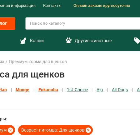
езная информация
Контакты
Онлайн заказы круглосуточно
лог
Кошки
Другие животные
ма
Премиум корма для щенков
са для щенков
Plan
Monge
Eukanuba
1st Choice
Ajo
All Dogs
A
ры:
иум
Возраст питомца:
Для щенков