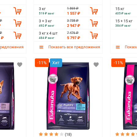
1 869 ₽
3 кг
15 кг
₽
1 557 ₽
519 ₽ за кг
405 ₽ за кг
 ₽
3 738 ₽
3 + 3 кг
15 + 15 кг
₽
2 947 ₽
492 ₽ за кг
384 ₽ за кг
 ₽
7 476 ₽
3 кг х 4 шт
 ₽
5 797 ₽
484 ₽ за кг
предложения
Показать все предложения
Показа
-11%
-11%
(18)